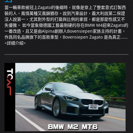
當一輛車款被冠上Zagato的後綴時，就像是穿上了整套意式訂製西
裝的人，風情萬種又風韻猶存。說到汽車設計，義大利說第二保證
沒人說第一，尤其對外型的打磨與比例的拿捏，都是那麼性感又不
失優雅。 如今當象徵德國工藝最剛硬的存在BMW M4迎來Zagato的
一番改造，且又是由Alpina創辦人Bovensiepen家族主持的計畫，
作爲同名品牌旗下的首款車型，Bovensiepen Zagato 是為真正......
<詳細介紹>