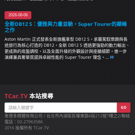
2026-08-06
全新DB12 S：優雅與力量並馳，Super Tourer的顛峰
之作
Aston Martin 正式發表全新旗艦車型 DB12 S，承襲駕馭樂趣與長
途旅行為核心打造的 DB12，全新 DB12 S 透過更強勁的動力輸出、
更成熟的底盤調校，以及全面升級的外觀設計與座艙細節，進一步
演繹兼具奢華質感與卓越性能的 Super Tourer 理念。...
TCar.TV
本站搜尋
GO
峯德多媒體有限公司 / 台北市內湖區民權東路6段212號7樓之2/聯絡
電話：02-27963586
2016 版權所有 TCar.TV