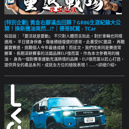
[特別企劃] 黃金右腳滿血回歸？GR86生涯紀錄大公
開！換新機油竟然…!?｜德哥試駕 - TCar
俗話說：「要活就是要動」 不只對人體而言如此，對於車輛也同樣
適用。 平日健身保養，傷後積極復健的德哥，此番受BC邀請， 再戰
麗寶賽道，挑戰個人今年最速成績！而這次，我們找來同是賽道常
勝軍、長期深耕賽事的法國品牌ELF億而富，作為本次參賽用的機
油。 身為一個對賽車運動充滿熱情的品牌，ELF億而富以匠心打造，
提供齊全的產品系列，成就全方位的極致表現！......
<詳細介紹>