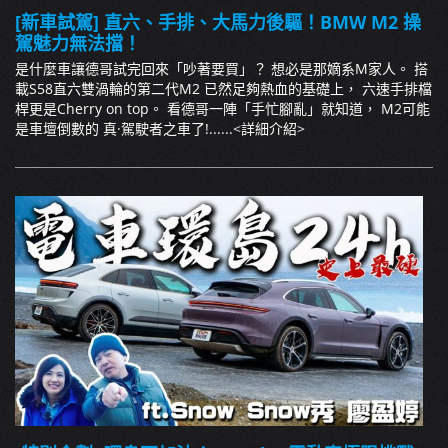
[新車試駕] 直六、手排、大馬力後驅！BMW M2 操
駕魅力無法擋！
是什麼車讓德哥試完回來「吵著要買」？ 想必是那嫡系M家人。 搭
載S58直六雙渦輪的第二代M2 已然足夠熱血的基礎上， 六速手排檔
桿更是Cherry on top。 看德哥一陣「手忙腳亂」就知道， M2可能
是車壇倒數的 真·駕駛者之車了!......
<詳細介紹>