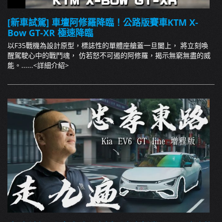
[新車試駕] 車壇阿修羅降臨！公路版賽車KTM X-
Bow GT-XR 極速降臨
以F35戰機為設計原型，標誌性的單體座艙蓋一旦闔上， 將立刻喚
醒駕駛心中的戰鬥魂， 仿若怒不可遏的阿修羅，揭示無窮無盡的威
能。......
<詳細介紹>