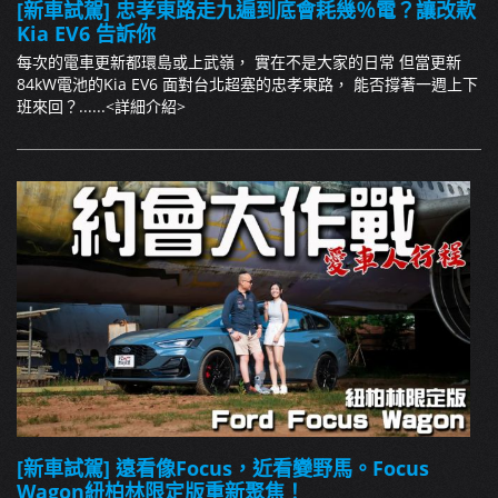
[新車試駕] 忠孝東路走九遍到底會耗幾％電？讓改款
Kia EV6 告訴你
每次的電車更新都環島或上武嶺， 實在不是大家的日常 但當更新
84kW電池的Kia EV6 面對台北超塞的忠孝東路， 能否撐著一週上下
班來回？......
<詳細介紹>
[新車試駕] 遠看像Focus，近看變野馬。Focus
Wagon紐柏林限定版重新聚焦！