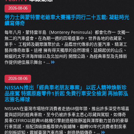
2026-08-06
勞力士與蒙特雷老爺車大賽攜手同行二十五載: 凝駐時光
續寫傳奇
每年八月，蒙特雷半島（Monterey Peninsula）都會化作一 次獨一
無二的汽車盛會。在為期一週的四場盛事中，世界各地的收藏家、
車手、 工程師及觀眾匯聚於此，品鑑世代傳承的古董汽車、精湛工
藝與傳奇故事。這裡 擁有得天獨厚的自然環境：延綿起伏的山丘、
蜿蜒的太平洋海岸線以及北加州的 開闊公路，為經典車型及先鋒新
作提供絕佳展示舞台。...
2026-08-06
NISSAN推出「經典車老朋友專案」 以匠人精神煥新珍
品座駕 特選原廠零件1折起 免費行車安全檢測 再抽郭泓
志簽名棒球
NISSAN在臺灣市場陪伴消費者走過68個年頭，推出許多深受市場喜
愛與認同的經典車款，至今仍被許多車主悉心珍藏與駕馭，如傳奇
房車CEFIRO以經典V6銘機引擎創造極致靜謐與渾厚動力並存的豪華
行車質感，搭配頂級旗艦尊榮內裝鋪陳，翻轉90年代消費者對房車
的刻板認知，震撼臺灣汽車市場、創造熱銷傳奇。...