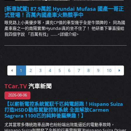
[新車試駕] 87.9萬起 Hyundai Mufasa 國產一哥正
式登場！百萬內國產車火熱競爭中
眼見路上小黃優步等，講究CP值的車型幾乎全是牛頭牌的， 同為國
產車廠之一的南陽實業Hyundai真的坐不住了！ 他研墨下筆直接給
我四個字說 「百萬有找」......
<詳細介紹>
1
1
2
3
4
5
6
7
8
9
10
TCar.TV
汽車新聞
2026-08-06
【以嶄新電控系統駕馭千匹純電超跑！Hispano Suiza
打造HSDD動態駕駛控制系統 全面解放Carmen
Sagrera 1100匹的純粹後驅樂趣！】
尤其當眾多傳統跑車品牌也紛紛端出效能逼近的電動車款時，
Hispano Suiza則開發了全新的行車電腦算法Hispano Suiza Driver