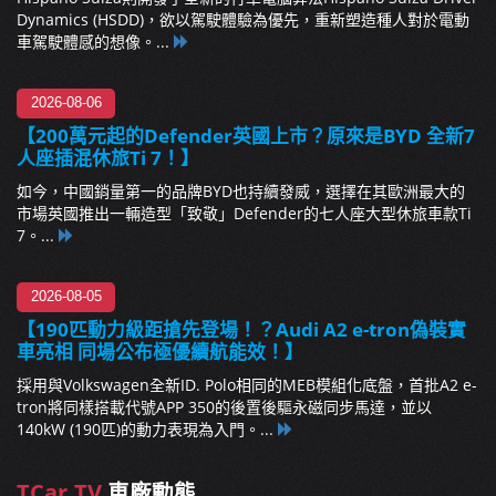
Dynamics (HSDD)，欲以駕駛體驗為優先，重新塑造種人對於電動
車駕駛體感的想像。...
2026-08-06
【200萬元起的Defender英國上市？原來是BYD 全新7
人座插混休旅Ti 7！】
如今，中國銷量第一的品牌BYD也持續發威，選擇在其歐洲最大的
市場英國推出一輛造型「致敬」Defender的七人座大型休旅車款Ti
7。...
2026-08-05
【190匹動力級距搶先登場！？Audi A2 e-tron偽裝實
車亮相 同場公布極優續航能效！】
採用與Volkswagen全新ID. Polo相同的MEB模組化底盤，首批A2 e-
tron將同樣搭載代號APP 350的後置後驅永磁同步馬達，並以
140kW (190匹)的動力表現為入門。...
TCar.TV
車廠動態