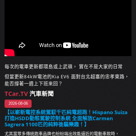
每次的電車更新都環島或上武嶺， 實在不是大家的日常
但當更新84kW電池的Kia EV6 面對台北超塞的忠孝東路，
能否撐著一週上下班來回？
TCar.TV
汽車新聞
2026-08-06
【以嶄新電控系統駕馭千匹純電超跑！Hispano Suiza
打造HSDD動態駕駛控制系統 全面解放Carmen
Sagrera 1100匹的純粹後驅樂趣！】
尤其當眾多傳統跑車品牌也紛紛端出效能逼近的電動車款時，