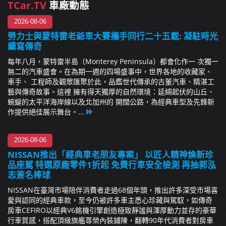
TCar.TV
車廠動態
2026-08-06
勞力士與蒙特雷老爺車大賽攜手同行二十五載: 凝駐時光
續寫傳奇
每年八月，蒙特雷半島（Monterey Peninsula）都會化作一 次獨一
無二的汽車盛會。在為期一週的四場盛事中，世界各地的收藏家、
車手、 工程師及觀眾匯聚於此，品鑑世代傳承的古董汽車、精湛工
藝與傳奇故事。這裡 擁有得天獨厚的自然環境：延綿起伏的山丘、
蜿蜒的太平洋海岸線以及北加州的 開闊公路，為經典車型及先鋒新
作提供絕佳展示舞台。...
2026-08-06
NISSAN推出「經典車老朋友專案」 以匠人精神煥新珍
品座駕 特選原廠零件1折起 免費行車安全檢測 再抽郭泓
志簽名棒球
NISSAN在臺灣市場陪伴消費者走過68個年頭，推出許多深受市場喜
愛與認同的經典車款，至今仍被許多車主悉心珍藏與駕馭，如傳奇
房車CEFIRO以經典V6銘機引擎創造極致靜謐與渾厚動力並存的豪華
行車質感，搭配頂級旗艦尊榮內裝鋪陳，翻轉90年代消費者對房車