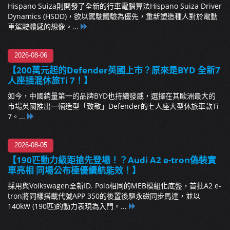
Hispano Suiza則開發了全新的行車電腦算法Hispano Suiza Driver
Dynamics (HSDD)，欲以駕駛體驗為優先，重新塑造種人對於電動
車駕駛體感的想像。...
2026-08-06
【200萬元起的Defender英國上市？原來是BYD 全新7
人座插混休旅Ti 7！】
如今，中國銷量第一的品牌BYD也持續發威，選擇在其歐洲最大的
市場英國推出一輛造型「致敬」Defender的七人座大型休旅車款Ti
7。...
2026-08-05
【190匹動力級距搶先登場！？Audi A2 e-tron偽裝實
車亮相 同場公布極優續航能效！】
採用與Volkswagen全新ID. Polo相同的MEB模組化底盤，首批A2 e-
tron將同樣搭載代號APP 350的後置後驅永磁同步馬達，並以
140kW (190匹)的動力表現為入門。...