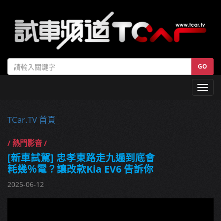
GO
Toggl
navig
TCar.TV 首頁
/ 熱門影音 /
[新車試駕] 忠孝東路走九遍到底會
耗幾％電？讓改款Kia EV6 告訴你
2025-06-12