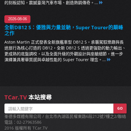
的刻板認知，震撼臺灣汽車市場、創造熱銷傳奇。...
2026-08-06
全新DB12 S：優雅與力量並馳，Super Tourer的顛峰
之作
Aston Martin 正式發表全新旗艦車型 DB12 S，承襲駕馭樂趣與長
途旅行為核心打造的 DB12，全新 DB12 S 透過更強勁的動力輸出、
更成熟的底盤調校，以及全面升級的外觀設計與座艙細節，進一步
演繹兼具奢華質感與卓越性能的 Super Tourer 理念。...
TCar.TV
本站搜尋
GO
峯德多媒體有限公司 / 台北市內湖區民權東路6段212號7樓之2/聯絡
電話：02-27963586
2016 版權所有 TCar.TV