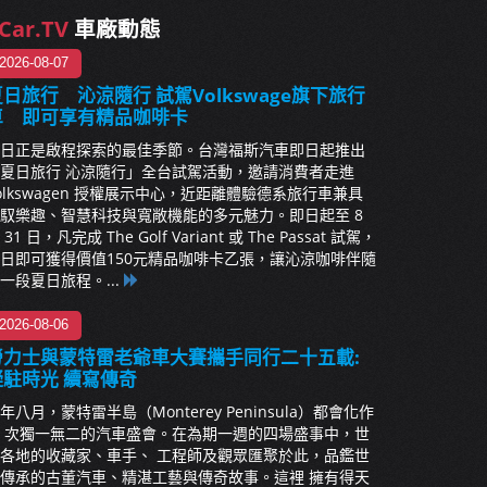
Car.TV
車廠動態
2026-08-07
日旅行 沁涼隨行 試駕Volkswage旗下旅行
車 即可享有精品咖啡卡
日正是啟程探索的最佳季節。台灣福斯汽車即日起推出
夏日旅行 沁涼隨行」全台試駕活動，邀請消費者走進
olkswagen 授權展示中心，近距離體驗德系旅行車兼具
馭樂趣、智慧科技與寬敞機能的多元魅力。即日起至 8
 31 日，凡完成 The Golf Variant 或 The Passat 試駕，
日即可獲得價值150元精品咖啡卡乙張，讓沁涼咖啡伴隨
一段夏日旅程。...
2026-08-06
勞力士與蒙特雷老爺車大賽攜手同行二十五載:
凝駐時光 續寫傳奇
年八月，蒙特雷半島（Monterey Peninsula）都會化作
 次獨一無二的汽車盛會。在為期一週的四場盛事中，世
各地的收藏家、車手、 工程師及觀眾匯聚於此，品鑑世
傳承的古董汽車、精湛工藝與傳奇故事。這裡 擁有得天