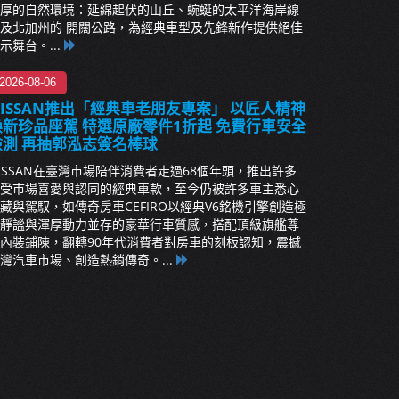
厚的自然環境：延綿起伏的山丘、蜿蜒的太平洋海岸線
及北加州的 開闊公路，為經典車型及先鋒新作提供絕佳
示舞台。...
2026-08-06
NISSAN推出「經典車老朋友專案」 以匠人精神
煥新珍品座駕 特選原廠零件1折起 免費行車安全
檢測 再抽郭泓志簽名棒球
ISSAN在臺灣市場陪伴消費者走過68個年頭，推出許多
受市場喜愛與認同的經典車款，至今仍被許多車主悉心
藏與駕馭，如傳奇房車CEFIRO以經典V6銘機引擎創造極
靜謐與渾厚動力並存的豪華行車質感，搭配頂級旗艦尊
內裝鋪陳，翻轉90年代消費者對房車的刻板認知，震撼
灣汽車市場、創造熱銷傳奇。...