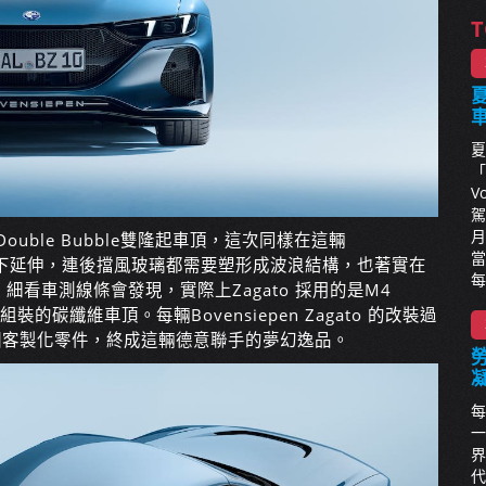
T
夏
夏
「
V
駕
月
uble Bubble雙隆起車頂，這次同樣在這輛
當
甚至一路向下延伸，連後擋風玻璃都需要塑形成波浪結構，也著實在
每
看車測線條會發現，實際上Zagato 採用的是M4
裝的碳纖維車頂。每輛Bovensiepen Zagato 的改裝過
0個客製化零件，終成這輛德意聯手的夢幻逸品。
每
一
界
代