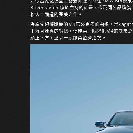
如今當象徵德國工藝最剛硬的存在BMW M4迎來Za
Bovensiepen家族主持的計畫，作爲同名品牌旗下
雅人士而造的完美之作。
為原先線條剛硬的M4帶來更多的曲線，是Zaga
下沉且連貫的線條，便能第一眼降低M4的暴戾之氣，
頭正下方，呈現一股剛柔並濟之勢。