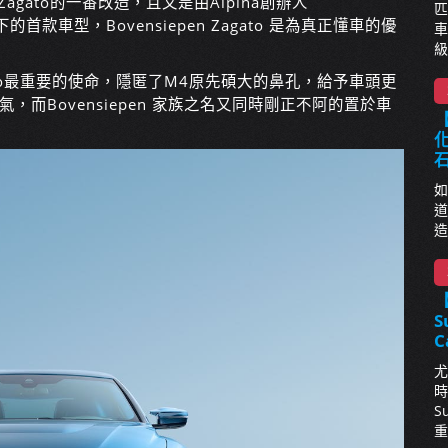
gato的一番改造，且又是由Alpina創辦人
匹
的首款車型，Bovensiepen Zagato 是為真正懂車的優
車
級
to最重要的使命，隱匿了M4原先碩大的鼻孔，給予車頭更
而Bovensiepen 家族之名又同時剛正不阿的置於車
【
化
如
道
造
S
C
尤
時
S
重