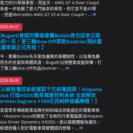
馬力的55等級車型，而這天，AMG GT 4-Door Coupé
系進一步拓展了更入門版本的車型，但它並不是43等
，而是Mercedes-AMG GT 53 4-Door Coupé。...
2026-08-07
Bugatti曾經的賽道專屬Bolide竟也迎來公路
的一天！第三輛One-Off車款Destrier預計圓
石灘車展正式亮相！】
今，乘著Bolide先天更為優異的車體剛性，以及專為賽
而生的坐姿與車體高度，Bugatti沿用整套底盤架構，打
了第三輛One-Off作品Destrier。...
2026-08-06
【以嶄新電控系統駕馭千匹純電超跑！Hispano
uiza 打造HSDD動態駕駛控制系統 全面解放
armen Sagrera 1100匹的純粹後驅樂趣！】
其當眾多傳統跑車品牌也紛紛端出效能逼近的電動車款
，Hispano Suiza則開發了全新的行車電腦算法Hispano
uiza Driver Dynamics (HSDD)，欲以駕駛體驗為優先，
新塑造種人對於電動車駕駛體感的想像。...