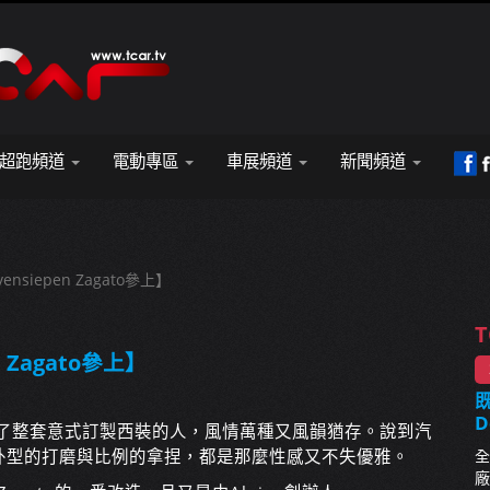
超跑頻道
電動專區
車展頻道
新聞頻道
siepen Zagato參上】
T
 Zagato參上】
既
D
穿上了整套意式訂製西裝的人，風情萬種又風韻猶存。說到汽
外型的打磨與比例的拿捏，都是那麼性感又不失優雅。
全
廠