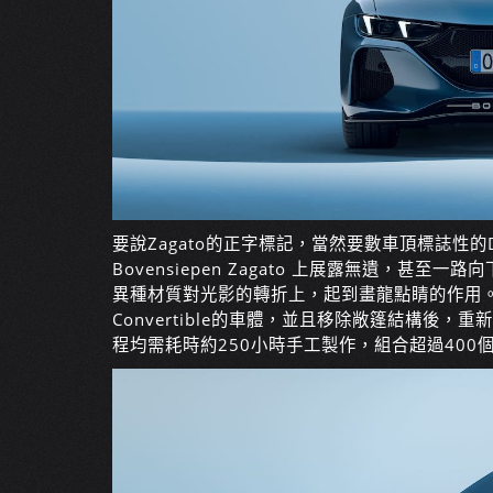
要說Zagato的正字標記，當然要數車頂標誌性的Do
Bovensiepen Zagato 上展露無遺，
異種材質對光影的轉折上，起到畫龍點睛的作用。細
Convertible的車體，並且移除敞篷結構後，重新組
程均需耗時約250小時手工製作，組合超過40