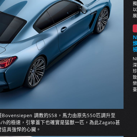
獨
以
展
N
深
珍
致
榮
臺
ensiepen 調教的S58，馬力由原先550匹調升至
m/h的極速，引擎蓋下也確實是猛獸一匹，為此Zagato甚
付這具強悍的心臟。