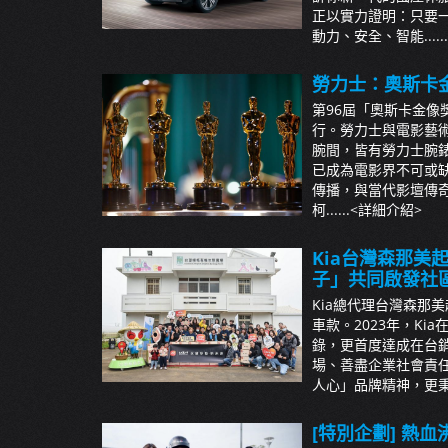
正以實力證明：只要
動力、安全、智能......
勞力士：奧斯卡
第96屆「奧斯卡金像
行。勞力士與電影藝
腕間，皆有勞力士腕
已成為電影界不可或
傳播，與當代影壇傳
柯......
<詳細介紹>
Kia台灣森那美
子」共同啟發社
Kia總代理台灣森那
車款。2023年，Ki
錄，更首度達成在台銷
場、善盡企業社會責任的初
人心」品牌精神，更秉持
[特別企劃] 熱