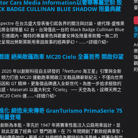
榮
Motor Cars Media Information以奢華專屬定制 致
臺
 BADGE CULLINAN BLUE SHADOW 限量典藏
pectre 在台北盛大發表後引起各界的關注與討論，總代理-盛惟乘
全
限量 62 台，台灣僅此一台的 Black Badge Cullinan Blue
謐影」引進國內。獨特的專屬車色與歡慶女神及限量車款獨一無二的
次呈現出勞斯萊斯用車說故事的經典夢幻。......
<詳細介紹>
A
樂
速 絕美敞篷跑車 MC20 Cielo 全臺首秀 開啟仰望
強
觀
的
i 自 2020 年以創新科技自主研發的「Nettuno 海王星」引擎與全新
傾力打造 MC20 運動跑車開啟三叉戟品牌嶄新紀元，不僅向世界
因和 GT 精神，更象徵品牌邁入全新世代。為進一步追求極致的
Maserati 以義大利文「Cielo」 ── 天空為名，詮釋天際之
Cielo 運......
<詳細介紹>
 締造未來傳奇 GranTurismo PrimaSerie 75
限量登場
ti 擁創新為本能，率先於 1947 年將賽車性能注入公路用車設計，並
就此定義了經典 GT 雙門跑車，在 75 年間開創了數款經典車型，
 GT 跑車的傳奇地位，更將 GT 壯遊塑造為獨特的生活風格。隨著全新世