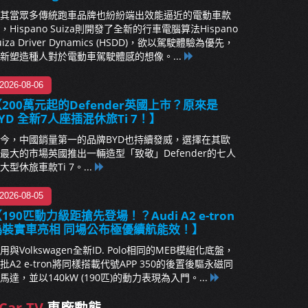
其當眾多傳統跑車品牌也紛紛端出效能逼近的電動車款
，Hispano Suiza則開發了全新的行車電腦算法Hispano
uiza Driver Dynamics (HSDD)，欲以駕駛體驗為優先，
新塑造種人對於電動車駕駛體感的想像。...
2026-08-06
200萬元起的Defender英國上市？原來是
YD 全新7人座插混休旅Ti 7！】
今，中國銷量第一的品牌BYD也持續發威，選擇在其歐
最大的市場英國推出一輛造型「致敬」Defender的七人
大型休旅車款Ti 7。...
2026-08-05
190匹動力級距搶先登場！？Audi A2 e-tron
偽裝實車亮相 同場公布極優續航能效！】
用與Volkswagen全新ID. Polo相同的MEB模組化底盤，
批A2 e-tron將同樣搭載代號APP 350的後置後驅永磁同
馬達，並以140kW (190匹)的動力表現為入門。...
Car.TV
車廠動態