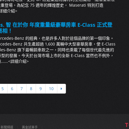
 的隆重登場，為紀念 75 週年的輝煌歷史， Maserati 特別打造
詳細介紹>
lass. 智 在於你 年度重量級豪華房車 E-Class 正式登
亮相！
rcedes-Benz 的經典，也是許多人對於這個品牌的第一個印象。
cedes-Benz 共生產超過 1,600 萬輛中大型豪華房車，使 E-Class
edes-Benz 旗下最暢銷車款之一，同時也乘載了每個世代最先進的
型的發展。今天於台灣市場上市的全新 E-Class 當然也不例外，
...
<詳細介紹>
5
6
7
8
9
10
T
新聞頻道
|
黃金試車手
|