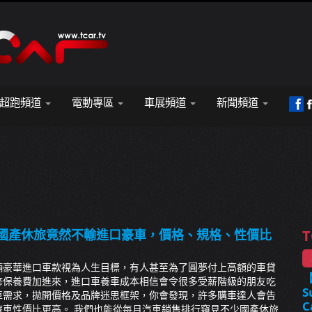
超跑頻道
電動專區
車展頻道
新聞頻道
，國產休旅竟然不輸進口豪車，價格、規格、性價比
T
輛豪華進口車款視為人生目標，有人甚至為了圓夢付上高額的車貸
修保養費加進來，進口車養車成本相信會令很多受薪階級的朋友吃
S
車需求，拋開價格及品牌迷思框架，你會發現，許多購車達人會告
C
旅車性價比更高。 我們也能從每月汽車銷售排行窺見不少國產休旅