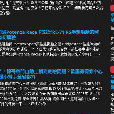
封街拉力賽來啦！ 全長五公里的柏油路、超過200名的國內外頂
，這麼一場盛會，怎麼會少了德哥的身影呢？ 一起看看德哥首次挑
細介紹>
每
通Potenza Race 它就是RE-71 RS半熱融胎的歐
一
道初體驗
界
代
熱融胎與Potenza Sport高性能街胎之間 Bridgestone性能陣線新
獨
ce於大鵬灣賽道初登場啦！ 除了日常代步更加合適，前往賽車場也能創
以
想知道Potenza Race的其他特點，就讓德哥來分享吧！......
<
展
事了！德哥車門自動上鎖到底啥問題？歐固德保修中心
救援小幫手全省都有
的保養維修中心－歐固德 無論什麼車都能幫你搞定，日系韓系歐系
豐富的資源，鉅資引進原廠的電腦 以及經由專業培訓，sop考照認
懂你要的！ 令人超級放心❤️ 近期推出歲末健檢 2023年12月16
N
 22項檢測免費 安全零部件品88折 買保固險，還能讓你抽大獎～
深
保養一下......
<詳細介紹>
珍
致