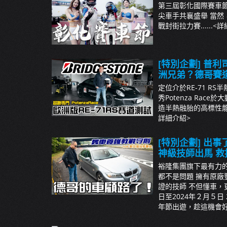
第三屆彰化國際賽車節
尖車手共襄盛舉 當然
戰封街拉力賽......
<詳
[特別企劃] 普利司
洲兄弟？德哥賽
定位介於RE-71 RS半
秀Potenza Ra
造半熱融胎的高標性能 還
詳細介紹>
[特別企劃] 出
神級技師出馬 
裕隆集團旗下最有力
都不是問題 擁有原廠
證的技師 不但懂車，更
日至2024年２月５日
年節出遊，趁這機會好好的