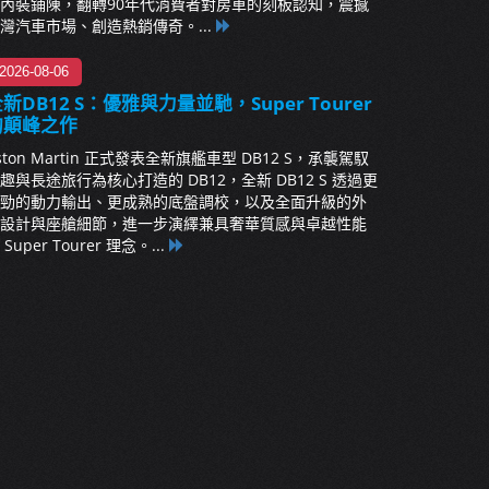
內裝鋪陳，翻轉90年代消費者對房車的刻板認知，震撼
灣汽車市場、創造熱銷傳奇。...
2026-08-06
新DB12 S：優雅與力量並馳，Super Tourer
的顛峰之作
ston Martin 正式發表全新旗艦車型 DB12 S，承襲駕馭
趣與長途旅行為核心打造的 DB12，全新 DB12 S 透過更
勁的動力輸出、更成熟的底盤調校，以及全面升級的外
設計與座艙細節，進一步演繹兼具奢華質感與卓越性能
 Super Tourer 理念。...