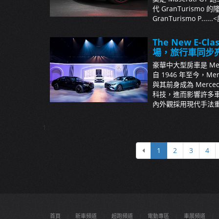
代 GranTurismo
GranTurismo P......
<
The New E-C
場，旅行車同步
豪華中大型房車是 Me
自 1946 年至今，Mer
與其前身成為 Merc
科技，進而影響許多車
內外觀採用現代手法重...
1
1
2
3
4
首頁
|
新車頻道
|
超跑頻道
|
電動專區
|
車展頻道
|