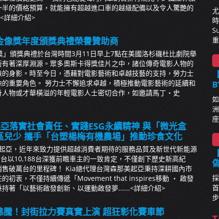
一半的價格預算，就能擁有超越進口車的越級配備以及令人驚艷的
尤
<詳細介紹>
時
S
金像獎年度頒獎典禮榮譽贊助商
重
獎」頒獎典禮於台灣時間3月11日早上7點在美國洛杉磯杜比劇院舉
術有著深厚淵源。眾多奧斯卡得獎佳片之中，諸位傳奇電影人物的
錶的身影。時至今日，憑藉對電影藝術和卓越技藝的支持，勞力士
【
缺的重要角色。 勞力士不懈追求卓越，積極推動電影藝術的延續和
B
奇人物或才華橫溢的年輕電影人士密切合作，如邀請馬丁・史
如
洲
座
起亞落實社會責任、實踐ESG永續精神 與「微光盒
區兒少 攜手「台塑楊梅有機農場」推動珍食文化
美起亞，近年來致力提供超越消費者期待的服務品質及新世代新能源
【
a在台以10,188台深獲前瞻車主的一致肯定，不僅創下歷史新高紀
售破萬台的里程碑！ Kia總代理台灣森那美起亞秉持深耕國內市
採
衷，不僅持續傳遞「Movement that inspires移動 ‧ 啟發
首
著「以藝術啟發創新、以運動啟發夢......
<詳細介紹>
步
血沸騰！封街拉力賽真實上演 超狂彰化賽車節
T