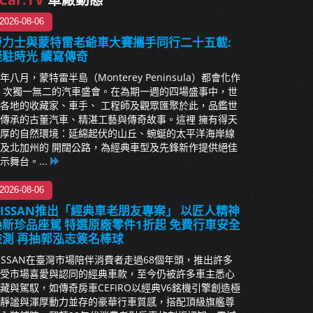
2026-08-06
勞力士與蒙特雷老爺車大賽攜手同行二十五載:
凝駐時光 續寫傳奇
年八月，蒙特雷半島（Monterey Peninsula）都會化作
 次獨一無二的汽車盛會。在為期一週的四場盛事中，世
各地的收藏家、車手、 工程師及觀眾匯聚於此，品鑑世
傳承的古董汽車、精湛工藝與傳奇故事。這裡 擁有得天
厚的自然環境：延綿起伏的山丘、蜿蜒的太平洋海岸線
及北加州的 開闊公路，為經典車型及先鋒新作提供絕佳
示舞台。...
2026-08-06
NISSAN推出「經典車老朋友專案」 以匠人精神
煥新珍品座駕 特選原廠零件1折起 免費行車安全
檢測 再抽郭泓志簽名棒球
ISSAN在臺灣市場陪伴消費者走過68個年頭，推出許多
受市場喜愛與認同的經典車款，至今仍被許多車主悉心
藏與駕馭，如傳奇房車CEFIRO以經典V6銘機引擎創造極
靜謐與渾厚動力並存的豪華行車質感，搭配頂級旗艦尊