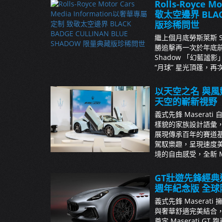
Rolls-Royce 
敬太空邊界 BLACK
版珍稀問世
繼上個月底勞斯萊斯 S
勝追擊再一次於年底前將全球
Shadow 「幻藍
“月球” 星光頂篷，再
以天空之名 與風競
天空的嶄新視野
義式先鋒 Maserat
樣貌的家族設計語彙，
展現傳承百年的賽道基
駕馭樂趣，呈現速度美感，
境的自由感受，全新 MC20 
GT壯遊先鋒經典進化
週年紀念版 全球
義式先鋒 Masera
與奢華舒適完美結合，
奠定 Maserati