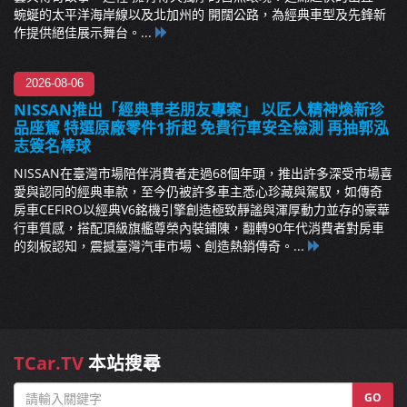
蜿蜒的太平洋海岸線以及北加州的 開闊公路，為經典車型及先鋒新
作提供絕佳展示舞台。...
2026-08-06
NISSAN推出「經典車老朋友專案」 以匠人精神煥新珍
品座駕 特選原廠零件1折起 免費行車安全檢測 再抽郭泓
志簽名棒球
NISSAN在臺灣市場陪伴消費者走過68個年頭，推出許多深受市場喜
愛與認同的經典車款，至今仍被許多車主悉心珍藏與駕馭，如傳奇
房車CEFIRO以經典V6銘機引擎創造極致靜謐與渾厚動力並存的豪華
行車質感，搭配頂級旗艦尊榮內裝鋪陳，翻轉90年代消費者對房車
的刻板認知，震撼臺灣汽車市場、創造熱銷傳奇。...
TCar.TV
本站搜尋
GO