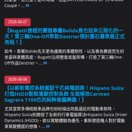
Coupé。...
2026-08-07
【Bugatti曾經的賽道專屬Bolide竟也迎來公路化的一
天！第三輛One-Off車款Destrier預計圓石灘車展正式
亮相！】
如今，乘著Bolide先天更為優異的車體剛性，以及專為賽道而生的
坐姿與車體高度，Bugatti沿用整套底盤架構，打造了第三輛One-
Off作品Destrier。...
2026-08-06
【以嶄新電控系統駕馭千匹純電超跑！Hispano Suiza
打造HSDD動態駕駛控制系統 全面解放Carmen
Sagrera 1100匹的純粹後驅樂趣！】
尤其當眾多傳統跑車品牌也紛紛端出效能逼近的電動車款時，
Hispano Suiza則開發了全新的行車電腦算法Hispano Suiza Driver
Dynamics (HSDD)，欲以駕駛體驗為優先，重新塑造種人對於電動
車駕駛體感的想像。...