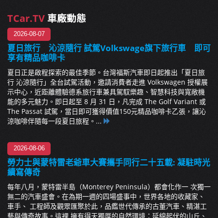
TCar.TV
車廠動態
2026-08-07
夏日旅行 沁涼隨行 試駕Volkswage旗下旅行車 即可
享有精品咖啡卡
夏日正是啟程探索的最佳季節。台灣福斯汽車即日起推出「夏日旅
行 沁涼隨行」全台試駕活動，邀請消費者走進 Volkswagen 授權展
示中心，近距離體驗德系旅行車兼具駕馭樂趣、智慧科技與寬敞機
能的多元魅力。即日起至 8 月 31 日，凡完成 The Golf Variant 或
The Passat 試駕，當日即可獲得價值150元精品咖啡卡乙張，讓沁
涼咖啡伴隨每一段夏日旅程。...
2026-08-06
勞力士與蒙特雷老爺車大賽攜手同行二十五載: 凝駐時光
續寫傳奇
每年八月，蒙特雷半島（Monterey Peninsula）都會化作一 次獨一
無二的汽車盛會。在為期一週的四場盛事中，世界各地的收藏家、
車手、 工程師及觀眾匯聚於此，品鑑世代傳承的古董汽車、精湛工
藝與傳奇故事。這裡 擁有得天獨厚的自然環境：延綿起伏的山丘、