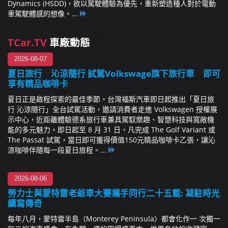
Dynamics (HSDD)，欲以駕駛體驗為優先，重新塑造種人對於電動
車駕駛體感的想像。...
TCar.TV
車廠動態
2026-08-07
夏日旅行 沁涼隨行 試駕Volkswage旗下旅行車 即可
享有精品咖啡卡
夏日正是啟程探索的最佳季節。台灣福斯汽車即日起推出「夏日旅
行 沁涼隨行」全台試駕活動，邀請消費者走進 Volkswagen 授權展
示中心，近距離體驗德系旅行車兼具駕馭樂趣、智慧科技與寬敞機
能的多元魅力。即日起至 8 月 31 日，凡完成 The Golf Variant 或
The Passat 試駕，當日即可獲得價值150元精品咖啡卡乙張，讓沁
涼咖啡伴隨每一段夏日旅程。...
2026-08-06
勞力士與蒙特雷老爺車大賽攜手同行二十五載: 凝駐時光
續寫傳奇
每年八月，蒙特雷半島（Monterey Peninsula）都會化作一 次獨一