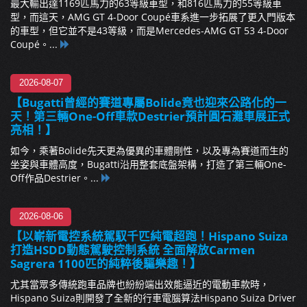
最大輸出達1169匹馬力的63等級車型，和816匹馬力的55等級車
型，而這天，AMG GT 4-Door Coupé車系進一步拓展了更入門版本
的車型，但它並不是43等級，而是Mercedes-AMG GT 53 4-Door
Coupé。...
2026-08-07
【Bugatti曾經的賽道專屬Bolide竟也迎來公路化的一
天！第三輛One-Off車款Destrier預計圓石灘車展正式
亮相！】
如今，乘著Bolide先天更為優異的車體剛性，以及專為賽道而生的
坐姿與車體高度，Bugatti沿用整套底盤架構，打造了第三輛One-
Off作品Destrier。...
2026-08-06
【以嶄新電控系統駕馭千匹純電超跑！Hispano Suiza
打造HSDD動態駕駛控制系統 全面解放Carmen
Sagrera 1100匹的純粹後驅樂趣！】
尤其當眾多傳統跑車品牌也紛紛端出效能逼近的電動車款時，
Hispano Suiza則開發了全新的行車電腦算法Hispano Suiza Driver