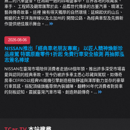
無二的汽車盛會。在為期一週的四場盛事中，世界各地的收藏家、
車手、 工程師及觀眾匯聚於此，品鑑世代傳承的古董汽車、精湛工
藝與傳奇故事。這裡 擁有得天獨厚的自然環境：延綿起伏的山丘、
蜿蜒的太平洋海岸線以及北加州的 開闊公路，為經典車型及先鋒新
作提供絕佳展示舞台。...
2026-08-06
NISSAN推出「經典車老朋友專案」 以匠人精神煥新珍
品座駕 特選原廠零件1折起 免費行車安全檢測 再抽郭泓
志簽名棒球
NISSAN在臺灣市場陪伴消費者走過68個年頭，推出許多深受市場喜
愛與認同的經典車款，至今仍被許多車主悉心珍藏與駕馭，如傳奇
房車CEFIRO以經典V6銘機引擎創造極致靜謐與渾厚動力並存的豪華
行車質感，搭配頂級旗艦尊榮內裝鋪陳，翻轉90年代消費者對房車
的刻板認知，震撼臺灣汽車市場、創造熱銷傳奇。...
TCar.TV
本站搜尋