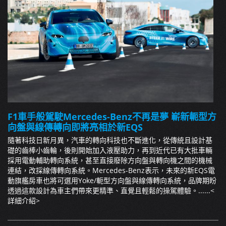
F1車手般駕駛Mercedes-Benz不再是夢 嶄新軛型方
向盤與線傳轉向即將亮相於新EQS
隨著科技日新月異，汽車的轉向科技也不斷進化，從傳統且設計基
礎的齒棒小齒輪，後則開始加入液壓助力，再到近代已有大批車輛
採用電動輔助轉向系統，甚至直接廢除方向盤與轉向機之間的機械
連結，改採線傳轉向系統。Mercedes-Benz表示，未來的新EQS電
動旗艦房車也將可選用Yoke/軛型方向盤與線傳轉向系統，品牌期盼
透過這款設計為車主們帶來更精準、直覺且輕鬆的操駕體驗。......
<
詳細介紹>