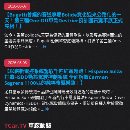
2026-08-07
【Bugatti曾經的賽道專屬Bolide竟也迎來公路化的一
天！第三輛One-Off車款Destrier預計圓石灘車展正式
亮相！】
如今，乘著Bolide先天更為優異的車體剛性，以及專為賽道而生的
坐姿與車體高度，Bugatti沿用整套底盤架構，打造了第三輛One-
Off作品Destrier。...
2026-08-06
【以嶄新電控系統駕馭千匹純電超跑！Hispano Suiza
打造HSDD動態駕駛控制系統 全面解放Carmen
Sagrera 1100匹的純粹後驅樂趣！】
尤其當眾多傳統跑車品牌也紛紛端出效能逼近的電動車款時，
Hispano Suiza則開發了全新的行車電腦算法Hispano Suiza Driver
Dynamics (HSDD)，欲以駕駛體驗為優先，重新塑造種人對於電動
車駕駛體感的想像。...
TCar.TV
車廠動態