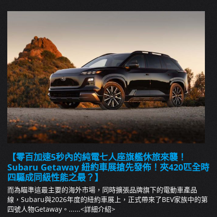
【零百加速5秒內的純電七人座旗艦休旅來襲！
Subaru Getaway 紐約車展搶先發佈！夾420匹全時
四驅成同級性能之最？】
而為瞄準這最主要的海外市場，同時擴張品牌旗下的電動車產品
線，Subaru與2026年度的紐約車展上，正式帶來了BEV家族中的第
四號人物Getaway。......
<詳細介紹>