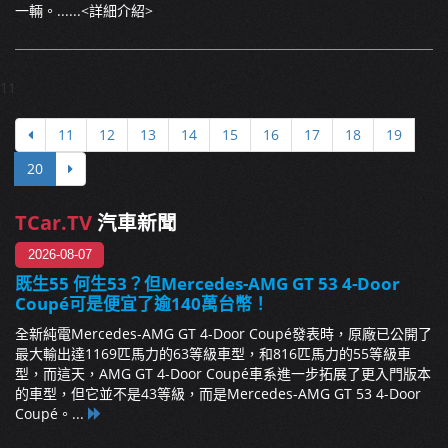
一輛。......
<詳細介紹>
11
11
12
13
14
15
16
17
18
19
20
TCar.TV
汽車新聞
2026-08-07
既生55 何生53？但Mercedes-AMG GT 53 4-Door
Coupé可是便宜了逾140萬台幣！
全新純電Mercedes-AMG GT 4-Door Coupé發表時，原廠已公開了
最大輸出達1169匹馬力的63等級車型，和816匹馬力的55等級車
型，而這天，AMG GT 4-Door Coupé車系進一步拓展了更入門版本
的車型，但它並不是43等級，而是Mercedes-AMG GT 53 4-Door
Coupé。...