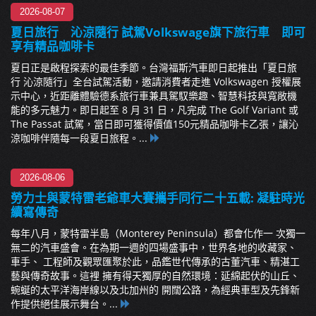
2026-08-07
夏日旅行 沁涼隨行 試駕Volkswage旗下旅行車 即可
享有精品咖啡卡
夏日正是啟程探索的最佳季節。台灣福斯汽車即日起推出「夏日旅
行 沁涼隨行」全台試駕活動，邀請消費者走進 Volkswagen 授權展
示中心，近距離體驗德系旅行車兼具駕馭樂趣、智慧科技與寬敞機
能的多元魅力。即日起至 8 月 31 日，凡完成 The Golf Variant 或
The Passat 試駕，當日即可獲得價值150元精品咖啡卡乙張，讓沁
涼咖啡伴隨每一段夏日旅程。...
2026-08-06
勞力士與蒙特雷老爺車大賽攜手同行二十五載: 凝駐時光
續寫傳奇
每年八月，蒙特雷半島（Monterey Peninsula）都會化作一 次獨一
無二的汽車盛會。在為期一週的四場盛事中，世界各地的收藏家、
車手、 工程師及觀眾匯聚於此，品鑑世代傳承的古董汽車、精湛工
藝與傳奇故事。這裡 擁有得天獨厚的自然環境：延綿起伏的山丘、
蜿蜒的太平洋海岸線以及北加州的 開闊公路，為經典車型及先鋒新
作提供絕佳展示舞台。...