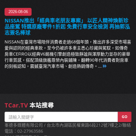
2026-08-06
NISSAN推出「經典車老朋友專案」 以匠人精神煥新珍
品座駕 特選原廠零件1折起 免費行車安全檢測 再抽郭泓
志簽名棒球
NISSAN在臺灣市場陪伴消費者走過68個年頭，推出許多深受市場喜
愛與認同的經典車款，至今仍被許多車主悉心珍藏與駕馭，如傳奇
房車CEFIRO以經典V6銘機引擎創造極致靜謐與渾厚動力並存的豪華
行車質感，搭配頂級旗艦尊榮內裝鋪陳，翻轉90年代消費者對房車
的刻板認知，震撼臺灣汽車市場、創造熱銷傳奇。...
TCar.TV
本站搜尋
GO
峯德多媒體有限公司 / 台北市內湖區民權東路6段212號7樓之2/聯絡
電話：02-27963586