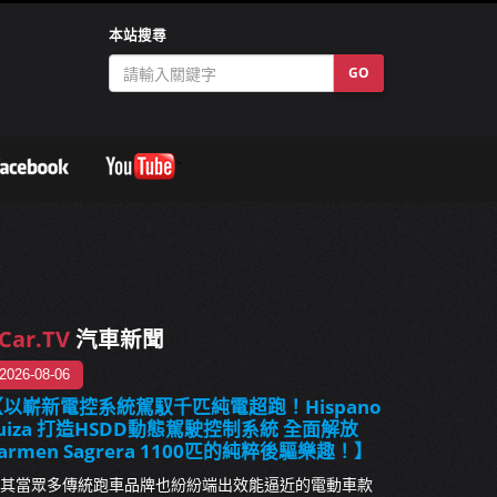
本站搜尋
GO
Car.TV
汽車新聞
2026-08-06
【以嶄新電控系統駕馭千匹純電超跑！Hispano
uiza 打造HSDD動態駕駛控制系統 全面解放
armen Sagrera 1100匹的純粹後驅樂趣！】
其當眾多傳統跑車品牌也紛紛端出效能逼近的電動車款