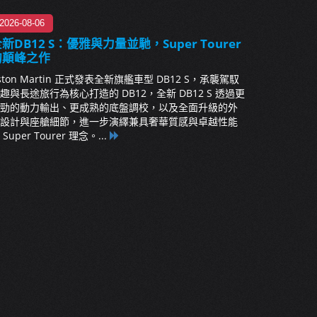
2026-08-06
新DB12 S：優雅與力量並馳，Super Tourer
的顛峰之作
ston Martin 正式發表全新旗艦車型 DB12 S，承襲駕馭
趣與長途旅行為核心打造的 DB12，全新 DB12 S 透過更
勁的動力輸出、更成熟的底盤調校，以及全面升級的外
設計與座艙細節，進一步演繹兼具奢華質感與卓越性能
 Super Tourer 理念。...