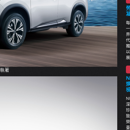
每
一
界
代
獨
以
展
的執著
N
深
珍
致
榮
臺