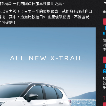
時
告訴你新一代的國產休旅車性價比更高。
S
正以實力證明：只要一半的價格預算，就能擁有超越進口
重
技；其中，透過比較進口VS國產優缺點後，不難發現，
才可提供！
【
B
如
洲
座
【
採
首
步
T