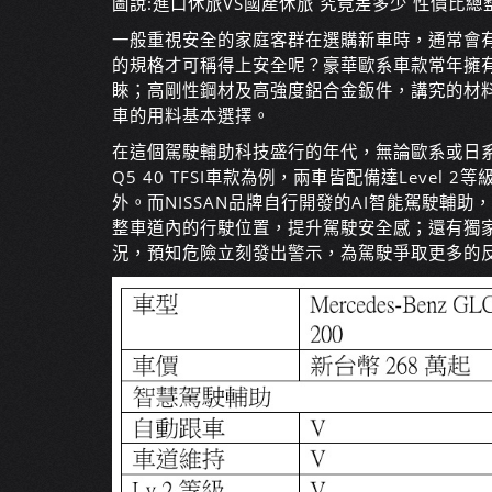
圖說:進口休旅VS國產休旅 究竟差多少 性價比總
一般重視安全的家庭客群在選購新車時，通常會
的規格才可稱得上安全呢？豪華歐系車款常年擁
睞；高剛性鋼材及高強度鋁合金鈑件，講究的材
車的用料基本選擇。
在這個駕駛輔助科技盛行的年代，無論歐系或日系
Q5 40 TFSI車款為例，兩車皆配備達Leve
外。而NISSAN品牌自行開發的AI智能駕駛輔
整車道內的行駛位置，提升駕駛安全感；還有獨家
況，預知危險立刻發出警示，為駕駛爭取更多的