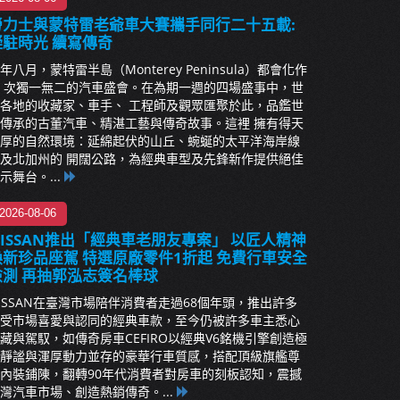
勞力士與蒙特雷老爺車大賽攜手同行二十五載:
凝駐時光 續寫傳奇
年八月，蒙特雷半島（Monterey Peninsula）都會化作
 次獨一無二的汽車盛會。在為期一週的四場盛事中，世
各地的收藏家、車手、 工程師及觀眾匯聚於此，品鑑世
傳承的古董汽車、精湛工藝與傳奇故事。這裡 擁有得天
厚的自然環境：延綿起伏的山丘、蜿蜒的太平洋海岸線
及北加州的 開闊公路，為經典車型及先鋒新作提供絕佳
示舞台。...
2026-08-06
NISSAN推出「經典車老朋友專案」 以匠人精神
煥新珍品座駕 特選原廠零件1折起 免費行車安全
檢測 再抽郭泓志簽名棒球
ISSAN在臺灣市場陪伴消費者走過68個年頭，推出許多
受市場喜愛與認同的經典車款，至今仍被許多車主悉心
藏與駕馭，如傳奇房車CEFIRO以經典V6銘機引擎創造極
靜謐與渾厚動力並存的豪華行車質感，搭配頂級旗艦尊
內裝鋪陳，翻轉90年代消費者對房車的刻板認知，震撼
灣汽車市場、創造熱銷傳奇。...