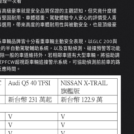
整理一次看
有高級豪車就是安全品質保證的主觀認知，但究竟什麼樣
有堅固耐用、車體穩重、駕駛體驗令人安心的評價受人青
料選用，帶來高度的車體耐用性與被動安全，也是頂級豪
車輛品牌皆十分看重車輛主動安全表現，以GLC 200與
l 2等級的半自動駕駛輔助系統，以及盲點偵測、碰撞預警等功能
助，除一般的車道維持外，若相鄰車道有大型車輛，將協助調
PFCW超視距車輛追撞警示系統，可協助偵測前前車的路
反應時間。