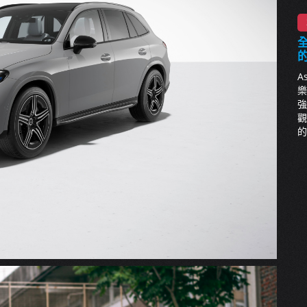
全
A
樂
強
觀
的