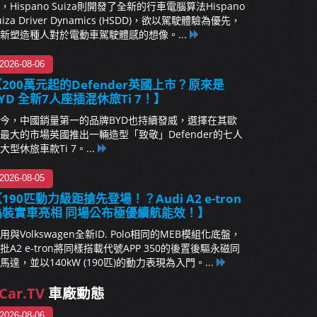
，Hispano Suiza則開發了全新的行車電腦算法Hispano
uiza Driver Dynamics (HSDD)，欲以駕駛體驗為優先，
新塑造種人對於電動車駕駛體感的想像。...
2026-08-06
200萬元起的Defender英國上市？原來是
YD 全新7人座插混休旅Ti 7！】
今，中國銷量第一的品牌BYD也持續發威，選擇在其歐
最大的市場英國推出一輛造型「致敬」Defender的七人
大型休旅車款Ti 7。...
2026-08-05
190匹動力級距搶先登場！？Audi A2 e-tron
偽裝實車亮相 同場公布極優續航能效！】
用與Volkswagen全新ID. Polo相同的MEB模組化底盤，
批A2 e-tron將同樣搭載代號APP 350的後置後驅永磁同
馬達，並以140kW (190匹)的動力表現為入門。...
Car.TV
車廠動態
2026-08-06