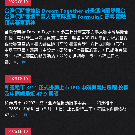
2026-08-10
台灣保時捷推動 Dream Together 計畫邁向國際舞台
台灣保時捷攜手臺大賽車隊直擊 Formula E 賽事 體驗
頂尖賽車精神
台灣保時捷 Dream Together 夢工程計畫宣布與臺大賽車隊展開合
作後，帶領學生車隊成員前往東京，親臨 ABB FIA 電動方程式世界
錦標賽東京站。臺大賽車隊日前於 臺灣盃學生方程式聯賽（FST）
中勇奪亞軍，憑藉自主設計、研發並打造賽車的實力，已成為台灣
學生方程式賽車的新興勁旅，並於 8 月初參加學生方程式日本
賽）。...
2026-08-10
和運租車 8/11 正式掛牌上市 IPO 申購與競拍踴躍 投標
及申購總量近 47.9 萬張
和泰汽車（2207）旗下全方位移動服務事業 —— 和運租車
（7855）將於明日（8 月 11 日）正式掛牌上市，每股承銷價格為
42 元。...
2026-08-10