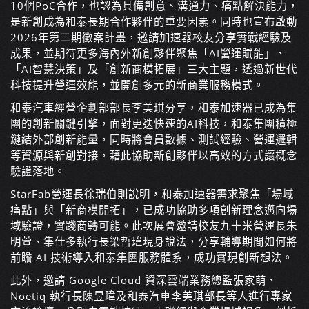
10個PoC合作，也認為具備創意、溝通力、痛點解決能力，
是新創成為和泰長期合作夥伴的重要因素。同時也宣布啟動
2026年第二期徵案計畫，邀請加速器校友分享實戰經驗及
成果，並期待更多海內外新創夥伴聚焦「AI營運賦能」、
「AI智慧決策」及「創新商模拓展」三大主題，透過新世代
科技提升營運效能，並開創多元的新商業服務模式。
和泰汽車經營企劃部部長李美琪分享，和泰加速器已成為集
團的創新關鍵引擎，面對更迭快速的AI科技，和泰集團積極
鏈結外部創新能量，同時將會員數據、測試經驗、營運邏輯
等資源與新創對接，藉此協助新創夥伴以高效的方式讓概念
驗證落地。
StarFab營運長徐瑞伯則說明，和泰加速器需求聚焦「場域
痛點」與「新商模開拓」，已成功協助多項創新理念邁向場
域驗證，實踐商轉可能。此次展會邀請校友九十米營運長朱
明萱、集仕多執行長梁哲瑋現身說法，分享輔導期間如何將
前瞻 AI 技術導入和泰集團服務體系，成功實現創新想法。
此外，邀請 Google Cloud 資深雲端業務總監張家萌、
Noetiq 執行長陳昱瑋及和泰汽車李美琪部長等人進行專家