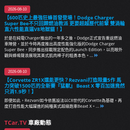
2026-08-10
【600匹史上最強狂蜂首發登場！Dodge Charger
Super Bee不只回歸燃油教派 更要超越歷代前輩 雙渦輪
直六性能直逼V8地獄貓！】
於是在純電Charger推出的一年多之後，Dodge正式宣告重返燃油
車陣營，並於今時再度推出高度性能強化版的Dodge Charger
Super Bee，同步推出搭載限定配色的Launch Edition，以亮眼外
觀與蜂鳴聲浪展現其美式肌肉棒子的粗勇本色。...
2026-08-10
【Corvette ZR1X還能更快？Rezvani打造限量5作 馬
力突破1500匹的全新賽『猛獸』 Beast X 零百加速竟然
只消1.9秒！】
即便如此，Rezvani如今依舊設法以C8世代的Corvette為基礎，再
度打造性能大幅躍進的純種美式超級跑車Beaxt X。...
TCar.TV
車廠動態