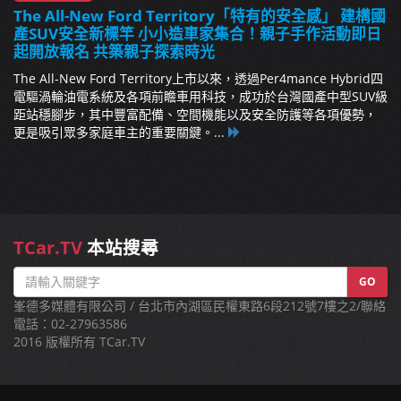
The All-New Ford Territory「特有的安全感」 建構國
產SUV安全新標竿 小小造車家集合！親子手作活動即日
起開放報名 共築親子探索時光
The All-New Ford Territory上市以來，透過Per4mance Hybrid四
電驅渦輪油電系統及各項前瞻車用科技，成功於台灣國產中型SUV級
距站穩腳步，其中豐富配備、空間機能以及安全防護等各項優勢，
更是吸引眾多家庭車主的重要關鍵。...
TCar.TV
本站搜尋
GO
峯德多媒體有限公司 / 台北市內湖區民權東路6段212號7樓之2/聯絡
電話：02-27963586
2016 版權所有 TCar.TV