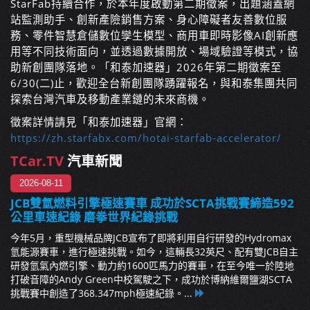
StarFab持續合作，於本年度啟動第二期徵案，出題涵蓋網
站監測助手、創新產險銷售方案、身心障礙者友善數位服
務、零件智慧倉儲數位孿生模型、商用車即時影像AI創新應
用等不同技術面向，並透過數據開放、場域驗證等模式，協
助新創團隊落地。「和泰加速器」2026年第二期徵案至
6/30(二)止，歡迎全台新創團隊踴躍報名，與和泰集團共同
探索台灣汽車及移動產業鏈的未來商機。
徵案詳情請見「和泰加速器」官網：
https://zh.starfabx.com/hotai-starfab-accelerator/
TCar.TV
汽車新聞
2026-08-11
JCB雙氫燃料引擎極速賽車 成功於SCTA挑戰賽締造592
公里車速紀錄 磨拳世界紀錄挑戰
今年5月，重型機械品牌JCB宣布了即將利用自行研發的Hydromax
氫能源賽車，進行極速挑戰。如今，這輛長32英尺、配有雙JCB自主
研發氫氣內燃引擎、動力約1600匹馬力的賽車，在至今唯一於陸地
打破音障的Andy Green中校駕駛之下，成功於博納維爾鹽湖SCTA
挑戰賽中創造了368.347mph極速紀錄。...