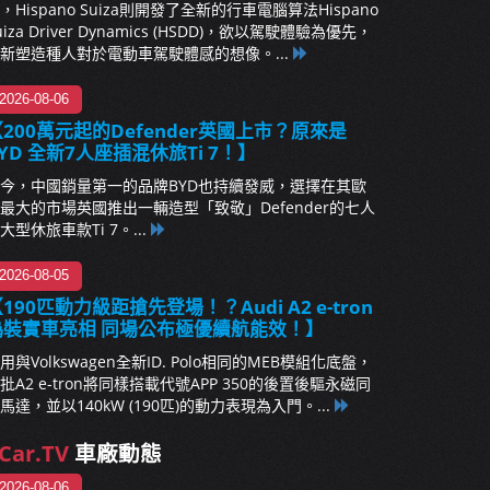
，Hispano Suiza則開發了全新的行車電腦算法Hispano
uiza Driver Dynamics (HSDD)，欲以駕駛體驗為優先，
新塑造種人對於電動車駕駛體感的想像。...
2026-08-06
200萬元起的Defender英國上市？原來是
YD 全新7人座插混休旅Ti 7！】
今，中國銷量第一的品牌BYD也持續發威，選擇在其歐
最大的市場英國推出一輛造型「致敬」Defender的七人
大型休旅車款Ti 7。...
2026-08-05
190匹動力級距搶先登場！？Audi A2 e-tron
偽裝實車亮相 同場公布極優續航能效！】
用與Volkswagen全新ID. Polo相同的MEB模組化底盤，
批A2 e-tron將同樣搭載代號APP 350的後置後驅永磁同
馬達，並以140kW (190匹)的動力表現為入門。...
Car.TV
車廠動態
2026-08-06