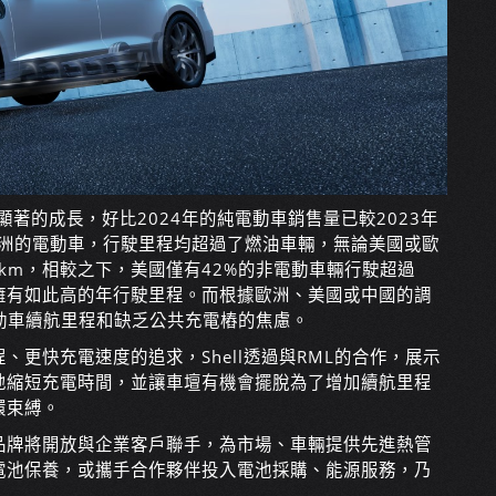
顯著的成長，好比2024年的純電動車銷售量已較2023年
和歐洲的電動車，行駛里程均超過了燃油車輛，無論美國或歐
00km，相較之下，美國僅有42%的非電動車輛行駛超過
動車擁有如此高的年行駛里程。而根據歐洲、美國或中國的調
動車續航里程和缺乏公共充電樁的焦慮。
更快充電速度的追求，Shell透過與RML的合作，展示
地縮短充電時間，並讓車壇有機會擺脫為了增加續航里程
環束縛。
，未來品牌將開放與企業客戶聯手，為市場、車輛提供先進熱管
電池保養，或攜手合作夥伴投入電池採購、能源服務，乃