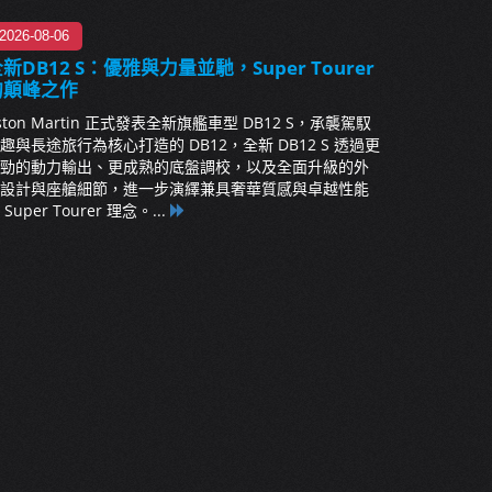
2026-08-06
新DB12 S：優雅與力量並馳，Super Tourer
的顛峰之作
ston Martin 正式發表全新旗艦車型 DB12 S，承襲駕馭
趣與長途旅行為核心打造的 DB12，全新 DB12 S 透過更
勁的動力輸出、更成熟的底盤調校，以及全面升級的外
設計與座艙細節，進一步演繹兼具奢華質感與卓越性能
 Super Tourer 理念。...