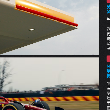
每
一
界
代
獨
以
展
N
深
珍
致
榮
臺