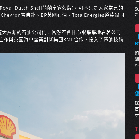
時
oyal Dutch Shell荷蘭皇家殼牌)，可不只是大家常見的
S
evron雪佛龍、BP英國石油、TotalEnergies道達爾同
重
。
龐大資源的石油公司們，當然不會甘心眼睜睜地看著公司
【
便宣布與英國汽車產業創新集團RML合作，投入了電池技術
B
如
洲
座
【
採
首
步
T