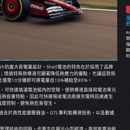
全
A
樂
強
觀
的
kWh的龐大容電量設計，Shell電池的特色在於採用了品牌
液技術；透過特殊熱導液可顯著降低熱應力的優點，也讓這款殼
僅需10分鐘即可將電量自10%補給至80%。
流體，可快速填滿電池組內的空隙，使熱導液直接與電池單元
高熱容量特點，因此可快速吸收電池高速充電時迅速產生
溫度控制、避免熱危害發生。
牌過去於高性能變壓器油、GTL專利氣轉液技術，以及數據
進熱管理技術的同時，也更志在展示小型經濟、高效能電池組