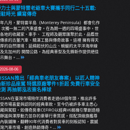
勞力士與蒙特雷老爺車大賽攜手同行二十五載:
凝駐時光 續寫傳奇
年八月，蒙特雷半島（Monterey Peninsula）都會化作
 次獨一無二的汽車盛會。在為期一週的四場盛事中，世
各地的收藏家、車手、 工程師及觀眾匯聚於此，品鑑世
傳承的古董汽車、精湛工藝與傳奇故事。這裡 擁有得天
厚的自然環境：延綿起伏的山丘、蜿蜒的太平洋海岸線
及北加州的 開闊公路，為經典車型及先鋒新作提供絕佳
示舞台。...
2026-08-06
NISSAN推出「經典車老朋友專案」 以匠人精神
煥新珍品座駕 特選原廠零件1折起 免費行車安全
檢測 再抽郭泓志簽名棒球
ISSAN在臺灣市場陪伴消費者走過68個年頭，推出許多
受市場喜愛與認同的經典車款，至今仍被許多車主悉心
藏與駕馭，如傳奇房車CEFIRO以經典V6銘機引擎創造極
靜謐與渾厚動力並存的豪華行車質感，搭配頂級旗艦尊
內裝鋪陳，翻轉90年代消費者對房車的刻板認知，震撼
灣汽車市場、創造熱銷傳奇。...