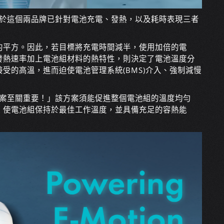
，由於這個兩品牌已針對電池充電、發熱，以及耗時表現三者
的平方。因此，若目標將充電時間減半，使用加倍的電
發熱速率加上電池組材料的熱特性，則決定了電池溫度分
受的高溫，進而迫使電池管理系統(BMS)介入、強制減慢
卻方案至關重要！」該方案須能促進整個電池組的溫度均勻
、使電池組保持於最佳工作溫度，並具備充足的容熱能