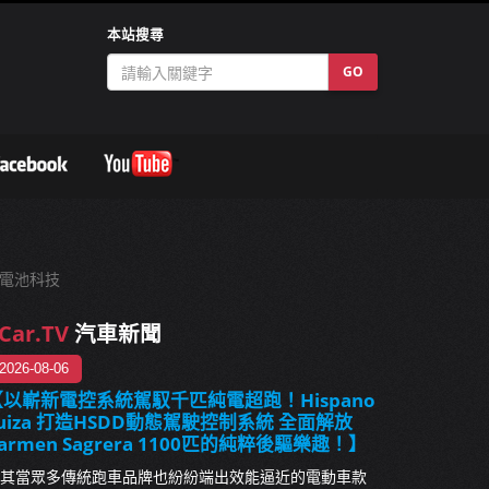
本站搜尋
GO
冷電池科技
Car.TV
汽車新聞
2026-08-06
【以嶄新電控系統駕馭千匹純電超跑！Hispano
uiza 打造HSDD動態駕駛控制系統 全面解放
armen Sagrera 1100匹的純粹後驅樂趣！】
其當眾多傳統跑車品牌也紛紛端出效能逼近的電動車款