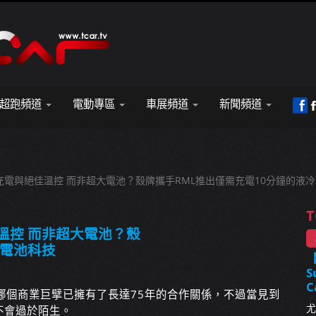
超跑頻道
電動專區
車展頻道
新聞頻道
充電與絕佳溫控 而非超大電池？殼牌攜手RML推出僅需充電10分鐘的液
T
溫控 而非超大電池？殼
冷電池科技
S
C
哪個商業巨擘已擁有了長達75年的合作關係，不過當見到
尤
不會過於陌生。