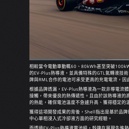
相較當今電動車動輒60、80kWh甚至突破100
的EV-Plus熱導液，並具備特殊的GTL氣轉
牌與RML合作的電池可承受更高的充電電流，因此
根據品牌透漏，EV-Plus熱導液為一款非導電
接觸，帶來優良的熱傳遞性。且由於該熱導液的
的熱能，確保電池溫度不急遽升高、獲得穩定的
獲得這項開發成果的背後，Shell指出是基於品
中心單相浸入式冷卻液方面的研究經驗。
而透過EV-Plus熱導液電池組，殼牌在展現先