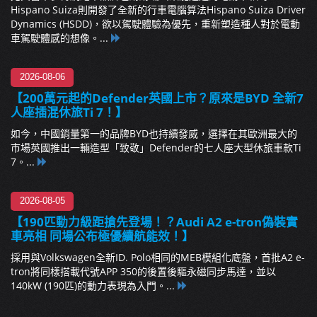
Hispano Suiza則開發了全新的行車電腦算法Hispano Suiza Driver
Dynamics (HSDD)，欲以駕駛體驗為優先，重新塑造種人對於電動
車駕駛體感的想像。...
2026-08-06
【200萬元起的Defender英國上市？原來是BYD 全新7
人座插混休旅Ti 7！】
如今，中國銷量第一的品牌BYD也持續發威，選擇在其歐洲最大的
市場英國推出一輛造型「致敬」Defender的七人座大型休旅車款Ti
7。...
2026-08-05
【190匹動力級距搶先登場！？Audi A2 e-tron偽裝實
車亮相 同場公布極優續航能效！】
採用與Volkswagen全新ID. Polo相同的MEB模組化底盤，首批A2 e-
tron將同樣搭載代號APP 350的後置後驅永磁同步馬達，並以
140kW (190匹)的動力表現為入門。...