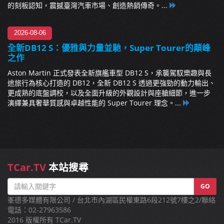
的刻板認知，震撼臺灣汽車市場、創造熱銷傳奇。...
2026-08-06
全新DB12 S：優雅與力量並馳，Super Tourer的顛峰
之作
Aston Martin 正式發表全新旗艦車型 DB12 S，承襲駕馭樂趣與長
途旅行為核心打造的 DB12，全新 DB12 S 透過更強勁的動力輸出、
更成熟的底盤調校，以及全面升級的外觀設計與座艙細節，進一步
演繹兼具奢華質感與卓越性能的 Super Tourer 理念。...
TCar.TV
本站搜尋
GO
峯德多媒體有限公司 / 台北市內湖區民權東路6段212號7樓之2/聯絡
電話：02-27963586
2016 版權所有 TCar.TV