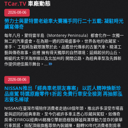
TCar.TV
車廠動態
2026-08-06
勞力士與蒙特雷老爺車大賽攜手同行二十五載: 凝駐時光
續寫傳奇
每年八月，蒙特雷半島（Monterey Peninsula）都會化作一 次獨一
無二的汽車盛會。在為期一週的四場盛事中，世界各地的收藏家、
車手、 工程師及觀眾匯聚於此，品鑑世代傳承的古董汽車、精湛工
藝與傳奇故事。這裡 擁有得天獨厚的自然環境：延綿起伏的山丘、
蜿蜒的太平洋海岸線以及北加州的 開闊公路，為經典車型及先鋒新
作提供絕佳展示舞台。...
2026-08-06
NISSAN推出「經典車老朋友專案」 以匠人精神煥新珍
品座駕 特選原廠零件1折起 免費行車安全檢測 再抽郭泓
志簽名棒球
NISSAN在臺灣市場陪伴消費者走過68個年頭，推出許多深受市場喜
愛與認同的經典車款，至今仍被許多車主悉心珍藏與駕馭，如傳奇
房車CEFIRO以經典V6銘機引擎創造極致靜謐與渾厚動力並存的豪華
行車質感，搭配頂級旗艦尊榮內裝鋪陳，翻轉90年代消費者對房車