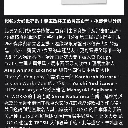
超強
5
大必逛亮點！機車改裝工藝最高殿堂，挑戰世界等級
此次參賽評選標準依循上屆賽制由參賽選手及評審們互評，
48組精選挑戰隊伍，將在3月2日公布第二屆冠軍得主！現
場不僅能與參賽者互動，還能親眼見證日本傳奇大師的蒞
臨；此外，購買VIP套票的車迷朋友，更可獲得全球唯一的
大師名人講座名額，講座由此次大賽主辦人暨 Rough
Crafts 主理人
葉韋廷
、馬來西亞最大改車工藝展主辦人
Asep Ahmad Lskandar
與其他四位日本傳奇大師
Cherry's Company 的黑須嘉一郎
Kaichiroh Kurosu
、
Custom Works Zon 的吉澤雄一
Yuichi Yoshizawa
、
LUCK motorcycle的杉原雅之
Ｍ
asayuki Sugihara
、
46 WORKS的中嶋志朗
Shiro Nakajima
主講，講座將與
觀眾分享近年他們在機車改裝領域的深厚經驗和創作心得，
並且邀請到幫無數名人與店家設計 LOGO 的日本傳奇手繪
設計師
TETSU
在展覽期間進行現場手繪活動，此次大賽 的
LOGO 也是由
TETSU
大師親筆手繪，此等盛會，車迷朋友