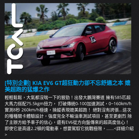
[特別企劃] KIA EV6 GT超狂動力卻不忘舒適之本 媲
美超跑的猛爆之作
輕輕鬆鬆，大氣都沒喘一下的狠勁！出發大鵬灣賽道 擁有585匹超
大馬力搭配75.5kgm扭力， 打破傳統0-100加速測試，0~160km/h
實測8秒 260km/h極速，操縱表現媲美超跑！ 絕對沒有誇張...這次
的種種關卡體驗設計，強度完全不輸油車測試項目，甚至更劇烈 除
了主辦方給予車子的信心，還有EV6從方向盤傳來的超高度信心！
即使它是高達2.2頓的電動車，想要駕馭它挑戰極限，......
<詳細介紹
>