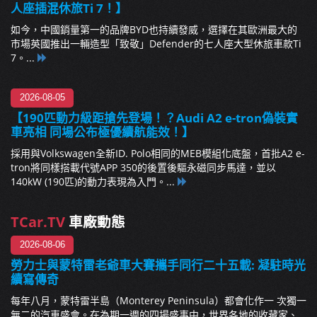
人座插混休旅Ti 7！】
如今，中國銷量第一的品牌BYD也持續發威，選擇在其歐洲最大的
市場英國推出一輛造型「致敬」Defender的七人座大型休旅車款Ti
7。...
2026-08-05
【190匹動力級距搶先登場！？Audi A2 e-tron偽裝實
車亮相 同場公布極優續航能效！】
採用與Volkswagen全新ID. Polo相同的MEB模組化底盤，首批A2 e-
tron將同樣搭載代號APP 350的後置後驅永磁同步馬達，並以
140kW (190匹)的動力表現為入門。...
TCar.TV
車廠動態
2026-08-06
勞力士與蒙特雷老爺車大賽攜手同行二十五載: 凝駐時光
續寫傳奇
每年八月，蒙特雷半島（Monterey Peninsula）都會化作一 次獨一
無二的汽車盛會。在為期一週的四場盛事中，世界各地的收藏家、