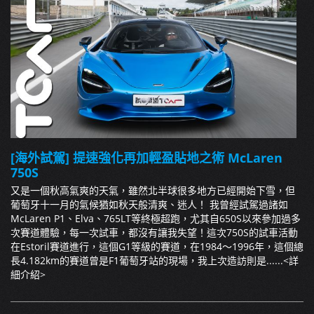
[海外試駕] 提速強化再加輕盈貼地之術 McLaren
750S
又是一個秋高氣爽的天氣，雖然北半球很多地方已經開始下雪，但
葡萄牙十一月的氣候猶如秋天般清爽、迷人！ 我曾經試駕過諸如
McLaren P1、Elva、765LT等終極超跑，尤其自650S以來參加過多
次賽道體驗，每一次試車，都沒有讓我失望！這次750S的試車活動
在Estoril賽道進行，這個G1等級的賽道，在1984～1996年，這個總
長4.182km的賽道曾是F1葡萄牙站的現場，我上次造訪則是......
<詳
細介紹>