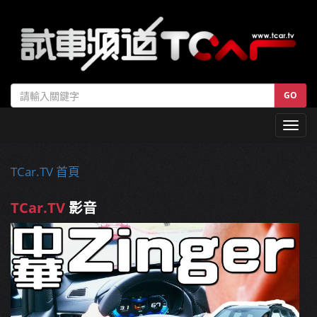
GO
Toggl
navig
TCar.TV 首頁
TCar.TV
影音