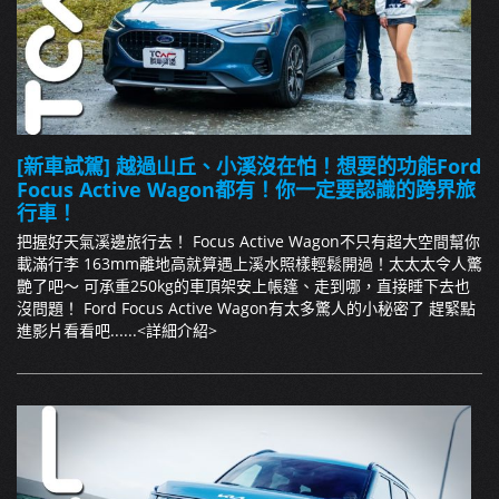
[新車試駕] 越過山丘、小溪沒在怕！想要的功能Ford
Focus Active Wagon都有！你一定要認識的跨界旅
行車！
把握好天氣溪邊旅行去！ Focus Active Wagon不只有超大空間幫你
載滿行李 163mm離地高就算遇上溪水照樣輕鬆開過！太太太令人驚
艷了吧～ 可承重250kg的車頂架安上帳篷、走到哪，直接睡下去也
沒問題！ Ford Focus Active Wagon有太多驚人的小秘密了 趕緊點
進影片看看吧......
<詳細介紹>