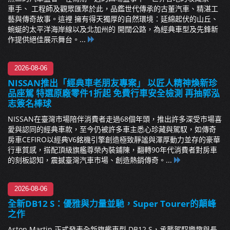
車手、 工程師及觀眾匯聚於此，品鑑世代傳承的古董汽車、精湛工
藝與傳奇故事。這裡 擁有得天獨厚的自然環境：延綿起伏的山丘、
蜿蜒的太平洋海岸線以及北加州的 開闊公路，為經典車型及先鋒新
作提供絕佳展示舞台。...
2026-08-06
NISSAN推出「經典車老朋友專案」 以匠人精神煥新珍
品座駕 特選原廠零件1折起 免費行車安全檢測 再抽郭泓
志簽名棒球
NISSAN在臺灣市場陪伴消費者走過68個年頭，推出許多深受市場喜
愛與認同的經典車款，至今仍被許多車主悉心珍藏與駕馭，如傳奇
房車CEFIRO以經典V6銘機引擎創造極致靜謐與渾厚動力並存的豪華
行車質感，搭配頂級旗艦尊榮內裝鋪陳，翻轉90年代消費者對房車
的刻板認知，震撼臺灣汽車市場、創造熱銷傳奇。...
2026-08-06
全新DB12 S：優雅與力量並馳，Super Tourer的顛峰
之作
Aston Martin 正式發表全新旗艦車型 DB12 S，承襲駕馭樂趣與長