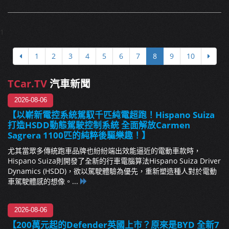
1
1
2
3
4
5
6
7
8
9
10
TCar.TV
汽車新聞
2026-08-06
【以嶄新電控系統駕馭千匹純電超跑！Hispano Suiza
打造HSDD動態駕駛控制系統 全面解放Carmen
Sagrera 1100匹的純粹後驅樂趣！】
尤其當眾多傳統跑車品牌也紛紛端出效能逼近的電動車款時，
Hispano Suiza則開發了全新的行車電腦算法Hispano Suiza Driver
Dynamics (HSDD)，欲以駕駛體驗為優先，重新塑造種人對於電動
車駕駛體感的想像。...
2026-08-06
【200萬元起的Defender英國上市？原來是BYD 全新7