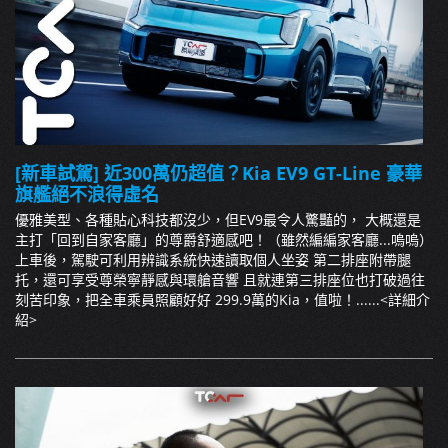
[新車試駕] 近300萬仍超值？Kia EV9 GT-Line 豪華
旗艦絕不浪得虛名
優雅美型、各種貼心科技都沒少，但EV9最令人驚豔的， 大概還是
主打「回到自家客廳」的尊爵舒適感吧！（雖然編編家客廳...嗚嗚）
上車後，駕駛可利用辨識系統快速讀取個人坐姿 第二排座附帶腿
托，還可享受尊榮寧靜感與環艙音響 且就連第三排座位也打破過往
刻苦印象，把全車乘員照顧好好 299.9萬的Kia，值啦！......
<詳細介
紹>