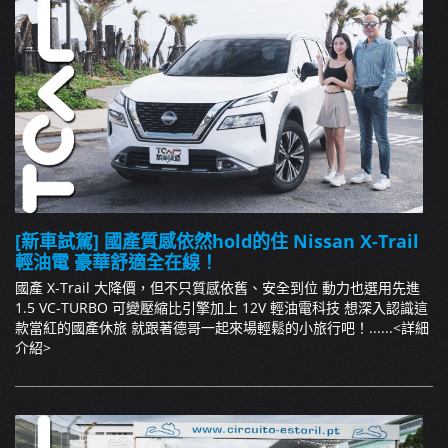
[新車試駕] 國產質感依然hold的住 Nissan X-Trail
輕油電 豪華舒適全在線！
國產 X-Trail 大降價，但不只質感依舊、安全到位 動力也選用先進
1.5 VC-TURBO 可變壓縮比引擎加上 12V 輕油電科技 想深入認識這
款當紅的國產休旅 就跟著德哥一起來場輕鬆的小旅行吧！......
<詳細
介紹>