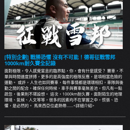
[特別企劃] 戰勝恐懼 沒有不可能！德哥征戰雪邦
1000km耐久賽全記錄
面對極限，令人感覺窒息的臨界點，你，會有什麼感受？ 賽車，不
單與時間速度拼搏，更多的是高強度的極限反應，是項相當危險的
運動。 或許，人生也如同賽車，每件事情都是環環相扣，車隊與後
勤之間的配合，確保任何時候，車手與賽車毫無差池，但凡有一點
疏忽，後果則不堪設想。 這次，1000km耐久賽，面對陌生的地理
環境、氣候、人文等等，很多的因素均不在掌握之中，慌張、恐
懼，是必然的。 馬來西亞位處熱帶......
<詳細介紹>