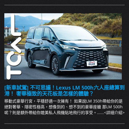
[新車試駕] 不可思議！Lexus LM 500h六人座總算到
港！ 奢華極致的天花板是怎樣的體驗？
移動式豪華行宮，平穩舒適一次擁有！ 如果說LM 350h帶給你的是
絕對奢華、隱密性極高，想像到的、想不到的豪華座艙 那LM 500h
呢？則是額外帶給你媲美私人飛機貼地飛行的享受。......
<詳細介紹>