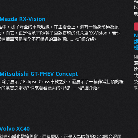
獨
以
展
Mazda RX-Vision
展區中，除了齊全的車款戰線，在主看台上，還有一輛身形極為絕
而它，正是傳承了RX轉子車款靈魂的概念車RX-Vision，若你
輛車可是完全不可錯過的車款呢!......
<詳細介紹>
N
深
珍
itsubishi GT-PHEV Concept
致
榮
區中，除了展示了Eclipse Cross車款之外，還展示了一輛非常壯碩的概
臺
厲害之處嗎? 快來看看德哥的介紹!......
<詳細介紹>
Volvo XC40
區，就連小編也難掩興奮，而這原因，正是因為帥氣的XC40跟台灣朋