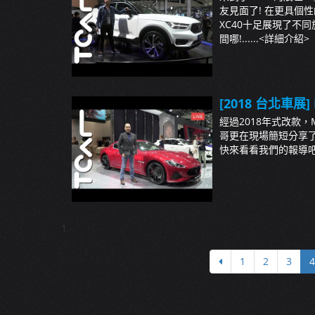
友見面了! 在更具個
XC40十足展現了不
間哪!......
<詳細介紹>
[2018 台北車展] M
經過2018年式改款，Ma
哥更在現場簡短分享了
快來看看我們的報導吧!..
1
1
2
3
4