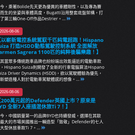
今，乘著Bolide先天更為優異的車體剛性，以及專為賽
而生的坐姿與車體高度，Bugatti沿用整套底盤架構，打
了第三輛One-Off作品Destrier。...
2026-08-06
【以嶄新電控系統駕馭千匹純電超跑！Hispano
uiza 打造HSDD動態駕駛控制系統 全面解放
armen Sagrera 1100匹的純粹後驅樂趣！】
其當眾多傳統跑車品牌也紛紛端出效能逼近的電動車款
，Hispano Suiza則開發了全新的行車電腦算法Hispano
uiza Driver Dynamics (HSDD)，欲以駕駛體驗為優先，
新塑造種人對於電動車駕駛體感的想像。...
2026-08-06
200萬元起的Defender英國上市？原來是
YD 全新7人座插混休旅Ti 7！】
今，中國銷量第一的品牌BYD也持續發威，選擇在其歐
最大的市場英國推出一輛造型「致敬」Defender的七人
大型休旅車款Ti 7。...