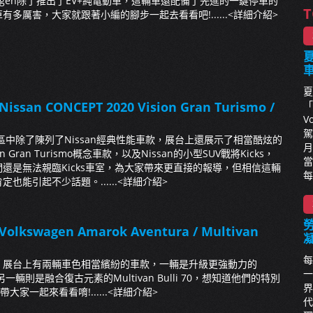
xgen除了推出了EV+純電動車，這輛車還配備了先進的一鍵停車的
T
多厲害，大家就跟著小編的腳步一起去看看吧!......
<詳細介紹>
夏
夏
「
issan CONCEPT 2020 Vision Gran Turismo /
V
駕
展區中除了陳列了Nissan經典性能車款，展台上還展示了相當酷炫的
月
sion Gran Turismo概念車款，以及Nissan的小型SUV戰將Kicks，
當
還是無法親臨Kicks車室，為大家帶來更直接的報導，但相信這輛
每
也能引起不少話題。......
<詳細介紹>
olkswagen Amarok Aventura / Multivan
每
，展台上有兩輛車色相當繽紛的車款，一輛是升級更強動力的
一
ra，另一輛則是融合復古元素的Multivan Bulli 70，想知道他們的特別
界
大家一起來看看唷!......
<詳細介紹>
代