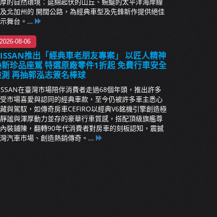
厚的自然環境：延綿起伏的山丘、蜿蜒的太平洋海岸線
及北加州的 開闊公路，為經典車型及先鋒新作提供絕佳
示舞台。...
2026-08-06
NISSAN推出「經典車老朋友專案」 以匠人精神
煥新珍品座駕 特選原廠零件1折起 免費行車安全
檢測 再抽郭泓志簽名棒球
ISSAN在臺灣市場陪伴消費者走過68個年頭，推出許多
受市場喜愛與認同的經典車款，至今仍被許多車主悉心
藏與駕馭，如傳奇房車CEFIRO以經典V6銘機引擎創造極
靜謐與渾厚動力並存的豪華行車質感，搭配頂級旗艦尊
內裝鋪陳，翻轉90年代消費者對房車的刻板認知，震撼
灣汽車市場、創造熱銷傳奇。...