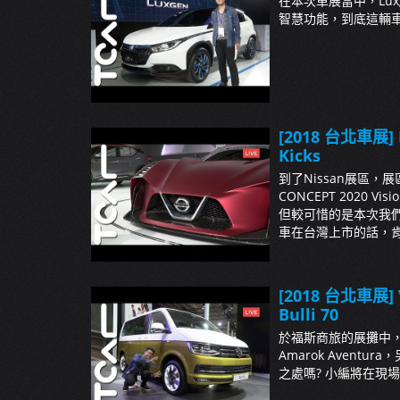
在本次車展當中，Lu
智慧功能，到底這輛車有
[2018 台北車展] N
Kicks
到了Nissan展區，
CONCEPT 2020 Vi
但較可惜的是本次我們
車在台灣上市的話，肯定
[2018 台北車展] V
Bulli 70
於福斯商旅的展攤中
Amarok Aventu
之處嗎? 小編將在現場帶