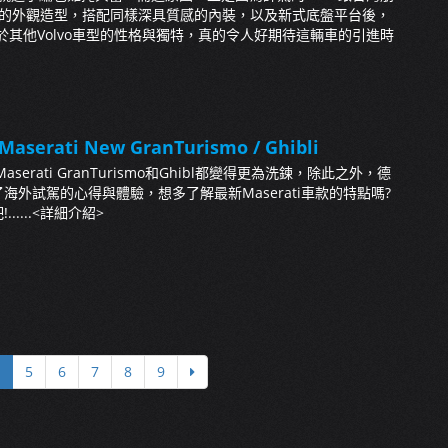
性的外觀造型，搭配同樣深具質感的內裝，以及新式底盤平台後，
同於其他Volvo車型的性格與獨特，真的令人好期待這輛車的引進時
aserati New GranTurismo / Ghibli
serati GranTurismo和Ghibl都變得更為洗鍊，除此之外，德
海外試駕的心得與體驗，想多了解最新Maserati車款的特點嗎?
....
<詳細介紹>
5
6
7
8
9