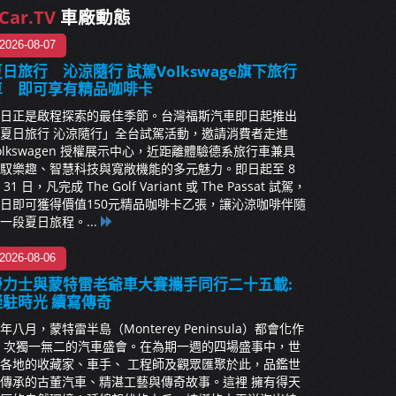
Car.TV
車廠動態
2026-08-07
日旅行 沁涼隨行 試駕Volkswage旗下旅行
車 即可享有精品咖啡卡
日正是啟程探索的最佳季節。台灣福斯汽車即日起推出
夏日旅行 沁涼隨行」全台試駕活動，邀請消費者走進
olkswagen 授權展示中心，近距離體驗德系旅行車兼具
馭樂趣、智慧科技與寬敞機能的多元魅力。即日起至 8
 31 日，凡完成 The Golf Variant 或 The Passat 試駕，
日即可獲得價值150元精品咖啡卡乙張，讓沁涼咖啡伴隨
一段夏日旅程。...
2026-08-06
勞力士與蒙特雷老爺車大賽攜手同行二十五載:
凝駐時光 續寫傳奇
年八月，蒙特雷半島（Monterey Peninsula）都會化作
 次獨一無二的汽車盛會。在為期一週的四場盛事中，世
各地的收藏家、車手、 工程師及觀眾匯聚於此，品鑑世
傳承的古董汽車、精湛工藝與傳奇故事。這裡 擁有得天