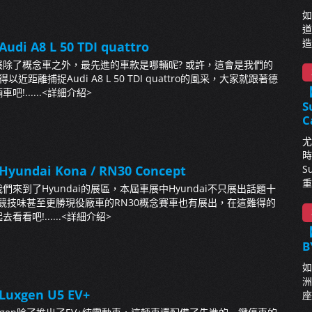
如
道
造
udi A8 L 50 TDI quattro
除了概念車之外，最先進的車款是哪輛呢? 或許，這會是我們的
近距離捕捉Audi A8 L 50 TDI quattro的風采，大家就跟著德
......
<詳細介紹>
S
C
尤
時
yundai Kona / RN30 Concept
S
重
來到了Hyundai的展區，本屆車展中Hyundai不只展出話題十
連競技味甚至更勝現役廠車的RN30概念賽車也有展出，在這難得的
看吧!......
<詳細介紹>
【
B
如
洲
Luxgen U5 EV+
座