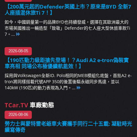
【200萬元起的Defender英國上市？原來是BYD 全新7
人座插混休旅Ti 7！】
如今，中國銷量第一的品牌BYD也持續發威，選擇在其歐洲最大的
市場英國推出一輛造型「致敬」Defender的七人座大型休旅車款Ti
7。...
2026-08-05
【190匹動力級距搶先登場！？Audi A2 e-tron偽裝實
車亮相 同場公布極優續航能效！】
採用與Volkswagen全新ID. Polo相同的MEB模組化底盤，首批A2 e-
tron將同樣搭載代號APP 350的後置後驅永磁同步馬達，並以
140kW (190匹)的動力表現為入門。...
TCar.TV
車廠動態
2026-08-06
勞力士與蒙特雷老爺車大賽攜手同行二十五載: 凝駐時光
續寫傳奇