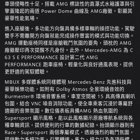
車頭侵略性十足，搭載 AMG 標誌性的直瀑式水箱護罩與引
擎蓋隆起的兩道 Power Dome 曲線及 AMG廠徽，彰顯其
豪華性能氣場。
進入座艙後，多功能方向盤具備多樣車輛的操控功能，駕駛
雙手不需離開方向盤就能完成操作豐富的模式與功能切換。
AMG 運動座椅同樣是座艙戰鬥氛圍的要角，頭枕的 AMG
廠徽壓印再次提醒不凡身份。此外，Mercedes-AMG 為 C
63 S E PERFORMANCE 設計第二代 AMG
PERFORMANCE 跑車座椅，輕量化與良好通風表現，提供
更舒適的駕馭體驗。
MBUX 多媒體系統同樣體現 Mercedes-Benz 先進科技與
豪華娛樂功能，如附有 Dolby Atmos 全景環繞音效的
Burmester
®
環場音響系統，車室空間被 15 具高傳真喇叭
包圍，結合 VNC 噪音消除功能，使全車乘客沉浸於專屬舒
適圈的音樂氛圍。數位儀表板具備AMG 熱血氛圍的
Supersport 顯示風格，能以此風格顯示原廠導航系統與各
種車輛資訊，提供便利的行車的數據紀錄。抬頭顯示器則有
Race、Supersport 兩個專屬模式，透過強烈的戰鬥氛圍，
提供動力系統功率、引擎轉速、馬力、扭力以及各項指標，