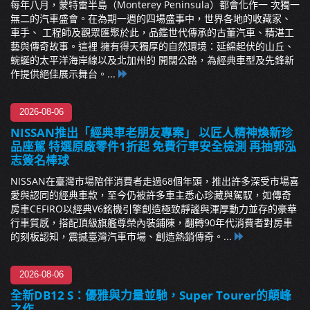
每年八月，蒙特雷半島（Monterey Peninsula）都會化作一 次獨一
無二的汽車盛會。在為期一週的四場盛事中，世界各地的收藏家、
車手、 工程師及觀眾匯聚於此，品鑑世代傳承的古董汽車、精湛工
藝與傳奇故事。這裡 擁有得天獨厚的自然環境：延綿起伏的山丘、
蜿蜒的太平洋海岸線以及北加州的 開闊公路，為經典車型及先鋒新
作提供絕佳展示舞台。...
2026-08-06
NISSAN推出「經典車老朋友專案」 以匠人精神煥新珍
品座駕 特選原廠零件1折起 免費行車安全檢測 再抽郭泓
志簽名棒球
NISSAN在臺灣市場陪伴消費者走過68個年頭，推出許多深受市場喜
愛與認同的經典車款，至今仍被許多車主悉心珍藏與駕馭，如傳奇
房車CEFIRO以經典V6銘機引擎創造極致靜謐與渾厚動力並存的豪華
行車質感，搭配頂級旗艦尊榮內裝鋪陳，翻轉90年代消費者對房車
的刻板認知，震撼臺灣汽車市場、創造熱銷傳奇。...
2026-08-06
全新DB12 S：優雅與力量並馳，Super Tourer的顛峰
之作