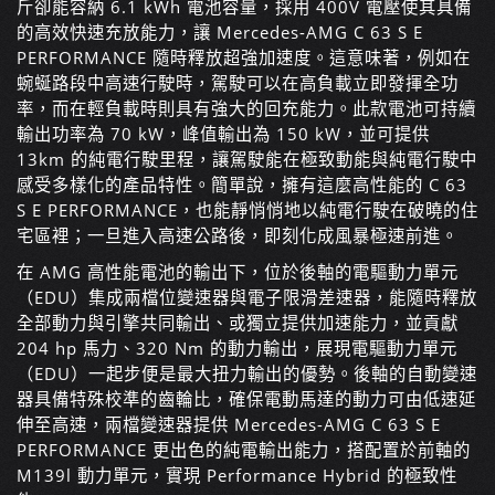
斤卻能容納 6.1 kWh 電池容量，採用 400V 電壓使其具備
的高效快速充放能力，讓 Mercedes-AMG C 63 S E
PERFORMANCE 隨時釋放超強加速度。這意味著，例如在
蜿蜒路段中高速行駛時，駕駛可以在高負載立即發揮全功
率，而在輕負載時則具有強大的回充能力。此款電池可持續
輸出功率為 70 kW，峰值輸出為 150 kW，並可提供
13km 的純電行駛里程，讓駕駛能在極致動能與純電行駛中
感受多樣化的產品特性。簡單說，擁有這麼高性能的 C 63
S E PERFORMANCE，也能靜悄悄地以純電行駛在破曉的住
宅區裡；一旦進入高速公路後，即刻化成風暴極速前進。
在 AMG 高性能電池的輸出下，位於後軸的電驅動力單元
（EDU）集成兩檔位變速器與電子限滑差速器，能隨時釋放
全部動力與引擎共同輸出、或獨立提供加速能力，並貢獻
204 hp 馬力、320 Nm 的動力輸出，展現電驅動力單元
（EDU）一起步便是最大扭力輸出的優勢。後軸的自動變速
器具備特殊校準的齒輪比，確保電動馬達的動力可由低速延
伸至高速，兩檔變速器提供 Mercedes-AMG C 63 S E
PERFORMANCE 更出色的純電輸出能力，搭配置於前軸的
M139l 動力單元，實現 Performance Hybrid 的極致性