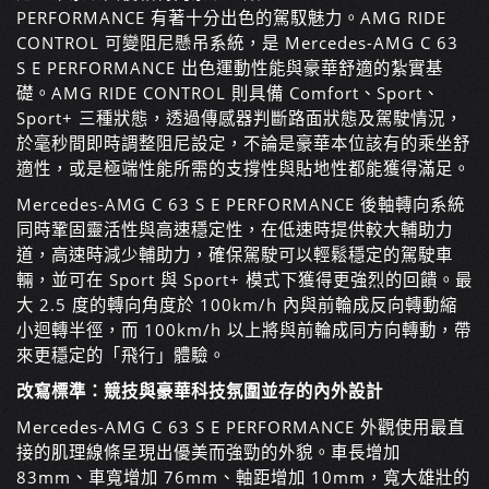
PERFORMANCE 有著十分出色的駕馭魅力。AMG RIDE
CONTROL 可變阻尼懸吊系統，是 Mercedes-AMG C 63
S E PERFORMANCE 出色運動性能與豪華舒適的紮實基
礎。AMG RIDE CONTROL 則具備 Comfort、Sport、
Sport+ 三種狀態，透過傳感器判斷路面狀態及駕駛情況，
於毫秒間即時調整阻尼設定，不論是豪華本位該有的乘坐舒
適性，或是極端性能所需的支撐性與貼地性都能獲得滿足。
Mercedes-AMG C 63 S E PERFORMANCE 後軸轉向系統
同時鞏固靈活性與高速穩定性，在低速時提供較大輔助力
道，高速時減少輔助力，確保駕駛可以輕鬆穩定的駕駛車
輛，並可在 Sport 與 Sport+ 模式下獲得更強烈的回饋。最
大 2.5 度的轉向角度於 100km/h 內與前輪成反向轉動縮
小迴轉半徑，而 100km/h 以上將與前輪成同方向轉動，帶
來更穩定的「飛行」體驗。
改寫標準：競技與豪華科技氛圍並存的內外設計
Mercedes-AMG C 63 S E PERFORMANCE 外觀使用最直
接的肌理線條呈現出優美而強勁的外貌。車長增加
83mm、車寬增加 76mm、軸距增加 10mm，寬大雄壯的