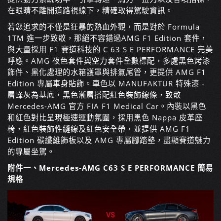
在眼睛不離開道路視線下，精確取得駕駛資訊。
若您追求的不僅是狂暴的熱血外觀，而是對於 Formula
1
TM
進一步致敬，那絕不容錯過AMG F1 Edition 套件，
與大量採用 F1 賽道科技的 C 63 S E PERFORMANCE 完美
呼應。AMG 夜色套件與空力套件全數標配，多處黑色烤漆
飾件、黑化處理的水箱護罩與排氣尾管，更提供 AMG F1
Edition 專屬車身貼飾。車色以 MANUFAKTUR 特殊漆 -
層峰灰為基底，黑色漸層搭配紅色裝飾線條，致敬
Mercedes-AMG 官⽅ FIA F1 Medical Car。內裝以黑色
和紅色對比呈現極速運動氛圍，採用黑色 Nappa 皮革座
椅，紅色裝飾性縫線及紅色安全帶，並提供 AMG F1
Edition 碳纖維飾板以及 AMG 專屬腳踏墊，盡顯賽道魅力
的專屬坐駕。
附件一、Mercedes-AMG C63 S E PERFORMANCE 簡易
規格