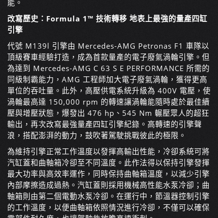
能。
改寫歷史：Formula 1™ 技術轉移 地表上最強的量產四缸
引擎
代號 M139l 引擎由 Mercedes-AMG Petronas F1 車隊以
頂級賽車經驗打造，成為首款量產的電子廢氣渦輪引擎。但
為達到 Mercedes-AMG C 63 S E PERFORMANCE 所需的
同級制霸能力，AMG 工程師加大電子廢氣渦輪，獲得更高
單位的吞吐量。此外，高壓供電系統升級為 400V 電壓，使
渦輪最高達 150,000 rpm 的轉速讓渦輪能隨時處於最佳續
壓與增壓狀態，爆發出 476 hp、545 Nm 輾壓眾人的超狂
輸出，再次改寫最強量產四缸引擎紀錄。高轉速的引擎聲
浪，搭配澎湃的動力，鼓吹著駕駛挑戰彼此的極限。
為維持引擎正常工作溫度以發揮高輸出性能，冷卻系統可將
汽缸蓋和曲軸箱冷卻至不同溫度。此作法得以保持引擎發揮
最大功率與高效率運作，同時保持曲軸箱溫度，以減少引擎
內部摩擦造成過熱。汽缸蓋則採用機械高性能水泵冷卻；曲
軸箱則由第二個電動水泵冷卻。在運行中，節溫器控制引擎
的工作溫度，以便曲軸箱依照情況進行冷卻，不僅可以確保