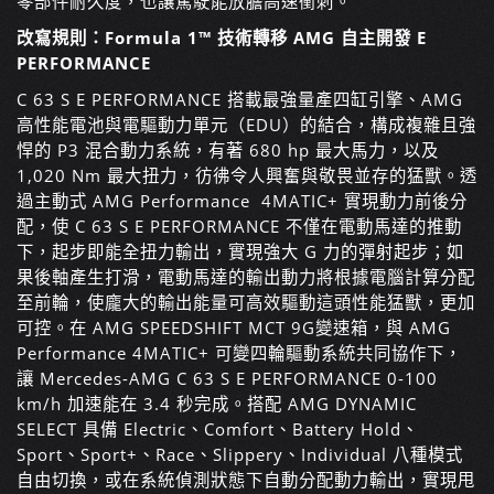
零部件耐久度，也讓駕駛能放膽高速衝刺。
改寫規則：Formula 1™ 技術轉移 AMG 自主開發 E
PERFORMANCE
C 63 S E PERFORMANCE 搭載最強量產四缸引擎、AMG
高性能電池與電驅動力單元（EDU）的結合，構成複雜且強
悍的 P3 混合動力系統，有著 680 hp 最大馬力，以及
1,020 Nm 最大扭力，彷彿令人興奮與敬畏並存的猛獸。透
過主動式 AMG Performance 4MATIC+ 實現動力前後分
配，使 C 63 S E PERFORMANCE 不僅在電動馬達的推動
下，起步即能全扭力輸出，實現強大 G 力的彈射起步；如
果後軸產生打滑，電動馬達的輸出動力將根據電腦計算分配
至前輪，使龐大的輸出能量可高效驅動這頭性能猛獸，更加
可控。在 AMG SPEEDSHIFT MCT 9G變速箱，與 AMG
Performance 4MATIC+ 可變四輪驅動系統共同協作下，
讓 Mercedes-AMG C 63 S E PERFORMANCE 0-100
km/h 加速能在 3.4 秒完成。搭配 AMG DYNAMIC
SELECT 具備 Electric、Comfort、Battery Hold、
Sport、Sport+、Race、Slippery、Individual 八種模式
自由切換，或在系統偵測狀態下自動分配動力輸出，實現甩