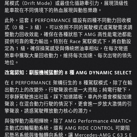
尾模式（Drift Mode）或最佳化循跡牽引力，展現頂級性
能車款在不同情境下的熱血展現與動態樂趣。
此外，這套 E PERFORMANCE 還設有四種不同動力回收模
式（0 級 ~ 3 級），可以依照不同的駕駛模式或駕駛需求調
整動力回收效能，確保在各種狀態下 AMG 高性能電池都能
提供可靠的電力輸出。特別在 Race 駕馭模式下，將自動設
定為 1 級，確保操駕感受與傳統燃油車相似，在每次彎道
煞車中獲取大量回收動力，維持每次加速、每次出彎的領先
地位。
改寫認知：馴服機械猛獸的 8 種 AMG DYNAMIC SELECT
在 E PERFORMANCE 架構衍生的 8 種駕馭模式，除了在輸
出動力上的改變外，行駛聲浪也是一大亮點；純電行駛下，
可寧靜駕駛進出社區，踩下加速踏板，車內外還會模擬加速
聲浪；在混合動力行駛的情況下，更會進一步放大激情的引
擎聲浪，誘惑駕駛釋放動力核心的潛力。
與強悍動力兩相輝映，除了 AMG Performance 4MATIC+
主動式四輪驅動系統，還有 AMG RIDE CONTROL 可變阻
尼懸吊系統與後軸轉向系統，讓 Mercedes-AMG C 63 S E