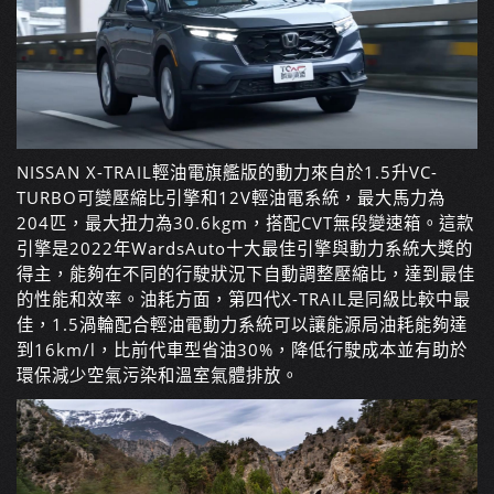
NISSAN X-TRAIL
輕油電旗艦版的動力來自於
1.5
升
VC-
TURBO
可變壓縮比引擎和
12V
輕油電系統，最大馬力為
204
匹，最大扭力為
30.6kgm
，搭配
CVT
無段變速箱。這款
引擎是
2022
年
WardsAuto
十大最佳引擎與動力系統大獎的
得主，能夠在不同的行駛狀況下自動調整壓縮比，達到最佳
的性能和效率。油耗方面，第四代
X-TRAIL
是同級比較中最
佳，
1.5
渦輪配合輕油電動力系統可以讓能源局油耗能夠達
到
16km/l
，比前代車型省油
30%
，降低行駛成本並有助於
環保減少空氣污染和溫室氣體排放。