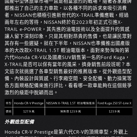
國產中型休旅車市場一直是相當激烈的戰場，隨著各家廠牌
都推出了自己的主力車款，以各種不同的訴求來吸引消費
者，
NISSAN
也積極引進新世代的
X-TRAIL
準備應戰，經過
兩年左右的等待，
NISSAN
終於在
2023
年初正式引進
X-
TRAIL e-POWER
，其先進的油電技術以及全面提升的質感
讓人留下深刻印象，只是其相對昂貴的售價，也是讓民眾對
其存有一些遲疑。就在下半年，
NISSAN
也準備推出國產版
本的大改款
X-TRAIL 1.5T
輕油電版本，面對來勢洶洶的第
六代
Honda CR-V
以及國產
SUV
銷售第一名的
Ford Kuga
，
X-TRAIL
是否可以保有當年的風采，擠身銷售前段班呢？本
文這次就挑選了各車型銷售最好的推薦版本，從外觀造型配
備、內裝設計與質感、行李廂空間、安全配備、動力操駕等
各方面規格配備來進行評比，看看哪一款車能夠在這個競爭
激烈的級距中脫穎而出。
外觀造型配備
Honda CR-V Prestige
是第六代
CR-V
的頂規車型，外觀上