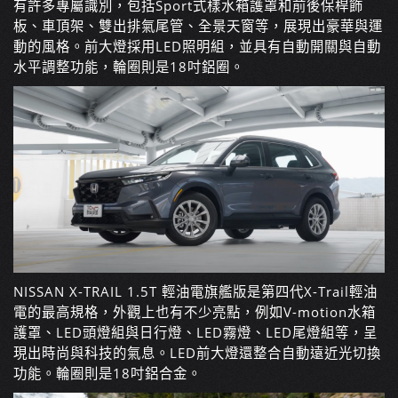
有許多專屬識別，包括
Sport
式樣水箱護罩和前後保桿飾
板、車頂架、雙出排氣尾管、全景天窗等，展現出豪華與運
動的風格。前大燈採用
LED
照明組，並具有自動開關與自動
水平調整功能，輪圈則是
18
吋鋁圈。
NISSAN X-TRAIL 1.5T
輕油電旗艦版是第四代
X-Trail
輕油
電的最高規格，外觀上也有不少亮點，例如
V-motion
水箱
護罩、
LED
頭燈組與日行燈、
LED
霧燈、
LED
尾燈組等，呈
現出時尚與科技的氣息。
LED
前大燈還整合自動遠近光切換
功能。輪圈則是
18
吋鋁合金。