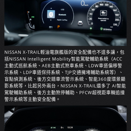
NISSAN X-TRAIL
輕油電旗艦版的安全配備也不遑多讓，包
括
NISSAN Intelligent Mobility
智能駕駛輔助系統（
ACC
主動式巡航系統、
AEB
主動式煞車系統、
LDW
車道偏移警
示系統、
LDP
車道保持系統、
TJP
交通擁堵輔助系統等）、
盲點偵測系統、後方交錯車流警示系統、智能
360
度環景顯
影系統等，比起另外兩台，
NISSAN X-TRAIL
還多了
AI
智能
駕駛輔助系統、後方主動煞停輔助、
PFCW
超視距車輛追撞
警示系統等主動安全配備。