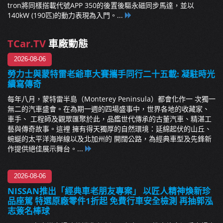
tron將同樣搭載代號APP 350的後置後驅永磁同步馬達，並以
140kW (190匹)的動力表現為入門。...
TCar.TV
車廠動態
2026-08-06
勞力士與蒙特雷老爺車大賽攜手同行二十五載: 凝駐時光
續寫傳奇
每年八月，蒙特雷半島（Monterey Peninsula）都會化作一 次獨一
無二的汽車盛會。在為期一週的四場盛事中，世界各地的收藏家、
車手、 工程師及觀眾匯聚於此，品鑑世代傳承的古董汽車、精湛工
藝與傳奇故事。這裡 擁有得天獨厚的自然環境：延綿起伏的山丘、
蜿蜒的太平洋海岸線以及北加州的 開闊公路，為經典車型及先鋒新
作提供絕佳展示舞台。...
2026-08-06
NISSAN推出「經典車老朋友專案」 以匠人精神煥新珍
品座駕 特選原廠零件1折起 免費行車安全檢測 再抽郭泓
志簽名棒球