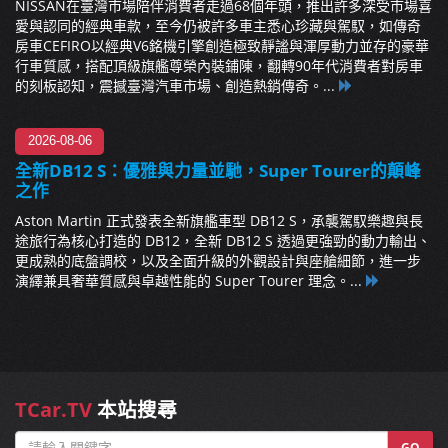
NISSAN在臺灣市場陪伴消費者走過68個年頭，推出許多深受市場喜
愛與認同的經典車款，至今仍被許多車主悉心珍藏與駕馭，如傳奇
房車CEFIRO以經典V6銘機引擎創造極致靜謐與渾厚動力並存的豪華
行車質感，搭配頂級旗艦尊榮內裝鋪陳，翻轉90年代消費者對房車
的刻板認知，震撼臺灣汽車市場、創造熱銷傳奇。...
2026-08-06
全新DB12 S：優雅與力量並馳，Super Tourer的顛峰
之作
Aston Martin 正式發表全新旗艦車型 DB12 S，承襲駕馭樂趣與長
途旅行為核心打造的 DB12，全新 DB12 S 透過更強勁的動力輸出、
更成熟的底盤調校，以及全面升級的外觀設計與座艙細節，進一步
演繹兼具奢華質感與卓越性能的 Super Tourer 理念。...
TCar.TV
本站搜尋
GO