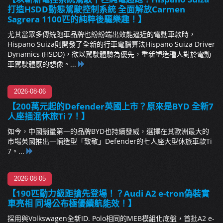
打造HSDD動態駕駛控制系統 全面解放Carmen
Sagrera 1100匹的純粹後驅樂趣！】
尤其當眾多傳統跑車品牌也紛紛端出效能逼近的電動車款時，
Hispano Suiza則開發了全新的行車電腦算法Hispano Suiza Driver
Dynamics (HSDD)，欲以駕駛體驗為優先，重新塑造種人對於電動
車駕駛體感的想像。...
2026-08-06
【200萬元起的Defender英國上市？原來是BYD 全新7
人座插混休旅Ti 7！】
如今，中國銷量第一的品牌BYD也持續發威，選擇在其歐洲最大的
市場英國推出一輛造型「致敬」Defender的七人座大型休旅車款Ti
7。...
2026-08-05
【190匹動力級距搶先登場！？Audi A2 e-tron偽裝實
車亮相 同場公布極優續航能效！】
採用與Volkswagen全新ID. Polo相同的MEB模組化底盤，首批A2 e-