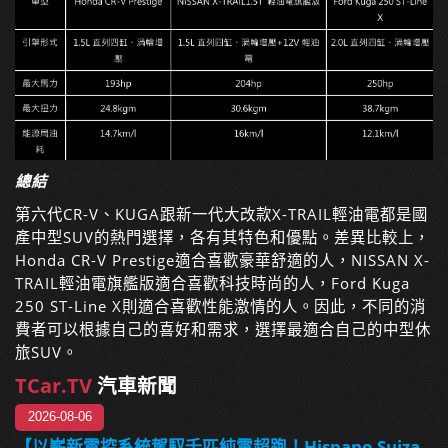
總結
第六代
CR-V
、
KUGA
跟新一代大改款
X-TRAIL
輕油電都是國
產中型
SUV
的熱門選擇，各有其特色和優點。差異比較上，
Honda CR-V Prestige
適合喜歡豪華舒適的人，
NISSAN X-
TRAIL
輕油電旗艦版適合喜歡科技時尚的人，
Ford Kuga
250 ST-Line X
則適合喜歡性能激情的人。因此，不同的消
費者可以根據自己的喜好和需求，選擇最適合自己的中型休
旅
SUV
。
TCar.TV
汽車新聞
2026-08-06
【以嶄新電控系統駕馭千匹純電超跑！Hispano Suiza