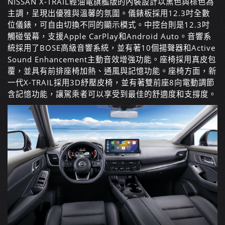
NISSAN X-TRAIL
輕油電旗艦版的內裝設計以黑色與棕色為
主調，呈現出優雅與溫馨的氛圍。儀錶板採用
12.3
吋全數
位儀錶，可自由切換不同的顯示模式。中控台則是
12.3
吋
觸碰螢幕，支援
Apple CarPlay
和
Android Auto
。音響系
統採用了
BOSE
高級音響系統，並有著
10
個揚聲器和
Active
Sound Enhancement
主動音效增強功能。座椅採用真皮包
覆，並具有前排座椅加熱、通風與記憶功能。座椅方面，新
一代
X-TRAIL
採用
3D
紓壓皮椅，並有著雙前座
8
向電動調節
含記憶功能，讓駕乘者可以享受到最佳的舒適度和支撐度。