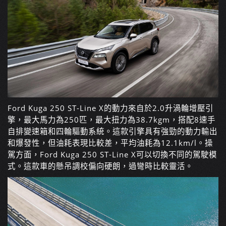
Ford Kuga 250 ST-Line X
的動力來自於
2.0
升渦輪增壓引
擎，最大馬力為
250
匹，最大扭力為
38.7kgm
，搭配
8
速手
自排變速箱和四輪驅動系統。這款引擎具有強勁的動力輸出
和爆發性，但油耗表現比較差，平均油耗為
12.1km/l
。操
駕方面，
Ford Kuga 250 ST-Line X
可以切換不同的駕駛模
式。這款車的懸吊調校偏向硬朗，過彎時比較靈活。