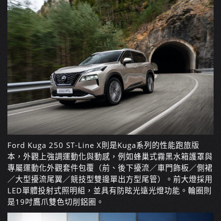
Ford Kuga 250 ST-Line X
則是
Kuga
系列的性能跑旅版
本，外觀上強調運動化與動感，例如蜂巢式霧黑水箱護罩與
專屬運動化外觀套件包覆（前、後下擾流／車門飾板／側裙
／大型擾流尾翼／競技型雙邊單出方型尾管）。前大燈採用
LED
單體投射式照明組，並具有防眩光遠光燈功能。輪圈則
是
19
吋鷹爪雙色切削鋁圈。