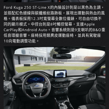
Ford Kuga 250 ST-Line X
的內裝設計則是以黑色為主調，
並搭配紅色縫線與碳纖維紋路飾板，展現出運動與熱血的風
格。儀表板採用
12.3
吋寬螢幕全數位儀錶，可自由切換不
同的顯示模式。中控台則是
8
吋觸控螢幕，支援
Apple
CarPlay
和
Android Auto
。音響系統則是
9
支喇叭的
B&O
重
低音環艙音響。座椅採用類麂皮運動座椅，並具有駕駛座
10
向電動調整功能。