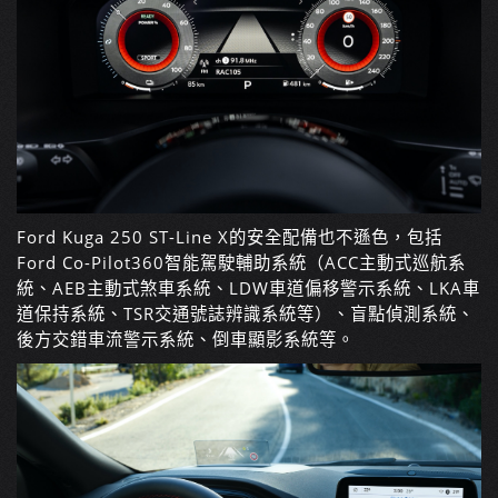
Ford Kuga 250 ST-Line X
的安全配備也不遜色，包括
Ford Co-Pilot360
智能駕駛輔助系統（
ACC
主動式巡航系
統、
AEB
主動式煞車系統、
LDW
車道偏移警示系統、
LKA
車
道保持系統、
TSR
交通號誌辨識系統等）、盲點偵測系統、
後方交錯車流警示系統、倒車顯影系統等。