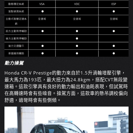
動力操駕
Honda CR-V Prestige
的動力來自於
1.5
升渦輪增壓引擎，
最大馬力為
193
匹，最大扭力為
24.8kgm
，搭配
CVT
無段變
速箱。這款引擎具有良好的動力輸出和油耗表現，但試駕時
在高轉速時會有些噪音。操駕方面，這款車的懸吊調校偏向
舒適，過彎時會有些側傾。