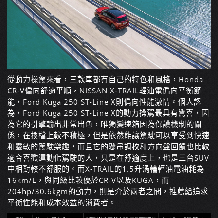
從動力操駕來看，三款車都有自己的特色和風格，
Honda
CR-V
偏向舒適平順，
NISSAN X-TRAIL
輕油電偏向平衡節
能，
Ford Kuga 250 ST-Line X
則偏向性能激情。個人認
為，
Ford Kuga 250 ST-Line X
的動力操駕最具有驚喜，因
為它的引擎輸出非常出色，唯獨變速箱因為保護機制的關
係，在換檔上較不積極，但是依然能讓駕駛可以享受到快速
和靈敏的駕駛樂趣，而且它的懸吊調校和方向盤回饋也比較
適合喜歡運動化駕駛的人，只是在舒適度上，也是三台
SUV
中相對較不舒服的。而
X-TRAIL
的
1.5
升渦輪輕油電油耗為
16km/L
，與同級比較優於
CR-V
以及
KUGA
，而
204hp/30.6kgm
的動力，則是介於兩者之間，推薦給追求
平衡性能和成本效益的消費者。