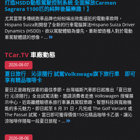
打造HSDD動態駕駛控制系統 全面解放Carmen
Sagrera 1100匹的純粹後驅樂趣！】
尤其當眾多傳統跑車品牌也紛紛端出效能逼近的電動車款時，
Hispano Suiza則開發了全新的行車電腦算法Hispano Suiza Driver
Dynamics (HSDD)，欲以駕駛體驗為優先，重新塑造種人對於電動
車駕駛體感的想像。...
TCar.TV
車廠動態
2026-08-07
夏日旅行 沁涼隨行 試駕Volkswage旗下旅行車 即可
享有精品咖啡卡
夏日正是啟程探索的最佳季節。台灣福斯汽車即日起推出「夏日旅
行 沁涼隨行」全台試駕活動，邀請消費者走進 Volkswagen 授權展
示中心，近距離體驗德系旅行車兼具駕馭樂趣、智慧科技與寬敞機
能的多元魅力。即日起至 8 月 31 日，凡完成 The Golf Variant 或
The Passat 試駕，當日即可獲得價值150元精品咖啡卡乙張，讓沁
涼咖啡伴隨每一段夏日旅程。...
2026-08-06