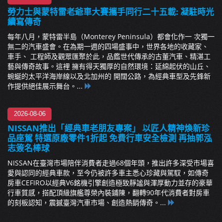
勞力士與蒙特雷老爺車大賽攜手同行二十五載: 凝駐時光
續寫傳奇
每年八月，蒙特雷半島（Monterey Peninsula）都會化作一 次獨一
無二的汽車盛會。在為期一週的四場盛事中，世界各地的收藏家、
車手、 工程師及觀眾匯聚於此，品鑑世代傳承的古董汽車、精湛工
藝與傳奇故事。這裡 擁有得天獨厚的自然環境：延綿起伏的山丘、
蜿蜒的太平洋海岸線以及北加州的 開闊公路，為經典車型及先鋒新
作提供絕佳展示舞台。...
2026-08-06
NISSAN推出「經典車老朋友專案」 以匠人精神煥新珍
品座駕 特選原廠零件1折起 免費行車安全檢測 再抽郭泓
志簽名棒球
NISSAN在臺灣市場陪伴消費者走過68個年頭，推出許多深受市場喜
愛與認同的經典車款，至今仍被許多車主悉心珍藏與駕馭，如傳奇
房車CEFIRO以經典V6銘機引擎創造極致靜謐與渾厚動力並存的豪華
行車質感，搭配頂級旗艦尊榮內裝鋪陳，翻轉90年代消費者對房車
的刻板認知，震撼臺灣汽車市場、創造熱銷傳奇。...