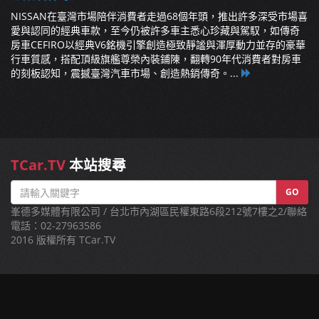
NISSAN在臺灣市場陪伴消費者走過68個年頭，推出許多深受市場喜
愛與認同的經典車款，至今仍被許多車主悉心珍藏與駕馭，如傳奇
房車CEFIRO以經典V6銘機引擎創造極致靜謐與渾厚動力並存的豪華
行車質感，搭配頂級旗艦尊榮內裝鋪陳，翻轉90年代消費者對房車
的刻板認知，震撼臺灣汽車市場、創造熱銷傳奇。...
TCar.TV
本站搜尋
GO
峯德多媒體有限公司 / 台北市內湖區民權東路6段212號7樓之2/聯絡
電話：02-27963586
2016 版權所有 TCar.TV