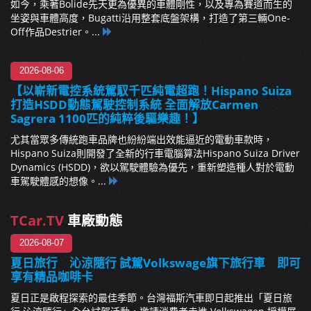
如今，乘著Bolide先天更為優異的車體剛性，以及專為賽道而生的
坐姿與車體高度，Bugatti沿用整套底盤架構，打造了第三輛One-
Off作品Destrier。...
2026-08-06
【以嶄新電控系統駕馭千匹純電超跑！Hispano Suiza
打造HSDD動態駕駛控制系統 全面解放Carmen
Sagrera 1100匹的純粹後驅樂趣！】
尤其當眾多傳統跑車品牌也紛紛端出效能逼近的電動車款時，
Hispano Suiza則開發了全新的行車電腦算法Hispano Suiza Driver
Dynamics (HSDD)，欲以駕駛體驗為優先，重新塑造種人對於電動
車駕駛體感的想像。...
TCar.TV
車廠動態
2026-08-07
夏日旅行 沁涼隨行 試駕Volkswage旗下旅行車 即可
享有精品咖啡卡
夏日正是啟程探索的最佳季節。台灣福斯汽車即日起推出「夏日旅