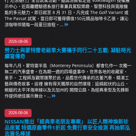
行 沁涼隨行」全台試駕活動，邀請消費者走進 Volkswagen 授權展
示中心，近距離體驗德系旅行車兼具駕馭樂趣、智慧科技與寬敞機
能的多元魅力。即日起至 8 月 31 日，凡完成 The Golf Variant 或
The Passat 試駕，當日即可獲得價值150元精品咖啡卡乙張，讓沁
涼咖啡伴隨每一段夏日旅程。...
2026-08-06
勞力士與蒙特雷老爺車大賽攜手同行二十五載: 凝駐時光
續寫傳奇
每年八月，蒙特雷半島（Monterey Peninsula）都會化作一 次獨一
無二的汽車盛會。在為期一週的四場盛事中，世界各地的收藏家、
車手、 工程師及觀眾匯聚於此，品鑑世代傳承的古董汽車、精湛工
藝與傳奇故事。這裡 擁有得天獨厚的自然環境：延綿起伏的山丘、
蜿蜒的太平洋海岸線以及北加州的 開闊公路，為經典車型及先鋒新
作提供絕佳展示舞台。...
2026-08-06
NISSAN推出「經典車老朋友專案」 以匠人精神煥新珍
品座駕 特選原廠零件1折起 免費行車安全檢測 再抽郭泓
志簽名棒球