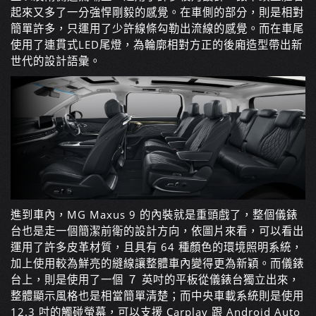
起來又多了一分強悍剛毅的感覺。在車側的部分，則是相對
簡單許多，只運用了少許線條勾勒出流線的感覺。而在車尾
使用了連貫式LED尾燈，為輪廓相對方正的後廂造型帶出新
世代的設計語彙。
進到車內，
MG Maxus 9 的
內裝就是重頭戲了，整個儀錶
台也是走一個簡潔前衛的設計方向，依圖片來看，可以看出
運用了許多皮革材質，且具有 64 種顏色的環境照明系統，
加上使用較為鮮亮的縫線讓整體車內變得更為新穎。而儀錶
台上，則是使用了一個 ７ 英吋的平板從儀錶台獨立出來，
整體顯示風格也是相當簡單清楚；而中央車載系統則是使用
12.3 吋的觸碰螢幕，可以支援 Carplay 跟 Android Auto