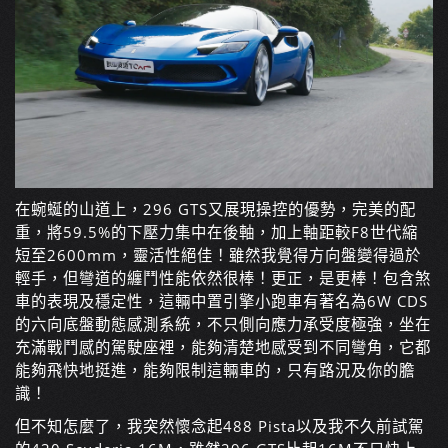
在蜿蜒的山道上，296 GTS又展現操控的優勢，完美的配
重，將59.5%的下壓力集中在後軸，加上軸距較F8世代縮
短至2600mm，靈活性絕佳！雖然我覺得方向盤變得過於
輕手，但彎道的纏鬥性能依然很棒！更正，是更棒！包含煞
車的表現及穩定性，這輛中置引擎小跑車有著名為6W CDS
的六向底盤動態感測系統，不只側向應力承受度極強，坐在
充滿戰鬥感的駕駛座裡，能夠清楚地感受到不同彎角，它都
能夠飛快地挺進，能夠限制這輛車的，只有路況及你的膽
識！
但不知怎麼了，我突然懷念起488 Pista以及我不久前試駕