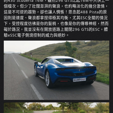
的430 Scuderia 16M，雖然296 GTS比起16M不只快上一
個檔次，但少了壯闊澎湃的聲浪，也約略淡化的幾分激情，
這是不可逆的趨勢，卻也讓人惆悵！思念起488 Pista的原
因則是速度、聲浪都拿捏得極其均衡，尤其ESC全關的情況
下，受控程度彷彿是你的髮梢，也像是你的傳導神經，然而
礙於路況，我並沒有在開放道路上關閉296 GTS的ESC，體
驗eSSC電子側滑控制的威力與絕妙。