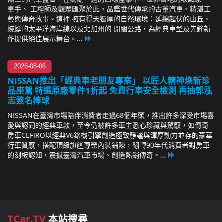
車手、 工程師及觀眾匯聚於此，品鑑世代傳承的古董汽車、精湛工
藝與傳奇故事。這裡 擁有得天獨厚的自然環境：延綿起伏的山丘、
蜿蜒的太平洋海岸線以及北加州的 開闊公路，為經典車型及先鋒新
作提供絕佳展示舞台。...
2026-08-06
NISSAN推出「經典車老朋友專案」 以匠人精神煥新珍
品座駕 特選原廠零件1折起 免費行車安全檢測 再抽郭泓
志簽名棒球
NISSAN在臺灣市場陪伴消費者走過68個年頭，推出許多深受市場喜
愛與認同的經典車款，至今仍被許多車主悉心珍藏與駕馭，如傳奇
房車CEFIRO以經典V6銘機引擎創造極致靜謐與渾厚動力並存的豪華
行車質感，搭配頂級旗艦尊榮內裝鋪陳，翻轉90年代消費者對房車
的刻板認知，震撼臺灣汽車市場、創造熱銷傳奇。...
TCar.TV
本站搜尋