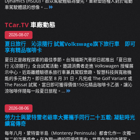
Dynamics (HSDD)，欲以駕駛體驗為優先，重新塑造種人對於電動
車駕駛體感的想像。...
TCar.TV
車廠動態
2026-08-07
夏日旅行 沁涼隨行 試駕Volkswage旗下旅行車 即可
享有精品咖啡卡
夏日正是啟程探索的最佳季節。台灣福斯汽車即日起推出「夏日旅
行 沁涼隨行」全台試駕活動，邀請消費者走進 Volkswagen 授權展
示中心，近距離體驗德系旅行車兼具駕馭樂趣、智慧科技與寬敞機
能的多元魅力。即日起至 8 月 31 日，凡完成 The Golf Variant 或
The Passat 試駕，當日即可獲得價值150元精品咖啡卡乙張，讓沁
涼咖啡伴隨每一段夏日旅程。...
2026-08-06
勞力士與蒙特雷老爺車大賽攜手同行二十五載: 凝駐時光
續寫傳奇
每年八月，蒙特雷半島（Monterey Peninsula）都會化作一 次獨一
無二的汽車盛會。在為期一週的四場盛事中，世界各地的收藏家、