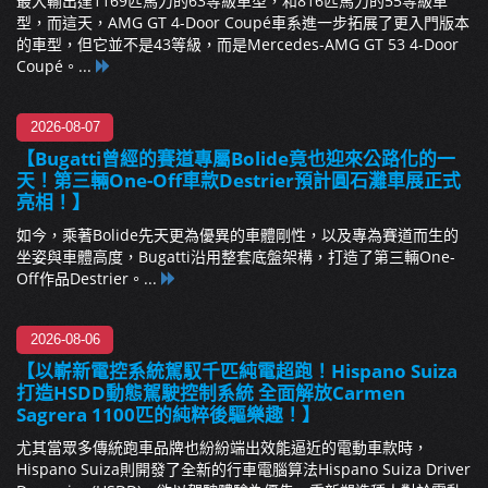
最大輸出達1169匹馬力的63等級車型，和816匹馬力的55等級車
型，而這天，AMG GT 4-Door Coupé車系進一步拓展了更入門版本
的車型，但它並不是43等級，而是Mercedes-AMG GT 53 4-Door
Coupé。...
2026-08-07
【Bugatti曾經的賽道專屬Bolide竟也迎來公路化的一
天！第三輛One-Off車款Destrier預計圓石灘車展正式
亮相！】
如今，乘著Bolide先天更為優異的車體剛性，以及專為賽道而生的
坐姿與車體高度，Bugatti沿用整套底盤架構，打造了第三輛One-
Off作品Destrier。...
2026-08-06
【以嶄新電控系統駕馭千匹純電超跑！Hispano Suiza
打造HSDD動態駕駛控制系統 全面解放Carmen
Sagrera 1100匹的純粹後驅樂趣！】
尤其當眾多傳統跑車品牌也紛紛端出效能逼近的電動車款時，
Hispano Suiza則開發了全新的行車電腦算法Hispano Suiza Driver