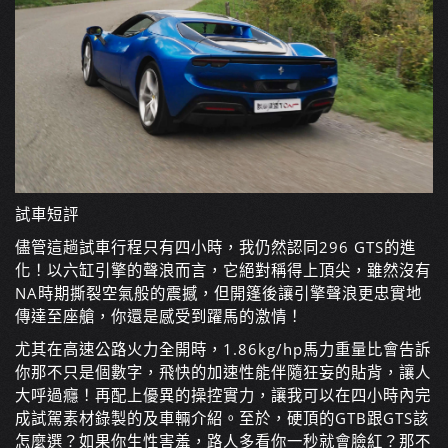
試車短評
儘管這趟試車行程只有四小時，我仍然認同296 GTS的進
化！以六缸引擎的聲浪而言，它絕對稱得上頂尖，雖然沒有
NA時期撕裂空氣般的震撼，但開篷後讓引擎聲浪更忠實地
傳達至座艙，你還是感受到躍馬的激情！
尤其在高速公路火力全開時，1.86kg/hp馬力重量比會告訴
你那不只是個數字，飛快的加速性能伴隨狂妄的貼背，讓人
大呼過癮！再配上優異的操控實力，讓我可以在四小時內完
成試駕素材錄製的及車輛介紹。至於，硬頂的GTB跟GTS該
怎麼選？如果你生性害羞，路人多看你一秒就會臉紅？那不