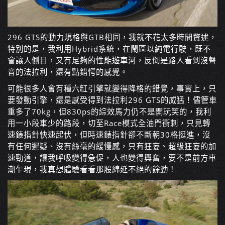
296 GTS的動力規格與GTB相同，我就不花太多時間贅述，
特別的是，我利用Hybrid系統，在鬧區以純電行駛，既不
會讓人側目，又有足夠的性能遊車河，反倒是路人看到沒聲
音的法拉利，還有點錯愕的感覺。
可能很多人會有種六缸引擎就變得降格的錯覺，事實上，只
要發動引擎，還是感受得到法拉利296 GTS的威猛！儘管車
重多了70kg，但830ps的綜效馬力仍不是開玩笑的，我利
用一小段車少的路段，切至Race模式全油門衝刺，只見轉
速錶指針快速起伏，但時速錶指針卻不斷朝30格挺進，沒
有任何遲疑、沒有絲毫的緩慢感，只有狂妄、超級狂妄的加
速勁道，讓我呼吸變得急促，人也變得興奮，要不是前方車
潮乍現，我真想體驗看看那股綿延不絕的餘勁！