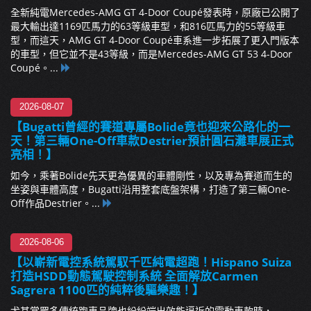
全新純電Mercedes-AMG GT 4-Door Coupé發表時，原廠已公開了
最大輸出達1169匹馬力的63等級車型，和816匹馬力的55等級車
型，而這天，AMG GT 4-Door Coupé車系進一步拓展了更入門版本
的車型，但它並不是43等級，而是Mercedes-AMG GT 53 4-Door
Coupé。...
2026-08-07
【Bugatti曾經的賽道專屬Bolide竟也迎來公路化的一
天！第三輛One-Off車款Destrier預計圓石灘車展正式
亮相！】
如今，乘著Bolide先天更為優異的車體剛性，以及專為賽道而生的
坐姿與車體高度，Bugatti沿用整套底盤架構，打造了第三輛One-
Off作品Destrier。...
2026-08-06
【以嶄新電控系統駕馭千匹純電超跑！Hispano Suiza
打造HSDD動態駕駛控制系統 全面解放Carmen
Sagrera 1100匹的純粹後驅樂趣！】
尤其當眾多傳統跑車品牌也紛紛端出效能逼近的電動車款時，