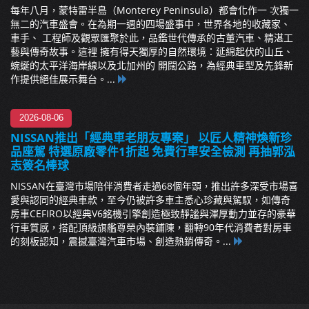
每年八月，蒙特雷半島（Monterey Peninsula）都會化作一 次獨一
無二的汽車盛會。在為期一週的四場盛事中，世界各地的收藏家、
車手、 工程師及觀眾匯聚於此，品鑑世代傳承的古董汽車、精湛工
藝與傳奇故事。這裡 擁有得天獨厚的自然環境：延綿起伏的山丘、
蜿蜒的太平洋海岸線以及北加州的 開闊公路，為經典車型及先鋒新
作提供絕佳展示舞台。...
2026-08-06
NISSAN推出「經典車老朋友專案」 以匠人精神煥新珍
品座駕 特選原廠零件1折起 免費行車安全檢測 再抽郭泓
志簽名棒球
NISSAN在臺灣市場陪伴消費者走過68個年頭，推出許多深受市場喜
愛與認同的經典車款，至今仍被許多車主悉心珍藏與駕馭，如傳奇
房車CEFIRO以經典V6銘機引擎創造極致靜謐與渾厚動力並存的豪華
行車質感，搭配頂級旗艦尊榮內裝鋪陳，翻轉90年代消費者對房車
的刻板認知，震撼臺灣汽車市場、創造熱銷傳奇。...