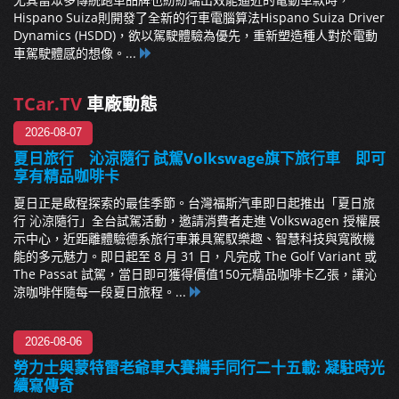
Hispano Suiza則開發了全新的行車電腦算法Hispano Suiza Driver
Dynamics (HSDD)，欲以駕駛體驗為優先，重新塑造種人對於電動
車駕駛體感的想像。...
TCar.TV
車廠動態
2026-08-07
夏日旅行 沁涼隨行 試駕Volkswage旗下旅行車 即可
享有精品咖啡卡
夏日正是啟程探索的最佳季節。台灣福斯汽車即日起推出「夏日旅
行 沁涼隨行」全台試駕活動，邀請消費者走進 Volkswagen 授權展
示中心，近距離體驗德系旅行車兼具駕馭樂趣、智慧科技與寬敞機
能的多元魅力。即日起至 8 月 31 日，凡完成 The Golf Variant 或
The Passat 試駕，當日即可獲得價值150元精品咖啡卡乙張，讓沁
涼咖啡伴隨每一段夏日旅程。...
2026-08-06
勞力士與蒙特雷老爺車大賽攜手同行二十五載: 凝駐時光
續寫傳奇