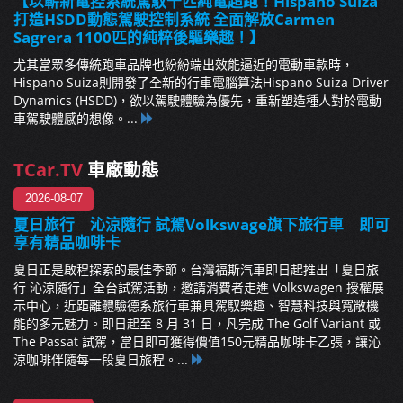
【以嶄新電控系統駕馭千匹純電超跑！Hispano Suiza
打造HSDD動態駕駛控制系統 全面解放Carmen
Sagrera 1100匹的純粹後驅樂趣！】
尤其當眾多傳統跑車品牌也紛紛端出效能逼近的電動車款時，
Hispano Suiza則開發了全新的行車電腦算法Hispano Suiza Driver
Dynamics (HSDD)，欲以駕駛體驗為優先，重新塑造種人對於電動
車駕駛體感的想像。...
TCar.TV
車廠動態
2026-08-07
夏日旅行 沁涼隨行 試駕Volkswage旗下旅行車 即可
享有精品咖啡卡
夏日正是啟程探索的最佳季節。台灣福斯汽車即日起推出「夏日旅
行 沁涼隨行」全台試駕活動，邀請消費者走進 Volkswagen 授權展
示中心，近距離體驗德系旅行車兼具駕馭樂趣、智慧科技與寬敞機
能的多元魅力。即日起至 8 月 31 日，凡完成 The Golf Variant 或
The Passat 試駕，當日即可獲得價值150元精品咖啡卡乙張，讓沁
涼咖啡伴隨每一段夏日旅程。...