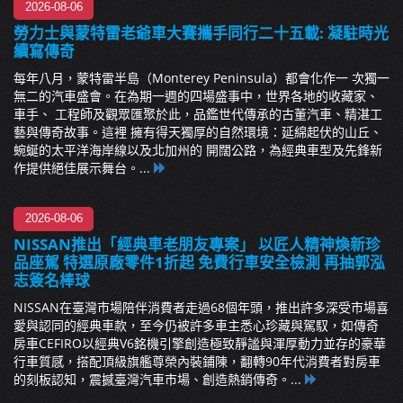
2026-08-06
勞力士與蒙特雷老爺車大賽攜手同行二十五載: 凝駐時光
續寫傳奇
每年八月，蒙特雷半島（Monterey Peninsula）都會化作一 次獨一
無二的汽車盛會。在為期一週的四場盛事中，世界各地的收藏家、
車手、 工程師及觀眾匯聚於此，品鑑世代傳承的古董汽車、精湛工
藝與傳奇故事。這裡 擁有得天獨厚的自然環境：延綿起伏的山丘、
蜿蜒的太平洋海岸線以及北加州的 開闊公路，為經典車型及先鋒新
作提供絕佳展示舞台。...
2026-08-06
NISSAN推出「經典車老朋友專案」 以匠人精神煥新珍
品座駕 特選原廠零件1折起 免費行車安全檢測 再抽郭泓
志簽名棒球
NISSAN在臺灣市場陪伴消費者走過68個年頭，推出許多深受市場喜
愛與認同的經典車款，至今仍被許多車主悉心珍藏與駕馭，如傳奇
房車CEFIRO以經典V6銘機引擎創造極致靜謐與渾厚動力並存的豪華
行車質感，搭配頂級旗艦尊榮內裝鋪陳，翻轉90年代消費者對房車
的刻板認知，震撼臺灣汽車市場、創造熱銷傳奇。...