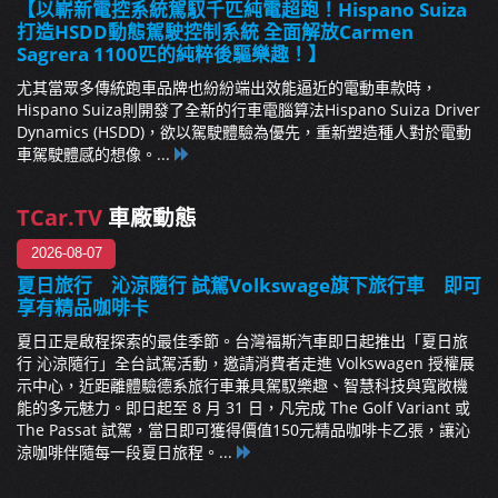
【以嶄新電控系統駕馭千匹純電超跑！Hispano Suiza
打造HSDD動態駕駛控制系統 全面解放Carmen
Sagrera 1100匹的純粹後驅樂趣！】
尤其當眾多傳統跑車品牌也紛紛端出效能逼近的電動車款時，
Hispano Suiza則開發了全新的行車電腦算法Hispano Suiza Driver
Dynamics (HSDD)，欲以駕駛體驗為優先，重新塑造種人對於電動
車駕駛體感的想像。...
TCar.TV
車廠動態
2026-08-07
夏日旅行 沁涼隨行 試駕Volkswage旗下旅行車 即可
享有精品咖啡卡
夏日正是啟程探索的最佳季節。台灣福斯汽車即日起推出「夏日旅
行 沁涼隨行」全台試駕活動，邀請消費者走進 Volkswagen 授權展
示中心，近距離體驗德系旅行車兼具駕馭樂趣、智慧科技與寬敞機
能的多元魅力。即日起至 8 月 31 日，凡完成 The Golf Variant 或
The Passat 試駕，當日即可獲得價值150元精品咖啡卡乙張，讓沁
涼咖啡伴隨每一段夏日旅程。...