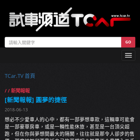
GO
Toggl
navig
TCar.TV 首頁
/ / 新聞報報
[新聞報報] 圓夢的捷徑
2018-06-13
想必不少愛車人的心中，都有一部夢想車款，這輛車可能會
是一部豪華房車，或是一輛性能休旅，甚至是一台頂尖超
跑，但在你與夢想間最大的隔閡，往往就是那令人卻步的售