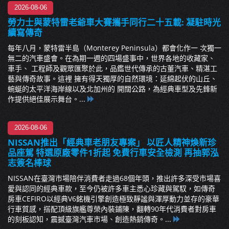
2026-08-06
勞力士與蒙特雷老爺車大賽攜手同行二十五載: 凝駐時光
續寫傳奇
每年八月，蒙特雷半島（Monterey Peninsula）都會化作一 次獨一
無二的汽車盛會。在為期一週的四場盛事中，世界各地的收藏家、
車手、 工程師及觀眾匯聚於此，品鑑世代傳承的古董汽車、精湛工
藝與傳奇故事。這裡 擁有得天獨厚的自然環境：延綿起伏的山丘、
蜿蜒的太平洋海岸線以及北加州的 開闊公路，為經典車型及先鋒新
作提供絕佳展示舞台。...
2026-08-06
NISSAN推出「經典車老朋友專案」 以匠人精神煥新珍
品座駕 特選原廠零件1折起 免費行車安全檢測 再抽郭泓
志簽名棒球
NISSAN在臺灣市場陪伴消費者走過68個年頭，推出許多深受市場喜
愛與認同的經典車款，至今仍被許多車主悉心珍藏與駕馭，如傳奇
房車CEFIRO以經典V6銘機引擎創造極致靜謐與渾厚動力並存的豪華
行車質感，搭配頂級旗艦尊榮內裝鋪陳，翻轉90年代消費者對房車
的刻板認知，震撼臺灣汽車市場、創造熱銷傳奇。...