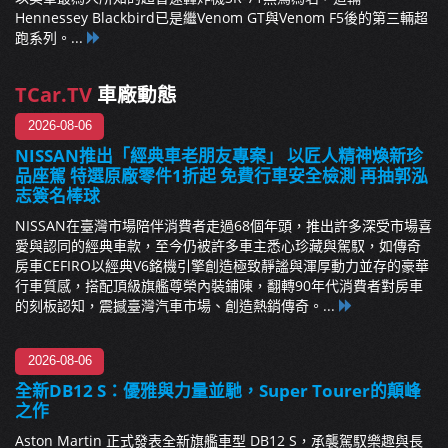
Hennessey Blackbird已是繼Venom GT與Venom F5後的第三輛超
跑系列。...
TCar.TV
車廠動態
2026-08-06
NISSAN推出「經典車老朋友專案」 以匠人精神煥新珍
品座駕 特選原廠零件1折起 免費行車安全檢測 再抽郭泓
志簽名棒球
NISSAN在臺灣市場陪伴消費者走過68個年頭，推出許多深受市場喜
愛與認同的經典車款，至今仍被許多車主悉心珍藏與駕馭，如傳奇
房車CEFIRO以經典V6銘機引擎創造極致靜謐與渾厚動力並存的豪華
行車質感，搭配頂級旗艦尊榮內裝鋪陳，翻轉90年代消費者對房車
的刻板認知，震撼臺灣汽車市場、創造熱銷傳奇。...
2026-08-06
全新DB12 S：優雅與力量並馳，Super Tourer的顛峰
之作
Aston Martin 正式發表全新旗艦車型 DB12 S，承襲駕馭樂趣與長