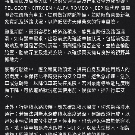
強風豪雨及局部大雨，恐對交通道路及行車安全造成影響。
PEUGEOT、CITROËN、ALFA ROMEO、JEEP 總代理 寶嘉
聯合提醒所有車主，提前做好防颱準備，並隨時留意最新氣
象資訊及道路狀況，以降低惡劣天候帶來的行車風險。
颱風期間，豪雨容易造成道路積水、能見度降低及路面濕
滑，如有駕車需求，出發前應先確認車輛狀況，包括前擋風
玻璃及車窗是否保持清潔、雨刷運作是否正常，並檢查輪胎
胎壓、胎紋深度及燈光系統，以確保雨天擁有良好的視野與
抓地力。
豪雨行駛途中，應全程開啟頭燈，提高自身及其他用路人的
辨識度，並保持比平時更長的安全車距，避免急加速、急煞
車或急轉彎，以降低車輛失控風險。若因豪雨導致能見度明
顯下降，可依道路狀況適當使用前、後霧燈，提升行車安
全。
此外，行經積水路段時，應先確認積水深度，切勿勉強涉水
通行；若無法判斷水深或積水高度過深，建議改道行駛，以
避免車輛受損或發生拋錨。停車時，也應避免停放於低窪地
區、地下停車場易淹水區域、河川旁，以及大型樹木、招牌
或施工圍籬附近，以降低強風及淹水造成的風險。