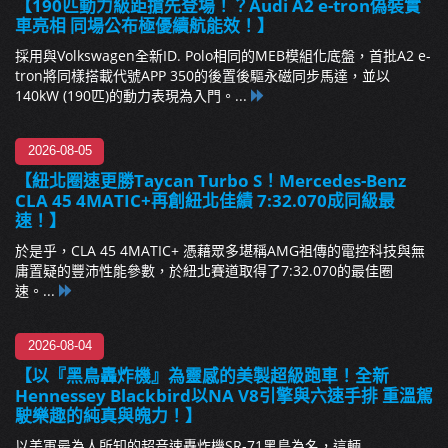
【190匹動力級距搶先登場！？Audi A2 e-tron偽裝實
車亮相 同場公布極優續航能效！】
採用與Volkswagen全新ID. Polo相同的MEB模組化底盤，首批A2 e-
tron將同樣搭載代號APP 350的後置後驅永磁同步馬達，並以
140kW (190匹)的動力表現為入門。...
2026-08-05
【紐北圈速更勝Taycan Turbo S！Mercedes-Benz
CLA 45 4MATIC+再創紐北佳績 7:32.070成同級最
速！】
於是乎，CLA 45 4MATIC+ 憑藉眾多堪稱AMG祖傳的電控科技與無
庸置疑的豐沛性能參數，於紐北賽道取得了7:32.070的最佳圈
速。...
2026-08-04
【以『黑鳥轟炸機』為靈感的美製超級跑車！全新
Hennessey Blackbird以NA V8引擎與六速手排 重溫駕
駛樂趣的純真與魄力！】
以美軍最為人所知的超音速轟炸機SR-71黑鳥為名，這輛