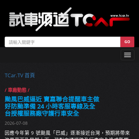
GO
Toggl
navig
TCar.TV 首頁
/ 車廠動態 /
颱風巴威逼近 寶嘉聯合提醒車主做
好防颱準備 24 小時客服專線及全
台授權服務廠守護行車安全
2026-07-08
因應今年第 9 號颱風「巴威」逐漸接近台灣，預期將帶來