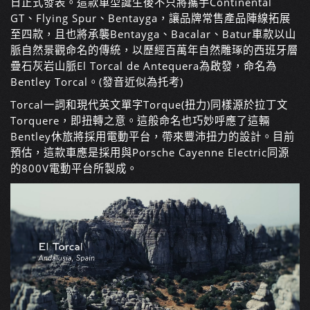
日正式發表。這款車型誕生後不只將攜手Continental
GT、Flying Spur、Bentayga，讓品牌常售產品陣線拓展
至四款，且也將承襲Bentayga、Bacalar、Batur車款以山
脈自然景觀命名的傳統，以歷經百萬年自然雕琢的西班牙層
疊石灰岩山脈El Torcal de Antequera為啟發，命名為
Bentley Torcal。(發音近似為托考)
Torcal一詞和現代英文單字Torque(扭力)同樣源於拉丁文
Torquere，即扭轉之意。這般命名也巧妙呼應了這輛
Bentley休旅將採用電動平台，帶來豐沛扭力的設計。目前
預估，這款車應是採用與Porsche Cayenne Electric同源
的800V電動平台所製成。