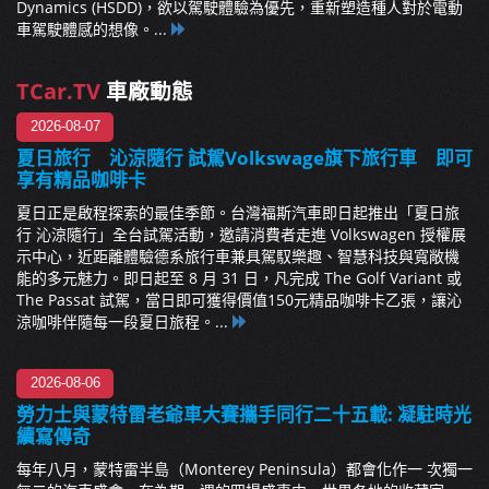
Dynamics (HSDD)，欲以駕駛體驗為優先，重新塑造種人對於電動
車駕駛體感的想像。...
TCar.TV
車廠動態
2026-08-07
夏日旅行 沁涼隨行 試駕Volkswage旗下旅行車 即可
享有精品咖啡卡
夏日正是啟程探索的最佳季節。台灣福斯汽車即日起推出「夏日旅
行 沁涼隨行」全台試駕活動，邀請消費者走進 Volkswagen 授權展
示中心，近距離體驗德系旅行車兼具駕馭樂趣、智慧科技與寬敞機
能的多元魅力。即日起至 8 月 31 日，凡完成 The Golf Variant 或
The Passat 試駕，當日即可獲得價值150元精品咖啡卡乙張，讓沁
涼咖啡伴隨每一段夏日旅程。...
2026-08-06
勞力士與蒙特雷老爺車大賽攜手同行二十五載: 凝駐時光
續寫傳奇
每年八月，蒙特雷半島（Monterey Peninsula）都會化作一 次獨一