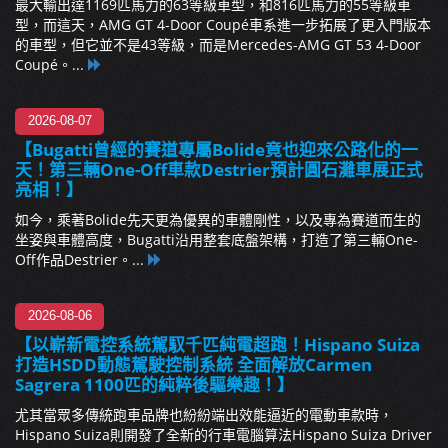
最大輸出達1169匹馬力的63等級車型，和816匹馬力的55等級車
型，而這天，AMG GT 4-Door Coupé車系進一步拓展了更入門版本
的車型，但它並不是43等級，而是Mercedes-AMG GT 53 4-Door
Coupé。...
2026-08-07
【Bugatti曾經的賽道專屬Bolide竟也迎來公路化的一
天！第三輛One-Off車款Destrier預計圓石灘車展正式
亮相！】
如今，乘著Bolide先天更為優異的車體剛性，以及專為賽道而生的
坐姿與車體高度，Bugatti沿用整套底盤架構，打造了第三輛One-
Off作品Destrier。...
2026-08-06
【以嶄新電控系統駕馭千匹純電超跑！Hispano Suiza
打造HSDD動態駕駛控制系統 全面解放Carmen
Sagrera 1100匹的純粹後驅樂趣！】
尤其當眾多傳統跑車品牌也紛紛端出效能逼近的電動車款時，
Hispano Suiza則開發了全新的行車電腦算法Hispano Suiza Driver