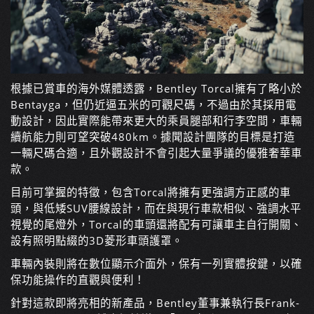
根據已賞車的海外媒體透露，Bentley Torcal擁有了略小於
Bentayga，但仍近逼五米的可觀尺碼，不過由於其採用電
動設計，因此實際能帶來更大的乘員腿部和行李空間，車輛
續航能力則可望突破480km。據聞設計團隊的目標是打造
一輛尺碼合適，且外觀設計不會引起大量爭議的優雅奢華車
款。
目前可掌握的特徵，包含Torcal將擁有更強調方正感的車
頭，與低矮SUV腰線設計，而在與現行車款相似、強調水平
視覺的尾燈外，Torcal的車頭還將配有可讓車主自行開關、
設有照明點綴的3D菱形車頭護罩。
車輛內裝則將在數位顯示介面外，保有一列實體按鍵，以確
保功能操作的直觀與便利！
針對這款即將亮相的新產品，Bentley董事兼執行長Frank-