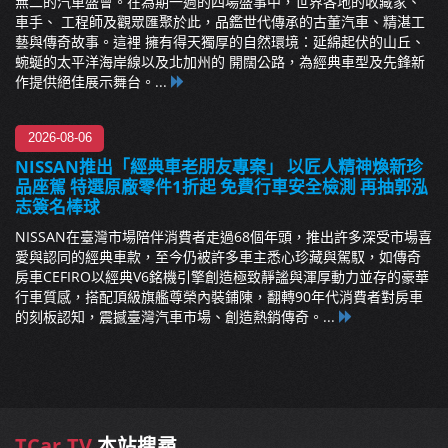
無二的汽車盛會。在為期一週的四場盛事中，世界各地的收藏家、
車手、 工程師及觀眾匯聚於此，品鑑世代傳承的古董汽車、精湛工
藝與傳奇故事。這裡 擁有得天獨厚的自然環境：延綿起伏的山丘、
蜿蜒的太平洋海岸線以及北加州的 開闊公路，為經典車型及先鋒新
作提供絕佳展示舞台。...
2026-08-06
NISSAN推出「經典車老朋友專案」 以匠人精神煥新珍
品座駕 特選原廠零件1折起 免費行車安全檢測 再抽郭泓
志簽名棒球
NISSAN在臺灣市場陪伴消費者走過68個年頭，推出許多深受市場喜
愛與認同的經典車款，至今仍被許多車主悉心珍藏與駕馭，如傳奇
房車CEFIRO以經典V6銘機引擎創造極致靜謐與渾厚動力並存的豪華
行車質感，搭配頂級旗艦尊榮內裝鋪陳，翻轉90年代消費者對房車
的刻板認知，震撼臺灣汽車市場、創造熱銷傳奇。...
TCar.TV
本站搜尋