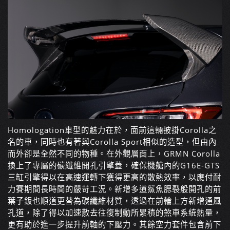
Homologation車型的魅力在於，面前這輛披掛Corolla之
名的車，同時也有著與Corolla Sport相似的造型，但由內
而外卻是全然不同的物種。在外觀層面上，GRMN Corolla
換上了專屬的碳纖維開孔引擎蓋，確保機艙內的G16E-GTS
三缸引擎得以在高速運轉下獲得更高的散熱效率，以應付耐
力賽期間長時間的嚴苛工況。新增多道鯊魚腮裂般開孔的前
葉子鈑也順道更替為碳纖維材質，透過在前輪上方新增通風
孔道，除了得以加速散去往復制動所累積的煞車系統熱量，
更有助於進一步提升前軸的下壓力。其餘空力套件包含前下