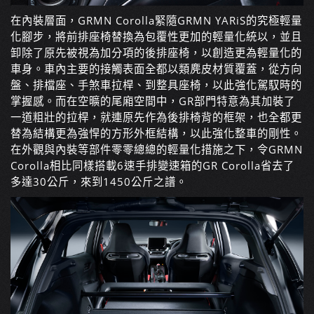
在內裝層面，GRMN Corolla緊隨GRMN YARiS的究極輕量
化腳步，將前排座椅替換為包覆性更加的輕量化統以，並且
卸除了原先被視為加分項的後排座椅，以創造更為輕量化的
車身。車內主要的接觸表面全都以類麂皮材質覆蓋，從方向
盤、排檔座、手煞車拉桿、到整具座椅，以此強化駕馭時的
掌握感。而在空曠的尾廂空間中，GR部門特意為其加裝了
一道粗壯的拉桿，就連原先作為後排椅背的框架，也全都更
替為結構更為強悍的方形外框結構，以此強化整車的剛性。
在外觀與內裝等部件零零總總的輕量化措施之下，令GRMN
Corolla相比同樣搭載6速手排變速箱的GR Corolla省去了
多達30公斤，來到1450公斤之譜。