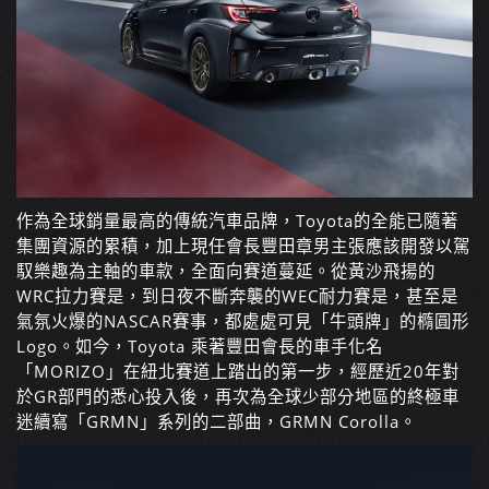
作為全球銷量最高的傳統汽車品牌，Toyota的全能已隨著
集團資源的累積，加上現任會長豐田章男主張應該開發以駕
馭樂趣為主軸的車款，全面向賽道蔓延。從黃沙飛揚的
WRC拉力賽是，到日夜不斷奔襲的WEC耐力賽是，甚至是
氣氛火爆的NASCAR賽事，都處處可見「牛頭牌」的橢圓形
Logo。如今，Toyota 乘著豐田會長的車手化名
「MORIZO」在紐北賽道上踏出的第一步，經歷近20年對
於GR部門的悉心投入後，再次為全球少部分地區的終極車
迷續寫「GRMN」系列的二部曲，GRMN Corolla。