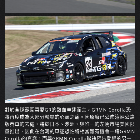
對於全球範圍喜愛GR的熱血車迷而言，GRMN Corolla恐
將再度成為大部分粉絲的心頭之痛。因原廠已公佈這輛公路
版賽車的去處，將於日本、澳洲，與唯一的左駕市場美國限
量推出，因此在台灣的車迷恐怕將相當難有機會一睹GRMN
Corolla的真容。而與GRMN Corolla聯袂預告登場的另一