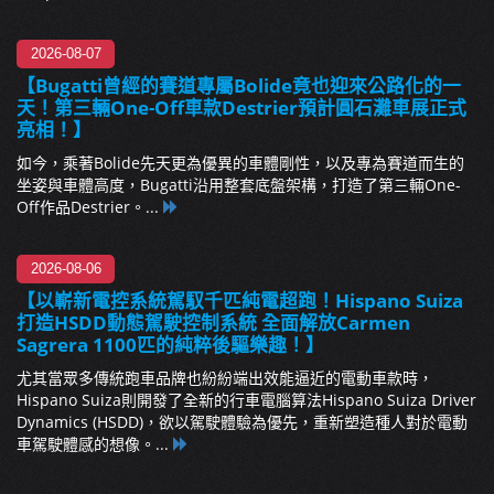
2026-08-07
【Bugatti曾經的賽道專屬Bolide竟也迎來公路化的一
天！第三輛One-Off車款Destrier預計圓石灘車展正式
亮相！】
如今，乘著Bolide先天更為優異的車體剛性，以及專為賽道而生的
坐姿與車體高度，Bugatti沿用整套底盤架構，打造了第三輛One-
Off作品Destrier。...
2026-08-06
【以嶄新電控系統駕馭千匹純電超跑！Hispano Suiza
打造HSDD動態駕駛控制系統 全面解放Carmen
Sagrera 1100匹的純粹後驅樂趣！】
尤其當眾多傳統跑車品牌也紛紛端出效能逼近的電動車款時，
Hispano Suiza則開發了全新的行車電腦算法Hispano Suiza Driver
Dynamics (HSDD)，欲以駕駛體驗為優先，重新塑造種人對於電動
車駕駛體感的想像。...