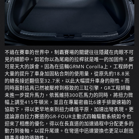
不過在賽車的世界中，制霸賽場的關鍵往往隱藏在肉眼不可
見的細節中。如若你以為尾廂的拉桿就是唯一的加固件，那
可是天大的誤會。因為在這輛GRMN Corolla上，工程師們
大量的提升了車身加固粘合劑的使用量，從原先約18.8米
的總長接近翻倍至32.7米，以此大幅提升車身的剛性。而
同時面對這具已然被壓榨到極致的三缸引擎，GR工程師雖
未進一步提升馬力，依舊維持300匹馬力的同時，將扭力微
幅上調至415牛頓米，並且在專屬密齒比6速手排變速箱的
協助下，得以更早地來到扭力峰值平原，加速出彎表現。更
遑論源自拉力賽道的GR-FOUR主動式四輪驅動系統如今也
迎來了相應的優化，得以在長直道的加速過程中分配更多的
動力到後軸，以提升尾速。在彎道中迅速變換也更足以創造
精準走線的循跡性。