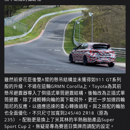
雖然前麥花臣後雙A臂的懸吊結構並未獲得如911 GT系列
般的升級，不過在這輛GRMN Corolla上，Toyota為其前
懸吊避震器導入了倒插式單筒避震結構，後軸改為正插式單
筒避震，除了減輕轉向輪的簧下載荷外，更近一步加速四輪
阻尼的反應，以適應迅速的重心轉換過程。與之搭配的輪胎
也全面優化，不只尺寸加寬到245/40 ZR18（原為
235），配胎更是換上了米其林的半熱融胎產品Super
Sport Cup 2，無疑是專為賽道日獎牌而調配的設定。