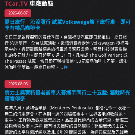
TCar.TV
車廠動態
2026-08-07
夏日旅行 沁涼隨行 試駕Volkswage旗下旅行車 即可
享有精品咖啡卡
夏日正是啟程探索的最佳季節。台灣福斯汽車即日起推出「夏日旅
行 沁涼隨行」全台試駕活動，邀請消費者走進 Volkswagen 授權展
示中心，近距離體驗德系旅行車兼具駕馭樂趣、智慧科技與寬敞機
能的多元魅力。即日起至 8 月 31 日，凡完成 The Golf Variant 或
The Passat 試駕，當日即可獲得價值150元精品咖啡卡乙張，讓沁
涼咖啡伴隨每一段夏日旅程。...
2026-08-06
勞力士與蒙特雷老爺車大賽攜手同行二十五載: 凝駐時光
續寫傳奇
每年八月，蒙特雷半島（Monterey Peninsula）都會化作一 次獨一
無二的汽車盛會。在為期一週的四場盛事中，世界各地的收藏家、
車手、 工程師及觀眾匯聚於此，品鑑世代傳承的古董汽車、精湛工
藝與傳奇故事。這裡 擁有得天獨厚的自然環境：延綿起伏的山丘、
蜿蜒的太平洋海岸線以及北加州的 開闊公路，為經典車型及先鋒新