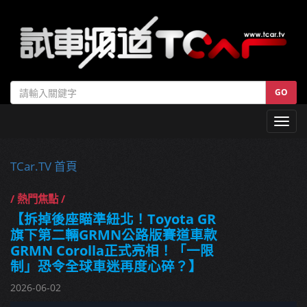
GO
Toggl
navig
TCar.TV 首頁
/ 熱門焦點 /
【拆掉後座瞄準紐北！Toyota GR
旗下第二輛GRMN公路版賽道車款
GRMN Corolla正式亮相！「一限
制」恐令全球車迷再度心碎？】
2026-06-02