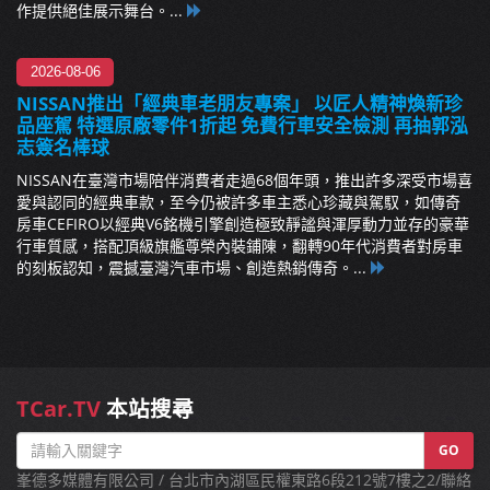
作提供絕佳展示舞台。...
2026-08-06
NISSAN推出「經典車老朋友專案」 以匠人精神煥新珍
品座駕 特選原廠零件1折起 免費行車安全檢測 再抽郭泓
志簽名棒球
NISSAN在臺灣市場陪伴消費者走過68個年頭，推出許多深受市場喜
愛與認同的經典車款，至今仍被許多車主悉心珍藏與駕馭，如傳奇
房車CEFIRO以經典V6銘機引擎創造極致靜謐與渾厚動力並存的豪華
行車質感，搭配頂級旗艦尊榮內裝鋪陳，翻轉90年代消費者對房車
的刻板認知，震撼臺灣汽車市場、創造熱銷傳奇。...
TCar.TV
本站搜尋
GO
峯德多媒體有限公司 / 台北市內湖區民權東路6段212號7樓之2/聯絡