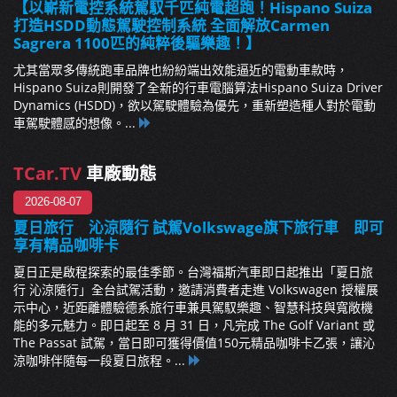
【以嶄新電控系統駕馭千匹純電超跑！Hispano Suiza
打造HSDD動態駕駛控制系統 全面解放Carmen
Sagrera 1100匹的純粹後驅樂趣！】
尤其當眾多傳統跑車品牌也紛紛端出效能逼近的電動車款時，
Hispano Suiza則開發了全新的行車電腦算法Hispano Suiza Driver
Dynamics (HSDD)，欲以駕駛體驗為優先，重新塑造種人對於電動
車駕駛體感的想像。...
TCar.TV
車廠動態
2026-08-07
夏日旅行 沁涼隨行 試駕Volkswage旗下旅行車 即可
享有精品咖啡卡
夏日正是啟程探索的最佳季節。台灣福斯汽車即日起推出「夏日旅
行 沁涼隨行」全台試駕活動，邀請消費者走進 Volkswagen 授權展
示中心，近距離體驗德系旅行車兼具駕馭樂趣、智慧科技與寬敞機
能的多元魅力。即日起至 8 月 31 日，凡完成 The Golf Variant 或
The Passat 試駕，當日即可獲得價值150元精品咖啡卡乙張，讓沁
涼咖啡伴隨每一段夏日旅程。...