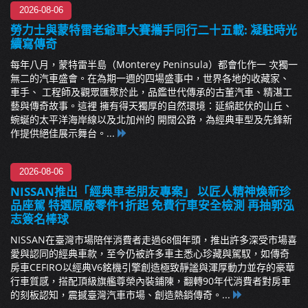
2026-08-06
勞力士與蒙特雷老爺車大賽攜手同行二十五載: 凝駐時光
續寫傳奇
每年八月，蒙特雷半島（Monterey Peninsula）都會化作一 次獨一
無二的汽車盛會。在為期一週的四場盛事中，世界各地的收藏家、
車手、 工程師及觀眾匯聚於此，品鑑世代傳承的古董汽車、精湛工
藝與傳奇故事。這裡 擁有得天獨厚的自然環境：延綿起伏的山丘、
蜿蜒的太平洋海岸線以及北加州的 開闊公路，為經典車型及先鋒新
作提供絕佳展示舞台。...
2026-08-06
NISSAN推出「經典車老朋友專案」 以匠人精神煥新珍
品座駕 特選原廠零件1折起 免費行車安全檢測 再抽郭泓
志簽名棒球
NISSAN在臺灣市場陪伴消費者走過68個年頭，推出許多深受市場喜
愛與認同的經典車款，至今仍被許多車主悉心珍藏與駕馭，如傳奇
房車CEFIRO以經典V6銘機引擎創造極致靜謐與渾厚動力並存的豪華
行車質感，搭配頂級旗艦尊榮內裝鋪陳，翻轉90年代消費者對房車
的刻板認知，震撼臺灣汽車市場、創造熱銷傳奇。...