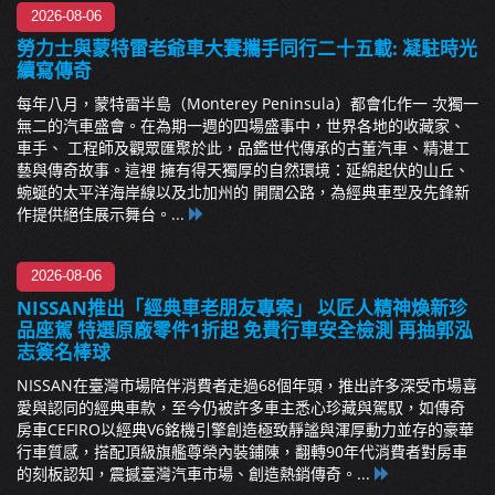
2026-08-06
勞力士與蒙特雷老爺車大賽攜手同行二十五載: 凝駐時光
續寫傳奇
每年八月，蒙特雷半島（Monterey Peninsula）都會化作一 次獨一
無二的汽車盛會。在為期一週的四場盛事中，世界各地的收藏家、
車手、 工程師及觀眾匯聚於此，品鑑世代傳承的古董汽車、精湛工
藝與傳奇故事。這裡 擁有得天獨厚的自然環境：延綿起伏的山丘、
蜿蜒的太平洋海岸線以及北加州的 開闊公路，為經典車型及先鋒新
作提供絕佳展示舞台。...
2026-08-06
NISSAN推出「經典車老朋友專案」 以匠人精神煥新珍
品座駕 特選原廠零件1折起 免費行車安全檢測 再抽郭泓
志簽名棒球
NISSAN在臺灣市場陪伴消費者走過68個年頭，推出許多深受市場喜
愛與認同的經典車款，至今仍被許多車主悉心珍藏與駕馭，如傳奇
房車CEFIRO以經典V6銘機引擎創造極致靜謐與渾厚動力並存的豪華
行車質感，搭配頂級旗艦尊榮內裝鋪陳，翻轉90年代消費者對房車
的刻板認知，震撼臺灣汽車市場、創造熱銷傳奇。...