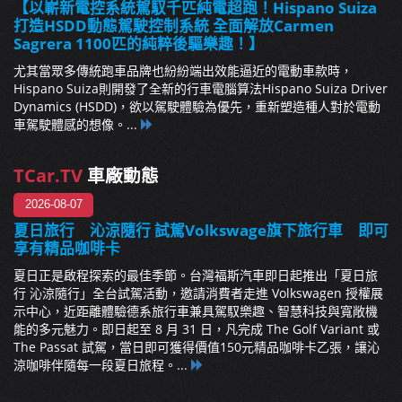
【以嶄新電控系統駕馭千匹純電超跑！Hispano Suiza
打造HSDD動態駕駛控制系統 全面解放Carmen
Sagrera 1100匹的純粹後驅樂趣！】
尤其當眾多傳統跑車品牌也紛紛端出效能逼近的電動車款時，
Hispano Suiza則開發了全新的行車電腦算法Hispano Suiza Driver
Dynamics (HSDD)，欲以駕駛體驗為優先，重新塑造種人對於電動
車駕駛體感的想像。...
TCar.TV
車廠動態
2026-08-07
夏日旅行 沁涼隨行 試駕Volkswage旗下旅行車 即可
享有精品咖啡卡
夏日正是啟程探索的最佳季節。台灣福斯汽車即日起推出「夏日旅
行 沁涼隨行」全台試駕活動，邀請消費者走進 Volkswagen 授權展
示中心，近距離體驗德系旅行車兼具駕馭樂趣、智慧科技與寬敞機
能的多元魅力。即日起至 8 月 31 日，凡完成 The Golf Variant 或
The Passat 試駕，當日即可獲得價值150元精品咖啡卡乙張，讓沁
涼咖啡伴隨每一段夏日旅程。...