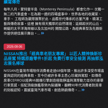
續寫傳奇
每年八月，蒙特雷半島（Monterey Peninsula）都會化作一 次獨一
無二的汽車盛會。在為期一週的四場盛事中，世界各地的收藏家、
車手、 工程師及觀眾匯聚於此，品鑑世代傳承的古董汽車、精湛工
藝與傳奇故事。這裡 擁有得天獨厚的自然環境：延綿起伏的山丘、
蜿蜒的太平洋海岸線以及北加州的 開闊公路，為經典車型及先鋒新
作提供絕佳展示舞台。...
2026-08-06
NISSAN推出「經典車老朋友專案」 以匠人精神煥新珍
品座駕 特選原廠零件1折起 免費行車安全檢測 再抽郭泓
志簽名棒球
NISSAN在臺灣市場陪伴消費者走過68個年頭，推出許多深受市場喜
愛與認同的經典車款，至今仍被許多車主悉心珍藏與駕馭，如傳奇
房車CEFIRO以經典V6銘機引擎創造極致靜謐與渾厚動力並存的豪華
行車質感，搭配頂級旗艦尊榮內裝鋪陳，翻轉90年代消費者對房車
的刻板認知，震撼臺灣汽車市場、創造熱銷傳奇。...