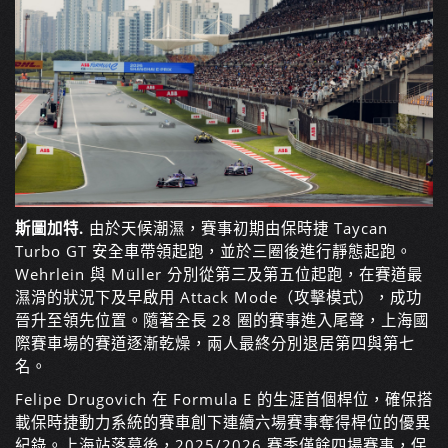
斯圖加特.
由於天候潮濕，賽事初期由保時捷 Taycan
Turbo GT 安全車帶領起跑，並於三圈後進行靜態起跑。
Wehrlein 與 Müller 分別從第三及第五位起跑，在賽道最
濕滑的狀況下及早啟用 Attack Mode（攻擊模式），成功
晉升至領先位置。隨著全長 28 圈的賽事進入尾聲，上海國
際賽車場的賽道逐漸乾燥，兩人最終分別退居第四與第七
名。
Felipe Drugovich 在 Formula E 的生涯首個桿位，確保搭
載保時捷動力系統的賽車創下連續六場賽事奪得桿位的優異
紀錄。上海站落幕後，2025/2026 賽季僅餘四場賽事，保