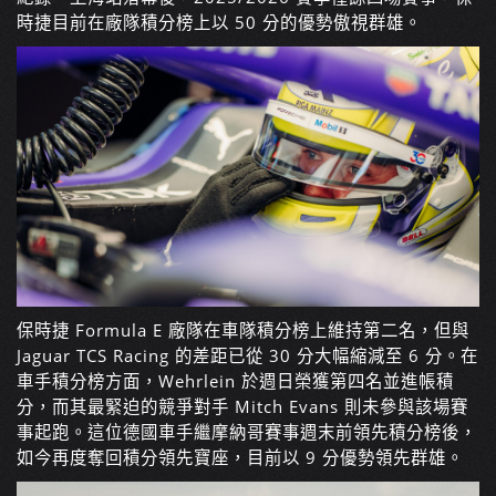
時捷目前在廠隊積分榜上以 50 分的優勢傲視群雄。
保時捷 Formula E 廠隊在車隊積分榜上維持第二名，但與
Jaguar TCS Racing 的差距已從 30 分大幅縮減至 6 分。在
車手積分榜方面，Wehrlein 於週日榮獲第四名並進帳積
分，而其最緊迫的競爭對手 Mitch Evans 則未參與該場賽
事起跑。這位德國車手繼摩納哥賽事週末前領先積分榜後，
如今再度奪回積分領先寶座，目前以 9 分優勢領先群雄。