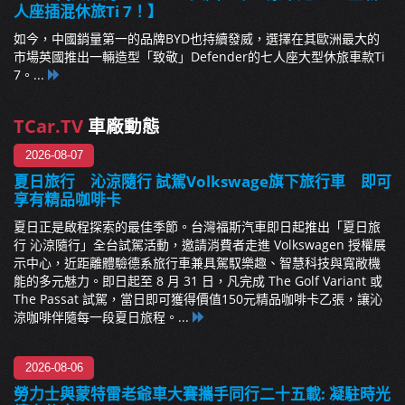
人座插混休旅Ti 7！】
如今，中國銷量第一的品牌BYD也持續發威，選擇在其歐洲最大的
市場英國推出一輛造型「致敬」Defender的七人座大型休旅車款Ti
7。...
TCar.TV
車廠動態
2026-08-07
夏日旅行 沁涼隨行 試駕Volkswage旗下旅行車 即可
享有精品咖啡卡
夏日正是啟程探索的最佳季節。台灣福斯汽車即日起推出「夏日旅
行 沁涼隨行」全台試駕活動，邀請消費者走進 Volkswagen 授權展
示中心，近距離體驗德系旅行車兼具駕馭樂趣、智慧科技與寬敞機
能的多元魅力。即日起至 8 月 31 日，凡完成 The Golf Variant 或
The Passat 試駕，當日即可獲得價值150元精品咖啡卡乙張，讓沁
涼咖啡伴隨每一段夏日旅程。...
2026-08-06
勞力士與蒙特雷老爺車大賽攜手同行二十五載: 凝駐時光