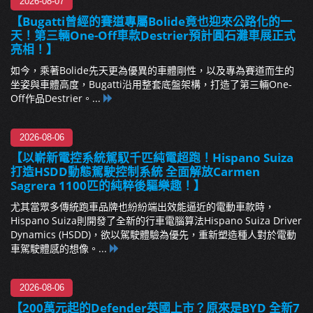
2026-08-07
【Bugatti曾經的賽道專屬Bolide竟也迎來公路化的一
天！第三輛One-Off車款Destrier預計圓石灘車展正式
亮相！】
如今，乘著Bolide先天更為優異的車體剛性，以及專為賽道而生的
坐姿與車體高度，Bugatti沿用整套底盤架構，打造了第三輛One-
Off作品Destrier。...
2026-08-06
【以嶄新電控系統駕馭千匹純電超跑！Hispano Suiza
打造HSDD動態駕駛控制系統 全面解放Carmen
Sagrera 1100匹的純粹後驅樂趣！】
尤其當眾多傳統跑車品牌也紛紛端出效能逼近的電動車款時，
Hispano Suiza則開發了全新的行車電腦算法Hispano Suiza Driver
Dynamics (HSDD)，欲以駕駛體驗為優先，重新塑造種人對於電動
車駕駛體感的想像。...
2026-08-06
【200萬元起的Defender英國上市？原來是BYD 全新7