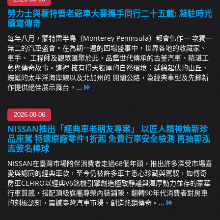
勞力士與蒙特雷老爺車大賽攜手同行二十五載: 凝駐時光
續寫傳奇
每年八月，蒙特雷半島（Monterey Peninsula）都會化作一 次獨一
無二的汽車盛會。在為期一週的四場盛事中，世界各地的收藏家、
車手、 工程師及觀眾匯聚於此，品鑑世代傳承的古董汽車、精湛工
藝與傳奇故事。這裡 擁有得天獨厚的自然環境：延綿起伏的山丘、
蜿蜒的太平洋海岸線以及北加州的 開闊公路，為經典車型及先鋒新
作提供絕佳展示舞台。...
2026-08-06
NISSAN推出「經典車老朋友專案」 以匠人精神煥新珍
品座駕 特選原廠零件1折起 免費行車安全檢測 再抽郭泓
志簽名棒球
NISSAN在臺灣市場陪伴消費者走過68個年頭，推出許多深受市場喜
愛與認同的經典車款，至今仍被許多車主悉心珍藏與駕馭，如傳奇
房車CEFIRO以經典V6銘機引擎創造極致靜謐與渾厚動力並存的豪華
行車質感，搭配頂級旗艦尊榮內裝鋪陳，翻轉90年代消費者對房車
的刻板認知，震撼臺灣汽車市場、創造熱銷傳奇。...