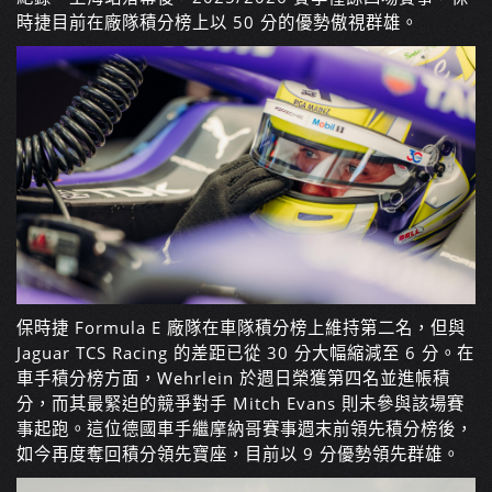
時捷目前在廠隊積分榜上以 50 分的優勢傲視群雄。
保時捷 Formula E 廠隊在車隊積分榜上維持第二名，但與
Jaguar TCS Racing 的差距已從 30 分大幅縮減至 6 分。在
車手積分榜方面，Wehrlein 於週日榮獲第四名並進帳積
分，而其最緊迫的競爭對手 Mitch Evans 則未參與該場賽
事起跑。這位德國車手繼摩納哥賽事週末前領先積分榜後，
如今再度奪回積分領先寶座，目前以 9 分優勢領先群雄。