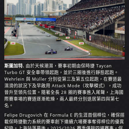
斯圖加特.
由於天候潮濕，賽事初期由保時捷 Taycan
Turbo GT 安全車帶領起跑，並於三圈後進行靜態起跑。
Wehrlein 與 Müller 分別從第三及第五位起跑，在賽道最
濕滑的狀況下及早啟用 Attack Mode（攻擊模式），成功
晉升至領先位置。隨著全長 28 圈的賽事進入尾聲，上海國
際賽車場的賽道逐漸乾燥，兩人最終分別退居第四與第七
名。
Felipe Drugovich 在 Formula E 的生涯首個桿位，確保搭
載保時捷動力系統的賽車創下連續六場賽事奪得桿位的優異
紀錄。上海站落幕後，2025/2026 賽季僅餘四場賽事，保