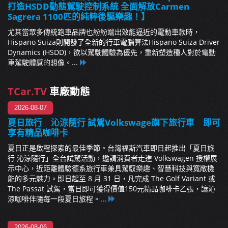
打造HSDD動態駕駛控制系統 全面解放Carmen
Sagrera 1100匹的純粹後驅樂趣！】
尤其當眾多傳統跑車品牌也紛紛端出效能逼近的電動車款時，
Hispano Suiza則開發了全新的行車電腦算法Hispano Suiza Driver
Dynamics (HSDD)，欲以駕駛體驗為優先，重新塑造種人對於電動
車駕駛體感的想像。...
TCar.TV
車廠動態
2026-08-07
夏日旅行 沁涼隨行 試駕Volkswage旗下旅行車 即可
享有精品咖啡卡
夏日正是啟程探索的最佳季節。台灣福斯汽車即日起推出「夏日旅
行 沁涼隨行」全台試駕活動，邀請消費者走進 Volkswagen 授權展
示中心，近距離體驗德系旅行車兼具駕馭樂趣、智慧科技與寬敞機
能的多元魅力。即日起至 8 月 31 日，凡完成 The Golf Variant 或
The Passat 試駕，當日即可獲得價值150元精品咖啡卡乙張，讓沁
涼咖啡伴隨每一段夏日旅程。...
2026-08-06