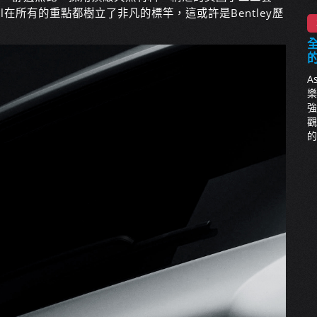
l在所有的重點都樹立了非凡的標竿，這或許是Bentley歷
全
A
樂
強
觀
的