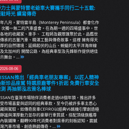
勞力士與蒙特雷老爺車大賽攜手同行二十五載:
凝駐時光 續寫傳奇
年八月，蒙特雷半島（Monterey Peninsula）都會化作
 次獨一無二的汽車盛會。在為期一週的四場盛事中，世
各地的收藏家、車手、 工程師及觀眾匯聚於此，品鑑世
傳承的古董汽車、精湛工藝與傳奇故事。這裡 擁有得天
厚的自然環境：延綿起伏的山丘、蜿蜒的太平洋海岸線
及北加州的 開闊公路，為經典車型及先鋒新作提供絕佳
示舞台。...
2026-08-06
NISSAN推出「經典車老朋友專案」 以匠人精神
煥新珍品座駕 特選原廠零件1折起 免費行車安全
檢測 再抽郭泓志簽名棒球
ISSAN在臺灣市場陪伴消費者走過68個年頭，推出許多
受市場喜愛與認同的經典車款，至今仍被許多車主悉心
藏與駕馭，如傳奇房車CEFIRO以經典V6銘機引擎創造極
靜謐與渾厚動力並存的豪華行車質感，搭配頂級旗艦尊
內裝鋪陳，翻轉90年代消費者對房車的刻板認知，震撼
灣汽車市場、創造熱銷傳奇。...