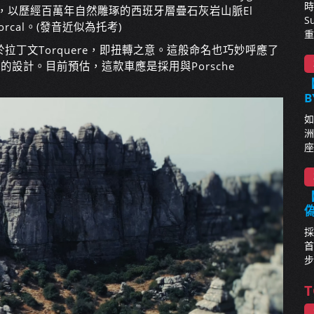
時
的傳統，以歷經百萬年自然雕琢的西班牙層疊石灰岩山脈El
S
 Torcal。(發音近似為托考)
重
樣源於拉丁文Torquere，即扭轉之意。這般命名也巧妙呼應了
力的設計。目前預估，這款車應是採用與Porsche
【
B
如
洲
座
【
採
首
步
T