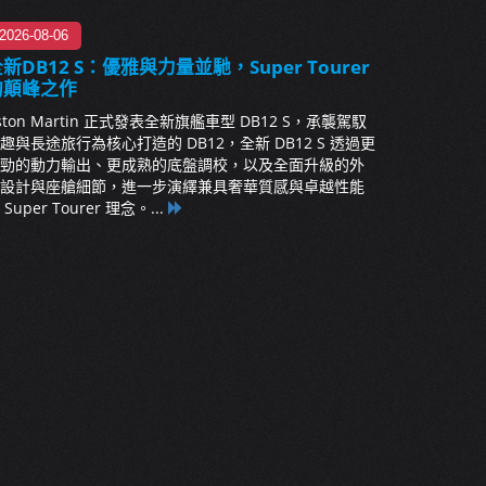
2026-08-06
新DB12 S：優雅與力量並馳，Super Tourer
的顛峰之作
ston Martin 正式發表全新旗艦車型 DB12 S，承襲駕馭
趣與長途旅行為核心打造的 DB12，全新 DB12 S 透過更
勁的動力輸出、更成熟的底盤調校，以及全面升級的外
設計與座艙細節，進一步演繹兼具奢華質感與卓越性能
 Super Tourer 理念。...