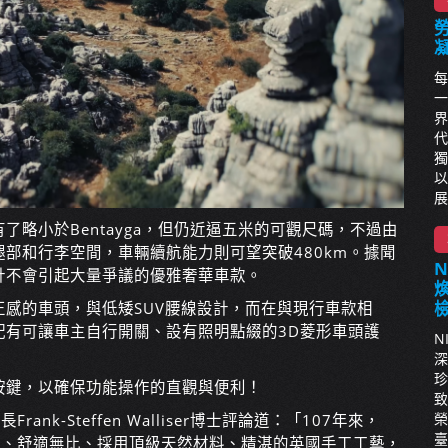
每
一
界
代
獨
以
展
l擁有了略小於Bentayga，但仍近逼五米的可觀尺碼，不過由
部和行李空間，車輛續航能力則可望突破480km。據聞
計不會引起大量爭議的優雅奢華車款。
方正感的車頭，與低矮SUV腰線設計，而在與現行車款相
將配有可讓車主自行開關、設有照明點綴的3D菱形車頭護
N
深
珍
按鍵，以確保功能操作的直觀與便利！
致
榮
nk-Steffen Walliser博士評論道：「107年來，
臺
卓越、舒適無比、採用頂級天然材料、精湛的英國手工工藝，