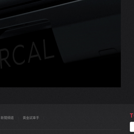
T
新聞頻道
|
黃金試車手
|