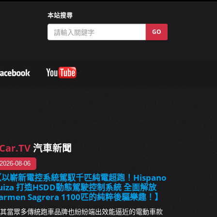
本站搜尋
GO
Car.TV
汽車新聞
2026-08-06
【以嶄新電控系統駕馭千匹純電超跑！Hispano
uiza 打造HSDD動態駕駛控制系統 全面解放
armen Sagrera 1100匹的純粹後驅樂趣！】
其當眾多傳統跑車品牌也紛紛端出效能逼近的電動車款