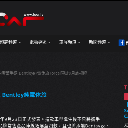
超跑頻道
電動專區
車展頻道
新聞頻道
tric的奢華手足 Bentley純電休旅Torcal預計9月底揭曉
T
手足 Bentley純電休旅
S
C
於今年9月23日正式發表。這款車型誕生後不只將攜手
尤
tayga，讓品牌常售產品陣線拓展至四款，且也將承襲Bentayga、