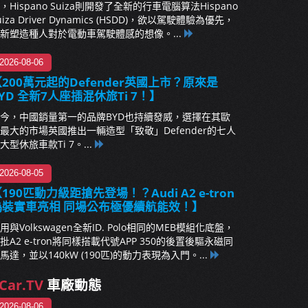
，Hispano Suiza則開發了全新的行車電腦算法Hispano
uiza Driver Dynamics (HSDD)，欲以駕駛體驗為優先，
新塑造種人對於電動車駕駛體感的想像。...
2026-08-06
200萬元起的Defender英國上市？原來是
YD 全新7人座插混休旅Ti 7！】
今，中國銷量第一的品牌BYD也持續發威，選擇在其歐
最大的市場英國推出一輛造型「致敬」Defender的七人
大型休旅車款Ti 7。...
2026-08-05
190匹動力級距搶先登場！？Audi A2 e-tron
偽裝實車亮相 同場公布極優續航能效！】
用與Volkswagen全新ID. Polo相同的MEB模組化底盤，
批A2 e-tron將同樣搭載代號APP 350的後置後驅永磁同
馬達，並以140kW (190匹)的動力表現為入門。...
Car.TV
車廠動態
2026-08-06