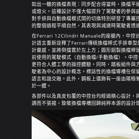
如出一轍的換檔表現：同步配合得當時，換檔平
或熄火。這種設計不僅大幅提升了駕駛者的參與
對手排與自動換檔模式間的切換特別研發了專屬
的整個過程平順自然，其表現與減速時駕駛者透
在Ferrari 12Cilindri Manuale
計語言重新詮釋了Ferrari傳統換檔桿式手排
計靈感，並將倒擋置於左上方；圓形鋁製換檔桿
前使用的駕駛模式（自動換檔/手動換檔）。中
更符合人體工學的操控體驗。同時，踏板組件與
駛者為中心的設計概念。標誌性的換檔導槽在保
語言和諧交融。此外，鋼板上還飾有一座由陽極
於一體。
各部件以及真皮包覆的中控台均經過精心設計，
調而不張揚，致敬換檔導槽回歸純粹本源的設計