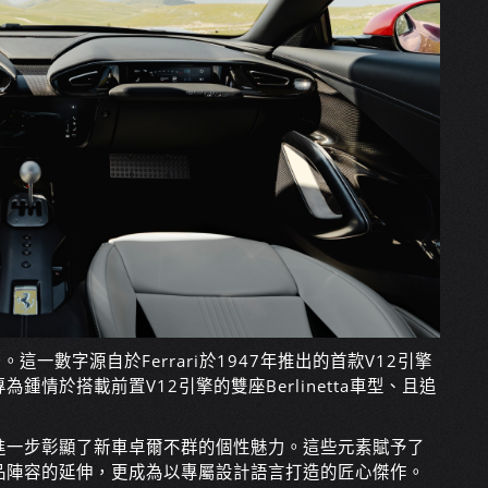
1,499台。這一數字源自於Ferrari於1947年推出的首款V12引擎
情於搭載前置V12引擎的雙座Berlinetta車型、且追
進一步彰顯了新車卓爾不群的個性魅力。這些元素賦予了
品陣容的延伸，更成為以專屬設計語言打造的匠心傑作。