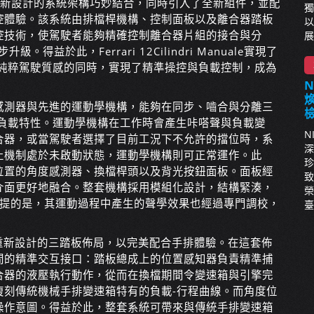
重新設計的系統架構巧妙結合，同時引入了全新組件，並配
獨
控體驗。該系統由排檔桿機構、控制面板以及離合器踏板
以
控技術，使駕駛者能夠精確控制離合器片組的接合與分
展
益於此，Ferrari 12Cilindri Manuale實現了
ri純粹駕駛質感的同時，實現了精準操控與負載控制，成為
感測器與先進的運動學機構，能夠在同步、嚙合與分離三
機械負載特性。運動學機構在工作時會產生咔嗒聲與負載變
N
合器，或當駕駛者選擇了目前工況下不允許的擋位時，系
深
止機制處於未啟動狀態，運動學機構則可正常運作。此
珍
位置的角度感測器、換檔桿頭以及背光按鈕面板。面板經
致
介面更好地融合。整套機構採用模組化設計，結構緊湊，
榮
一提的是，其運動過程中產生的聲學效果也經過專門調校，
臺
用了專為該車型重新設計的三踏板佈局，以完美配合手排體驗。在這套佈
間的精準交互接口：踏板總成上的位置感知器負責精準捕
合器的液壓執行動作，從而在換檔期間令變速箱與引擎完
復刻傳統機械手排變速箱特有的負載-行程曲線。而角度位
操作意圖。得益於此，整套系統可帶來與傳統手排變速箱