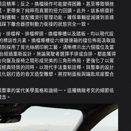
順且精準；反之，換檔操作可能變得困難，甚至導致頓挫
感，更帶來了純粹而真實的扭力回饋。此外，該系統還針
控制邏輯，並配備滑行管理功能，確保車輛從減速到怠速
過踩下離合器控制動力銜接的狀態完全一致。
的座艙內，中控台、排檔桿、排檔桿頭、換檔導槽以及踏板，均以現代設
車型的標誌性元素。換檔導槽從六速變速箱的擋位佈局汲取設
頭則採用了背光絲網印刷工藝，清晰標示出六個擋位及當
控台經過重新設計，無論駕駛者選擇手排或自排，都能獲得
方向盤及座椅之間形成完美的三角形佈局，更強化了以駕
留經典特質的同時，以現代手法重新詮釋，與整車的設計
氧化鋁打造的音叉造型雕塑，將控制面板與鑰匙底座整合
與整車的當代美學風格和諧統一。這種精緻考究的細節低
理念。