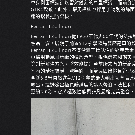
車身側面標誌飾以雷射蝕刻的車型標識，而前分流器與
GTB4致敬。此外，躍馬標誌也採用了特別的飾
識的鋁製迎賓踏板。
Ferrari 12Cilindri
Ferrari 12Cilindri從1950年代與6
融為一體，展現了前置V12引擎躍馬雙座跑車的超凡
Ferrari 12Cilindri不僅沿襲了標誌性
車採用動感且精緻的輪廓造型，線條簡約和諧美。Ferr
等創新解決方案，將效能提升至前所未有的新高
室內的精密結構一覽無餘，而雙邊四出排氣管已
全新6.5升自然進氣V12引擎的最大輸出功率高達8
輸出，還迸發出極具辨識度的迷人聲浪。法拉利12C
需約3.0秒。它將極致性能與非凡風格完美融合