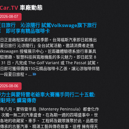
Car.TV
車廠動態
2026-08-07
日旅行 沁涼隨行 試駕Volkswage旗下旅行
車 即可享有精品咖啡卡
日正是啟程探索的最佳季節。台灣福斯汽車即日起推出
夏日旅行 沁涼隨行」全台試駕活動，邀請消費者走進
olkswagen 授權展示中心，近距離體驗德系旅行車兼具
馭樂趣、智慧科技與寬敞機能的多元魅力。即日起至 8
 31 日，凡完成 The Golf Variant 或 The Passat 試駕，
日即可獲得價值150元精品咖啡卡乙張，讓沁涼咖啡伴隨
一段夏日旅程。...
2026-08-06
勞力士與蒙特雷老爺車大賽攜手同行二十五載:
凝駐時光 續寫傳奇
年八月，蒙特雷半島（Monterey Peninsula）都會化作
 次獨一無二的汽車盛會。在為期一週的四場盛事中，世
各地的收藏家、車手、 工程師及觀眾匯聚於此，品鑑世
傳承的古董汽車、精湛工藝與傳奇故事。這裡 擁有得天