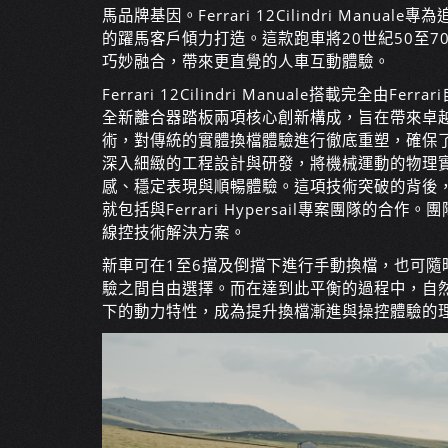
馬品牌基因。Ferrari 12Cilindri Ma
的躍馬客戶傾力打造。這款跑車將20世紀50至70年
巧妙融合，帶來更直覺的人車互動體驗。
Ferrari 12Cilindri Manuale搭載完全
全新離合器踏板兩項核心創新構成，旨在帶來卓越而
術，對傳統的實體換檔體驗進行徹底重塑，確保了換
深入細緻的工程設計與研發，將機械運動的物理
感、穩定表現與順暢體驗。這項技術突破的背後，離
就包括與Ferrari Hypersail專案團隊
線控技術解決方案。
新車可在1至6擋及倒擋下進行手動換檔，也可
驗之間自由選擇。而在達到此平衡的過程中，自然進
下的動力特性，成為提升換檔漸進與操控體驗的