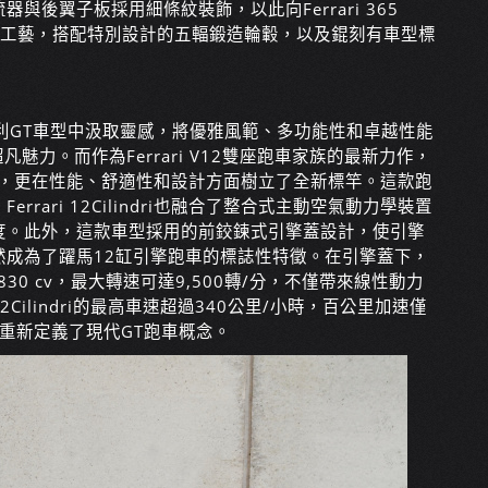
後翼子板採用細條紋裝飾，以此向Ferrari 365
面工藝，搭配特別設計的五輻鍛造輪轂，以及錕刻有車型標
0年代的法拉利GT車型中汲取靈感，將優雅風範、多功能性和卓越性能
魅力。而作為Ferrari V12雙座跑車家族的最新力作，
的經典元素，更在性能、舒適性和設計方面樹立了全新標竿。這款跑
ari 12Cilindri也融合了整合式主動空氣動力學裝置
度。此外，這款車型採用的前鉸鍊式引擎蓋設計，使引擎
然成為了躍馬12缸引擎跑車的標誌性特徵。在引擎蓋下，
30 cv，最大轉速可達9,500轉/分，不僅帶來線性動力
ilindri的最高車速超過340公里/小時，百公里加速僅
，重新定義了現代GT跑車概念。