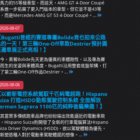
馬力的55等級車型，而這天，AMG GT 4-Door Coupé
系進一步拓展了更入門版本的車型，但它並不是43等
，而是Mercedes-AMG GT 53 4-Door Coupé。...
2026-08-07
Bugatti曾經的賽道專屬Bolide竟也迎來公路
的一天！第三輛One-Off車款Destrier預計圓
石灘車展正式亮相！】
今，乘著Bolide先天更為優異的車體剛性，以及專為賽
而生的坐姿與車體高度，Bugatti沿用整套底盤架構，打
了第三輛One-Off作品Destrier。...
2026-08-06
【以嶄新電控系統駕馭千匹純電超跑！Hispano
uiza 打造HSDD動態駕駛控制系統 全面解放
armen Sagrera 1100匹的純粹後驅樂趣！】
其當眾多傳統跑車品牌也紛紛端出效能逼近的電動車款
，Hispano Suiza則開發了全新的行車電腦算法Hispano
uiza Driver Dynamics (HSDD)，欲以駕駛體驗為優先，
新塑造種人對於電動車駕駛體感的想像。...