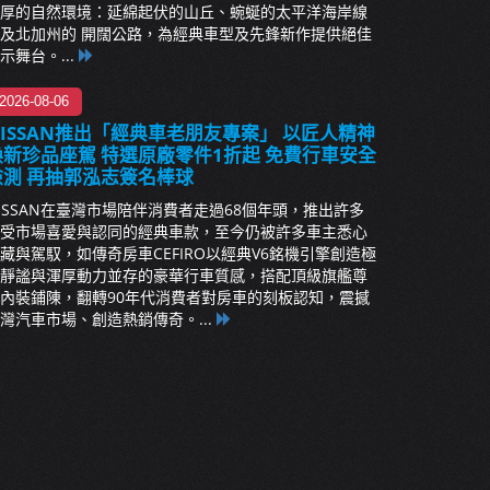
厚的自然環境：延綿起伏的山丘、蜿蜒的太平洋海岸線
及北加州的 開闊公路，為經典車型及先鋒新作提供絕佳
示舞台。...
2026-08-06
NISSAN推出「經典車老朋友專案」 以匠人精神
煥新珍品座駕 特選原廠零件1折起 免費行車安全
檢測 再抽郭泓志簽名棒球
ISSAN在臺灣市場陪伴消費者走過68個年頭，推出許多
受市場喜愛與認同的經典車款，至今仍被許多車主悉心
藏與駕馭，如傳奇房車CEFIRO以經典V6銘機引擎創造極
靜謐與渾厚動力並存的豪華行車質感，搭配頂級旗艦尊
內裝鋪陳，翻轉90年代消費者對房車的刻板認知，震撼
灣汽車市場、創造熱銷傳奇。...