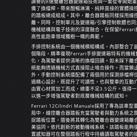
讚譽的8速雙離合器變速箱技術與一套從零開始
備了換檔桿，帶來酣暢淋漓、純粹直接的實體操
的踏板總成組成。其中，離合器踏板同樣採用線
離。同時，控制單元及變速箱/引擎控制軟體也同步升級。得
機械結構與電子技術的深度融合，在保留Ferra
高性能跑車領域獨樹一幟的典範。
手排控制系統由一個機械模組構成，內部整合了
個階段，精準復現Ferrari手排變速箱特有的
化，為駕駛者提供清晰的換檔回饋。如未踩下離
統能夠透過機械方式直接阻止嚙合操作。而當鎖
外，手動控制系統還配備了兩個用於探測排檔桿
過精心設計，既提升了可讀性，也與整車的互動
由實心材質加工而成，總重不足3.5公斤。值得
以進一步增強駕駛者對底層機械結構的感知。
Ferrari 12Cilindri Manuale採
局中，線控離合器踏板充當駕駛者與動力系統之
捉踏板位置，隨後將其轉化為雙離合器變速箱離
美協同。依托創新的被動機械系統，該踏板能夠
置感知器可在整個踏板行程中持續讀取駕駛者的