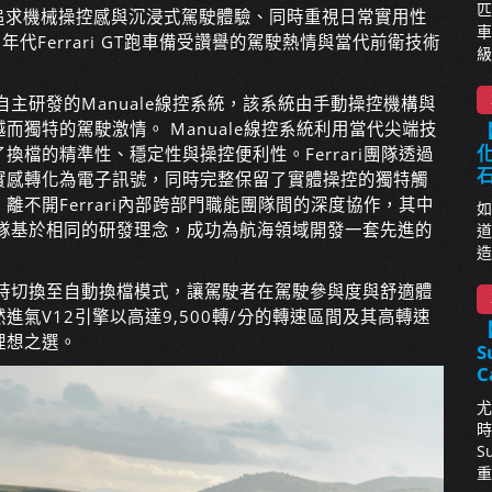
匹
nuale專為追求機械操控感與沉浸式駕駛體驗、同時重視日常實用性
車
代Ferrari GT跑車備受讚譽的駕駛熱情與當代前衛技術
級
由Ferrari自主研發的Manuale線控系統，該系統由手動操控機構與
獨特的駕駛激情。 Manuale線控系統利用當代尖端技
【
化
檔的精準性、穩定性與操控便利性。Ferrari團隊透過
實感轉化為電子訊號，同時完整保留了實體操控的獨特觸
不開Ferrari內部跨部門職能團隊間的深度協作，其中
如
的合作。團隊基於相同的研發理念，成功為航海領域開發一套先進的
道
造
隨時切換至自動換檔模式，讓駕駛者在駕駛參與度與舒適體
氣V12引擎以高達9,500轉/分的轉速區間及其高轉速
理想之選。
S
C
尤
時
S
重