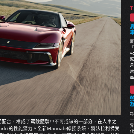
T
夏
夏
「
V
駕
月
當
每
每
一
同配合，構成了駕駛體驗中不可或缺的一部分，在人車之
界
lindri的性能潛力。全新Manuale線控系統，將法拉利備受
代