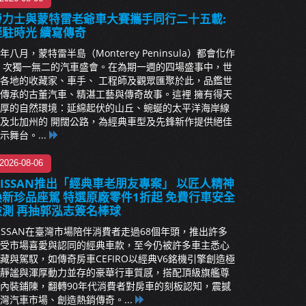
勞力士與蒙特雷老爺車大賽攜手同行二十五載:
凝駐時光 續寫傳奇
年八月，蒙特雷半島（Monterey Peninsula）都會化作
 次獨一無二的汽車盛會。在為期一週的四場盛事中，世
各地的收藏家、車手、 工程師及觀眾匯聚於此，品鑑世
傳承的古董汽車、精湛工藝與傳奇故事。這裡 擁有得天
厚的自然環境：延綿起伏的山丘、蜿蜒的太平洋海岸線
及北加州的 開闊公路，為經典車型及先鋒新作提供絕佳
示舞台。...
2026-08-06
NISSAN推出「經典車老朋友專案」 以匠人精神
煥新珍品座駕 特選原廠零件1折起 免費行車安全
檢測 再抽郭泓志簽名棒球
ISSAN在臺灣市場陪伴消費者走過68個年頭，推出許多
受市場喜愛與認同的經典車款，至今仍被許多車主悉心
藏與駕馭，如傳奇房車CEFIRO以經典V6銘機引擎創造極
靜謐與渾厚動力並存的豪華行車質感，搭配頂級旗艦尊
內裝鋪陳，翻轉90年代消費者對房車的刻板認知，震撼
灣汽車市場、創造熱銷傳奇。...