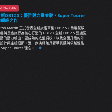
2026-08-06
新DB12 S：優雅與力量並馳，Super Tourer
的顛峰之作
ston Martin 正式發表全新旗艦車型 DB12 S，承襲駕馭
趣與長途旅行為核心打造的 DB12，全新 DB12 S 透過更
勁的動力輸出、更成熟的底盤調校，以及全面升級的外
設計與座艙細節，進一步演繹兼具奢華質感與卓越性能
 Super Tourer 理念。...