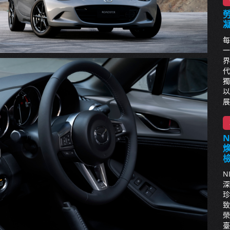
每
一
界
代
獨
以
展
N
深
珍
致
榮
臺