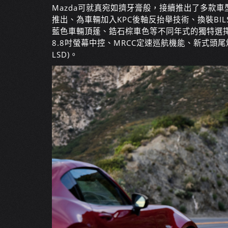
Mazda可就真宛如擠牙膏般，接續推出了多款車
推出、為車輛加入KPC後軸反抬舉技術、換裝BIL
藍色車輛頂蓬、鋯石棕車色等不同年式的獨特選
8.8吋螢幕中控、MRCC定速巡航機能、新式頭尾燈
LSD)。