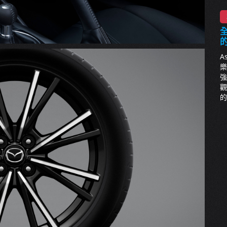
全
A
樂
強
觀
的