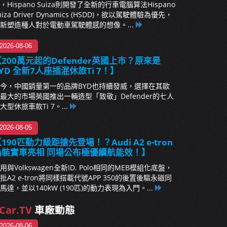
，Hispano Suiza則開發了全新的行車電腦算法Hispano
uiza Driver Dynamics (HSDD)，欲以駕駛體驗為優先，
新塑造種人對於電動車駕駛體感的想像。...
2026-08-06
200萬元起的Defender英國上市？原來是
YD 全新7人座插混休旅Ti 7！】
今，中國銷量第一的品牌BYD也持續發威，選擇在其歐
最大的市場英國推出一輛造型「致敬」Defender的七人
大型休旅車款Ti 7。...
2026-08-05
190匹動力級距搶先登場！？Audi A2 e-tron
偽裝實車亮相 同場公布極優續航能效！】
用與Volkswagen全新ID. Polo相同的MEB模組化底盤，
批A2 e-tron將同樣搭載代號APP 350的後置後驅永磁同
馬達，並以140kW (190匹)的動力表現為入門。...
Car.TV
車廠動態
2026-08-06