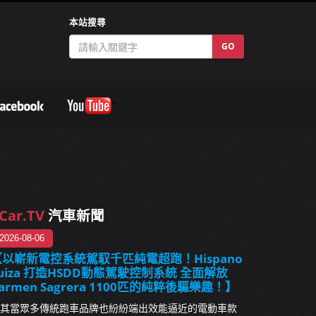
本站搜尋
GO
Car.TV
汽車新聞
2026-08-06
【以嶄新電控系統駕馭千匹純電超跑！Hispano
uiza 打造HSDD動態駕駛控制系統 全面解放
armen Sagrera 1100匹的純粹後驅樂趣！】
其當眾多傳統跑車品牌也紛紛端出效能逼近的電動車款