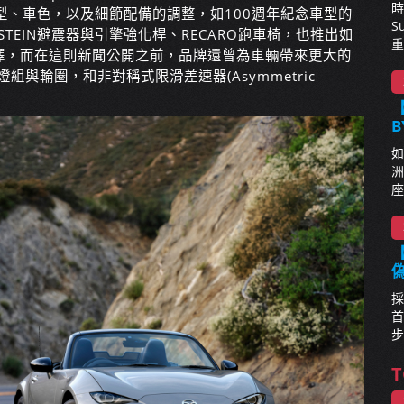
時
型、車色，以及細節配備的調整，如100週年紀念車型的
S
STEIN避震器與引擎強化桿、RECARO跑車椅，也推出如
重
擇，而在這則新聞公開之前，品牌還曾為車輛帶來更大的
組與輪圈，和非對稱式限滑差速器(Asymmetric
【
B
如
洲
座
【
採
首
步
T