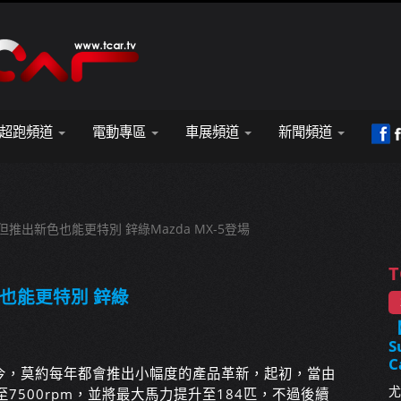
超跑頻道
電動專區
車展頻道
新聞頻道
推出新色也能更特別 鋅綠Mazda MX-5登場
T
也能更特別 鋅綠
S
C
推出至今，莫約每年都會推出小幅度的產品革新，起初，當由
尤
7500rpm，並將最大馬力提升至184匹，不過後續