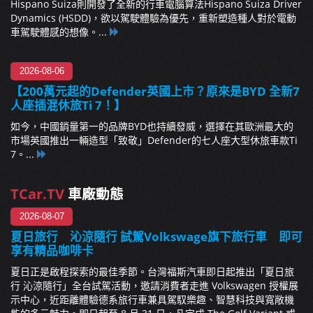
Hispano Suiza則開發了全新的行車電腦算法Hispano Suiza Driver
Dynamics (HSDD)，欲以駕駛體驗為優先，重新塑造種人對於電動
車駕駛體感的想像。...
2026-08-06
【200萬元起的Defender英國上市？原來是BYD 全新7
人座插混休旅Ti 7！】
如今，中國銷量第一的品牌BYD也持續發威，選擇在其歐洲最大的
市場英國推出一輛造型「致敬」Defender的七人座大型休旅車款Ti
7。...
TCar.TV
車廠動態
2026-08-07
夏日旅行 沁涼隨行 試駕Volkswage旗下旅行車 即可
享有精品咖啡卡
夏日正是啟程探索的最佳季節。台灣福斯汽車即日起推出「夏日旅
行 沁涼隨行」全台試駕活動，邀請消費者走進 Volkswagen 授權展
示中心，近距離體驗德系旅行車兼具駕馭樂趣、智慧科技與寬敞機