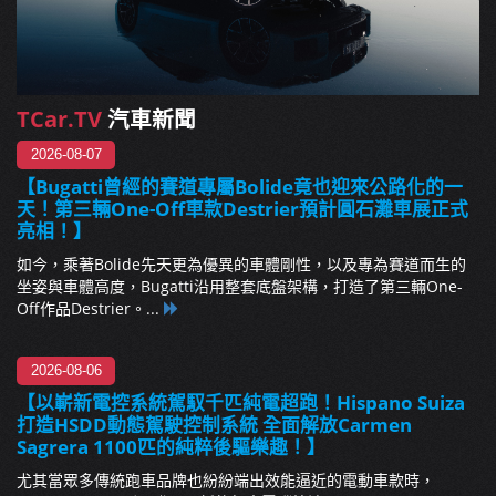
TCar.TV
汽車新聞
2026-08-07
【Bugatti曾經的賽道專屬Bolide竟也迎來公路化的一
天！第三輛One-Off車款Destrier預計圓石灘車展正式
亮相！】
如今，乘著Bolide先天更為優異的車體剛性，以及專為賽道而生的
坐姿與車體高度，Bugatti沿用整套底盤架構，打造了第三輛One-
Off作品Destrier。...
2026-08-06
【以嶄新電控系統駕馭千匹純電超跑！Hispano Suiza
打造HSDD動態駕駛控制系統 全面解放Carmen
Sagrera 1100匹的純粹後驅樂趣！】
尤其當眾多傳統跑車品牌也紛紛端出效能逼近的電動車款時，