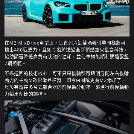
在M2 M xDrive車型上，其直列六缸雙渦輪引擎同樣將可
輸出480匹馬力，且如今還將透過全新預燃室火星塞科技，
協助顯著降低高負荷狀態的油耗，並使車輛能順利通過歐盟
7期規範。
不過這回的技術核心，可不只是後軸那可聰明分配左右後輪
動力的主動M款限滑差速器，如今M團隊更為M2添加了一
具設有電控多片式離合器的前後軸分動箱，來進行前後軸動
力輸出配比的調控。