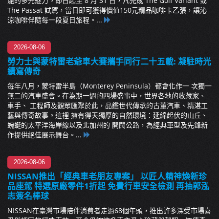
能的多元魅力。即日起至 8 月 31 日，凡完成 The Golf Variant 或
The Passat 試駕，當日即可獲得價值150元精品咖啡卡乙張，讓沁
涼咖啡伴隨每一段夏日旅程。...
2026-08-06
勞力士與蒙特雷老爺車大賽攜手同行二十五載: 凝駐時光
續寫傳奇
每年八月，蒙特雷半島（Monterey Peninsula）都會化作一 次獨一
無二的汽車盛會。在為期一週的四場盛事中，世界各地的收藏家、
車手、 工程師及觀眾匯聚於此，品鑑世代傳承的古董汽車、精湛工
藝與傳奇故事。這裡 擁有得天獨厚的自然環境：延綿起伏的山丘、
蜿蜒的太平洋海岸線以及北加州的 開闊公路，為經典車型及先鋒新
作提供絕佳展示舞台。...
2026-08-06
NISSAN推出「經典車老朋友專案」 以匠人精神煥新珍
品座駕 特選原廠零件1折起 免費行車安全檢測 再抽郭泓
志簽名棒球
NISSAN在臺灣市場陪伴消費者走過68個年頭，推出許多深受市場喜