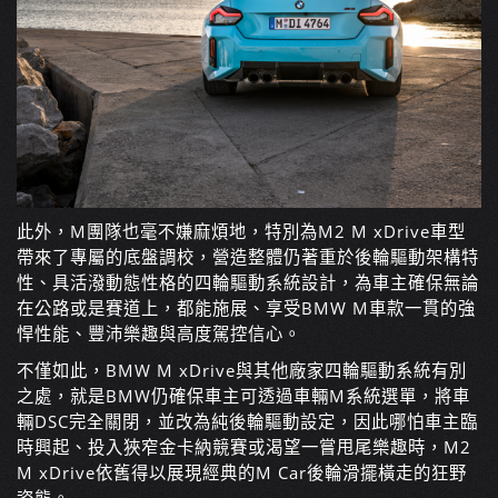
此外，M團隊也毫不嫌麻煩地，特別為M2 M xDrive車型
帶來了專屬的底盤調校，營造整體仍著重於後輪驅動架構特
性、具活潑動態性格的四輪驅動系統設計，為車主確保無論
在公路或是賽道上，都能施展、享受BMW M車款一貫的強
悍性能、豐沛樂趣與高度駕控信心。
不僅如此，BMW M xDrive與其他廠家四輪驅動系統有別
之處，就是BMW仍確保車主可透過車輛M系統選單，將車
輛DSC完全關閉，並改為純後輪驅動設定，因此哪怕車主臨
時興起、投入狹窄金卡納競賽或渴望一嘗甩尾樂趣時，M2
M xDrive依舊得以展現經典的M Car後輪滑擺橫走的狂野