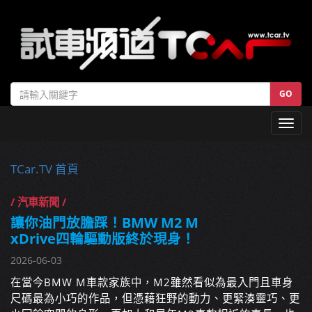
GO
Toggl
navig
TCar.TV 首頁
/ 汽車新聞 /
讓你油門放膽踩！BMW M2 M
xDrive四輪驅動版終於現身！
2026-06-03
在當今BMW M車款家族中，M2雖然看似為最入門且車身
尺碼最為小巧的作品，但憑藉狂野的動力、更緊湊靈巧、更