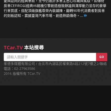
愛與認同的經典車款，至今仍被許多車主悉心珍藏與駕馭，如傳奇
房車CEFIRO以經典V6銘機引擎創造極致靜謐與渾厚動力並存的豪華
行車質感，搭配頂級旗艦尊榮內裝鋪陳，翻轉90年代消費者對房車
的刻板認知，震撼臺灣汽車市場、創造熱銷傳奇。...
TCar.TV
本站搜尋
GO
峯德多媒體有限公司 / 台北市內湖區民權東路6段212號7樓之2/聯絡
電話：02-27963586
2016 版權所有 TCar.TV