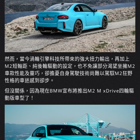
然而，當今渦輪引擎科技所帶來的強大扭力輸出，再加上
M2短軸距、純後輪驅動的設定，也不免讓部分渴望坐擁M2
車款性能及靈巧，卻擔憂自身駕駛技術尚難以駕馭M2狂野
性格的車迷感到卻步。
但沒關係，因為現在BMW宣布將推出M2 M xDrive四輪驅
動版車型了！