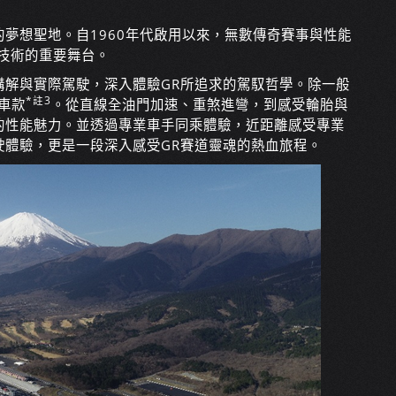
夢想聖地。自1960年代啟用以來，無數傳奇賽事與性能
技術的重要舞台。
講解與實際駕駛，深入體驗GR所追求的駕馭哲學。除一般
*註3
車款
。從直線全油門加速、重煞進彎，到感受輪胎與
的性能魅力。並透過專業車手同乘體驗，近距離感受專業
駛體驗，更是一段深入感受GR賽道靈魂的熱血旅程。