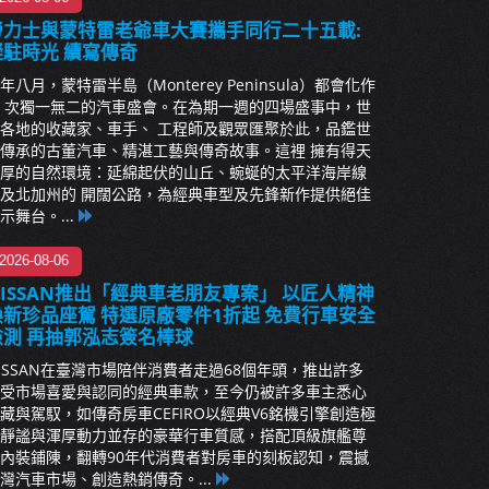
勞力士與蒙特雷老爺車大賽攜手同行二十五載:
凝駐時光 續寫傳奇
年八月，蒙特雷半島（Monterey Peninsula）都會化作
 次獨一無二的汽車盛會。在為期一週的四場盛事中，世
各地的收藏家、車手、 工程師及觀眾匯聚於此，品鑑世
傳承的古董汽車、精湛工藝與傳奇故事。這裡 擁有得天
厚的自然環境：延綿起伏的山丘、蜿蜒的太平洋海岸線
及北加州的 開闊公路，為經典車型及先鋒新作提供絕佳
示舞台。...
2026-08-06
NISSAN推出「經典車老朋友專案」 以匠人精神
煥新珍品座駕 特選原廠零件1折起 免費行車安全
檢測 再抽郭泓志簽名棒球
ISSAN在臺灣市場陪伴消費者走過68個年頭，推出許多
受市場喜愛與認同的經典車款，至今仍被許多車主悉心
藏與駕馭，如傳奇房車CEFIRO以經典V6銘機引擎創造極
靜謐與渾厚動力並存的豪華行車質感，搭配頂級旗艦尊
內裝鋪陳，翻轉90年代消費者對房車的刻板認知，震撼
灣汽車市場、創造熱銷傳奇。...