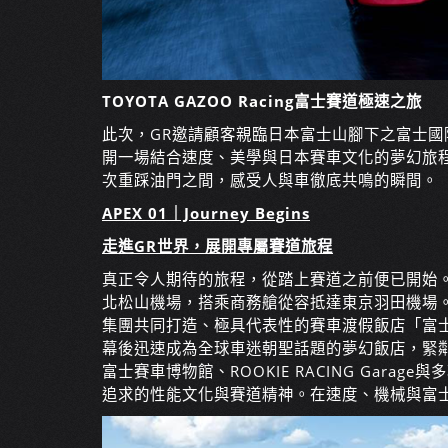
TOYOTA GAZOO Racing富士賽道極速之旅
此次，GR邀請顧客親臨日本富士山腳下之富士國
開一場結合速度、美學與日本賽車文化的夢幻旅
次重踩油門之間，感受人與車徹底共鳴的瞬間。
APEX 01｜Journey Begins
走進GR世界，展開專屬賽道旅程
真正令人期待的旅程，從踏上賽道之前便已開始
北松山機場，搭乘商務艙從容抵達東京羽田機場
集團共同打造、極具代表性的賽車渡假飯店「富士賽道
幕後迅速成為全球車迷朝聖話題的夢幻飯店，緊
富士賽車博物館、ROOKIE RACING Gar
追求的性能文化與賽道精神。在速度、機械與富