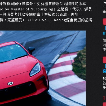
時
教練課程與同乘體驗外、更有機會體驗到高階性能版本
S
ned by Meister of Nürburgring」之縮寫，代表GR系列
重
入一般消費者難以接觸的富士賽道後台區域，再加上
導覽，完整感受TOYOTA GAZOO Racing源自賽道的品牌
【
B
如
洲
座
【
採
首
步
T