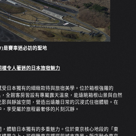
 (FSW)是賽車迷必訪的聖地
同樣令人著迷的日本旅宿魅力
感受日本獨有的細緻款待與旅宿美學。位於箱根強羅的
名，全館客房皆設有專屬露天溫泉，能遠眺箱根山景與自然
光影與靜謐空間，營造出遠離日常的沉浸式住宿體驗。在
中，享受屬於旅程最奢侈的片刻沉靜。
間，體驗日本獨有的多重魅力。位於東京核心地段的「東