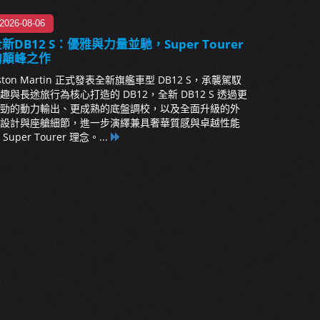
2026-08-06
新DB12 S：優雅與力量並馳，Super Tourer
的顛峰之作
ston Martin 正式發表全新旗艦車型 DB12 S，承襲駕馭
趣與長途旅行為核心打造的 DB12，全新 DB12 S 透過更
勁的動力輸出、更成熟的底盤調校，以及全面升級的外
設計與座艙細節，進一步演繹兼具奢華質感與卓越性能
 Super Tourer 理念。...