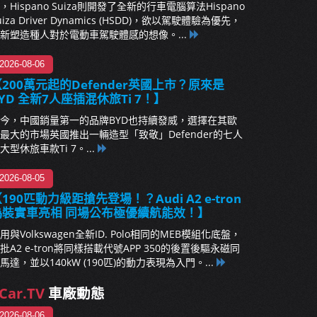
，Hispano Suiza則開發了全新的行車電腦算法Hispano
uiza Driver Dynamics (HSDD)，欲以駕駛體驗為優先，
新塑造種人對於電動車駕駛體感的想像。...
2026-08-06
200萬元起的Defender英國上市？原來是
YD 全新7人座插混休旅Ti 7！】
今，中國銷量第一的品牌BYD也持續發威，選擇在其歐
最大的市場英國推出一輛造型「致敬」Defender的七人
大型休旅車款Ti 7。...
2026-08-05
190匹動力級距搶先登場！？Audi A2 e-tron
偽裝實車亮相 同場公布極優續航能效！】
用與Volkswagen全新ID. Polo相同的MEB模組化底盤，
批A2 e-tron將同樣搭載代號APP 350的後置後驅永磁同
馬達，並以140kW (190匹)的動力表現為入門。...
Car.TV
車廠動態
2026-08-06