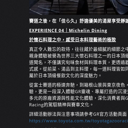
賽道之後，在「佳ら久」舒適優美的湯屋享受靜
EXPERIENCE 04｜Michelin Dining
於懷石料理之中，感受日本料理藝術的極致
真正令人難忘的款待，往往藏於最細膩的細節之
親身體驗被譽為世界三大懷石料理之一的日本頂
道聞名，不僅講究旬味食材與料理本質，更透過
式感。從前菜、湯品到主料理，每一道料理皆如
屬於日本頂級餐飲文化的深度魅力。
從富士賽道的極速奔馳，到箱根山景與東京夜色
驗，更是一段深入體驗GR靈魂、專屬打造的沉浸式
多元的原廠資源與性能文化體驗，深化消費者與GR
Racing的駕馭精神與賽車文化。
詳細活動辦法與注意事項請參考GR官方活動頁面
https://www.toyota.com.tw/toyotagazoor