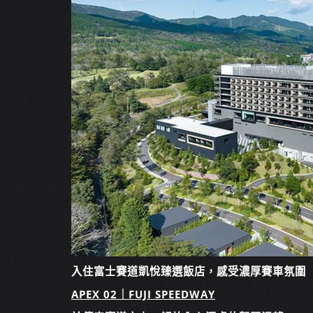
入住富士賽道凱悅臻選飯店，感受濃厚賽車氛圍
APEX 02｜FUJI SPEEDWAY