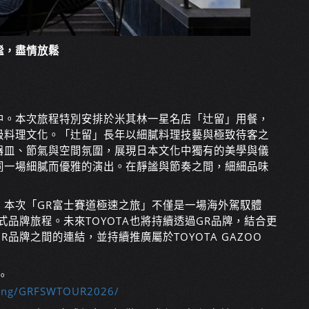
謐，盡情放鬆
中。本次旅程特別安排於米其林一星名店「辻留」用餐，
級料理文化。「辻留」長年以細膩料理技藝與極致待客之
器皿、節氣與空間氛圍，展現日本文化中獨有的美學與儀
同一場細膩而優雅的演出。在靜謐與節奏之間，細細品味
，本次「GR富士賽道極速之旅」不僅是一場海外駕馭體
品牌旅程。未來TOYOTA也將持續透過GR品牌，結合更
品牌之間的連結，並持續推廣屬於TOYOTA GAZOO
。
acing/GRFSWTOUR2026/