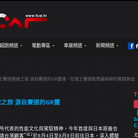
超跑頻道
電動專區
車展頻道
新聞頻道
acing富士賽道極速之旅 源自賽道的GR靈魂，在富士賽道點燃最純粹的駕馭熱血
T
極速之旅 源自賽道的GR靈
S
C
ng品牌所代表的性能文化與駕馭精神，今年首度與日本原廠合
尤
*註2
請台灣顧客
於8月4日至8月8日前往日本，深入體驗