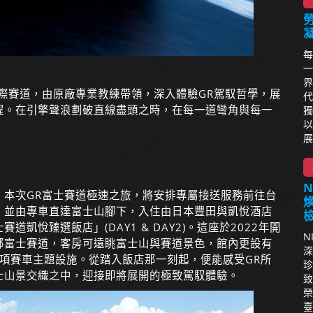
每
一
界
際賽道，由原廠專業教練帶領，深入體驗GR駕馭哲學，展
代
程。在引擎聲浪劃破直線盡頭之時，在每一道彎角與每一
獨
以
展
。本次GR富士賽道極速之旅，將安排專屬接送服務前往台
。並由專車直達富士山腳下，入住由日本豐田與凱悅酒店
凱悅臻選飯店」(DAY1 & DAY2)。這座於2022年開
N
鄰富士賽道，客房可遠眺富士山與賽道景色，館內更設有
深
age與多項賽車主題設施。從踏入飯店那一刻起，便能感受GR所
珍
士山景交織之中，迎接即將展開的極致駕馭體驗。
致
榮
臺