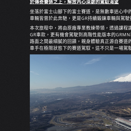
於傳奇賽道之上，解放內心深處的駕馭渴望
坐落於富士山腳下的富士賽道，是無數車迷心中的
車輛皆曾於此奔馳，更是GR持續鍛鍊車輛與駕駛
本次旅程中，將由原廠專業教練帶領，透過課程
GR車款，更有機會駕駛到高階性能版本的GRMN
路面之間最細膩的回饋，親身體驗真正源自賽道
車手在極限狀態下的賽道駕馭。這不只是一場駕