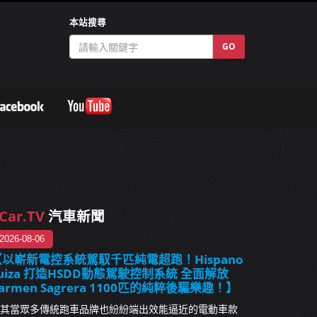
本站搜尋
GO
Car.TV
汽車新聞
2026-08-06
【以嶄新電控系統駕馭千匹純電超跑！Hispano
uiza 打造HSDD動態駕駛控制系統 全面解放
armen Sagrera 1100匹的純粹後驅樂趣！】
其當眾多傳統跑車品牌也紛紛端出效能逼近的電動車款