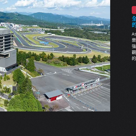
全
A
樂
強
觀
的