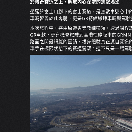
於傳奇賽道之上，解放內心深處的駕馭渴望
坐落於富士山腳下的富士賽道，是無數車迷心中的
車輛皆曾於此奔馳，更是GR持續鍛鍊車輛與駕駛
本次旅程中，將由原廠專業教練帶領，透過課程
GR車款，更有機會駕駛到高階性能版本的GRMN
路面之間最細膩的回饋，親身體驗真正源自賽道
車手在極限狀態下的賽道駕馭。這不只是一場駕