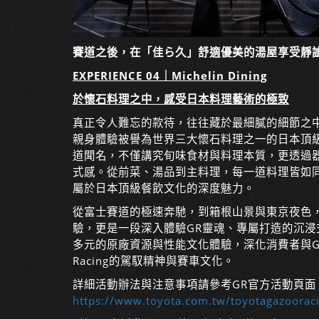
賽道之後，在「佳ら久」舒適優美的湯屋享受靜
EXPERIENCE 04｜Michelin Dining
於懷石料理之中，感受日本料理藝術的極致
真正令人難忘的款待，往往藏於最細膩的細節之
親身體驗被譽為世界三大懷石料理之一的日本頂
道聞名，不僅講究旬味食材與料理本質，更透過
式感。從前菜、湯品到主料理，每一道料理皆如
屬於日本頂級餐飲文化的深度魅力。
從富士賽道的極速奔馳，到箱根山景與東京夜色
驗，更是一段深入體驗GR靈魂、專屬打造的沉浸式
多元的原廠資源與性能文化體驗，深化消費者與GR
Racing的駕馭精神與賽車文化。
詳細活動辦法與注意事項請參考GR官方活動頁面
https://www.toyota.com.tw/toyotagazoor