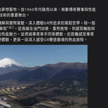
夢想聖地。自1960年代啟用以來，無數傳奇賽事與性能
技術的重要舞台。
講解與實際駕駛，深入體驗GR所追求的駕馭哲學。除一般
*註3
車款
。從直線全油門加速、重煞進彎，到感受輪胎與
的性能魅力。並透過專業車手同乘體驗，近距離感受專業
駛體驗，更是一段深入感受GR賽道靈魂的熱血旅程。