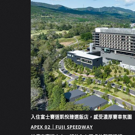
入住富士賽道凱悅臻選飯店，感受濃厚賽車氛圍
APEX 02｜FUJI SPEEDWAY