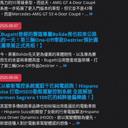
馬力的55等級車型，而這天，AMG GT 4-Door Coupé
系進一步拓展了更入門版本的車型，但它並不是43等
，而是Mercedes-AMG GT 53 4-Door Coupé。...
2026-08-07
Bugatti曾經的賽道專屬Bolide竟也迎來公路
的一天！第三輛One-Off車款Destrier預計圓
石灘車展正式亮相！】
今，乘著Bolide先天更為優異的車體剛性，以及專為賽
而生的坐姿與車體高度，Bugatti沿用整套底盤架構，打
了第三輛One-Off作品Destrier。...
2026-08-06
【以嶄新電控系統駕馭千匹純電超跑！Hispano
uiza 打造HSDD動態駕駛控制系統 全面解放
armen Sagrera 1100匹的純粹後驅樂趣！】
其當眾多傳統跑車品牌也紛紛端出效能逼近的電動車款
，Hispano Suiza則開發了全新的行車電腦算法Hispano
uiza Driver Dynamics (HSDD)，欲以駕駛體驗為優先，
新塑造種人對於電動車駕駛體感的想像。...