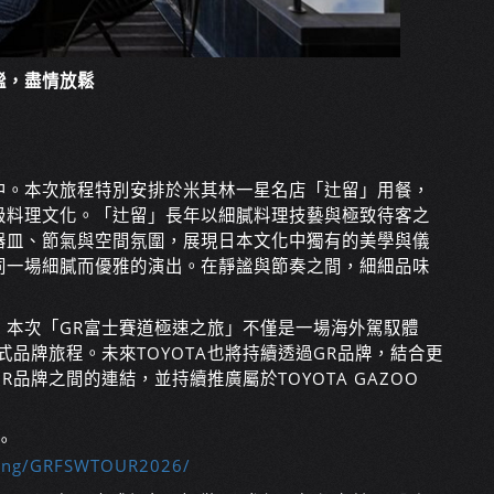
謐，盡情放鬆
中。本次旅程特別安排於米其林一星名店「辻留」用餐，
級料理文化。「辻留」長年以細膩料理技藝與極致待客之
器皿、節氣與空間氛圍，展現日本文化中獨有的美學與儀
同一場細膩而優雅的演出。在靜謐與節奏之間，細細品味
，本次「GR富士賽道極速之旅」不僅是一場海外駕馭體
品牌旅程。未來TOYOTA也將持續透過GR品牌，結合更
品牌之間的連結，並持續推廣屬於TOYOTA GAZOO
。
acing/GRFSWTOUR2026/