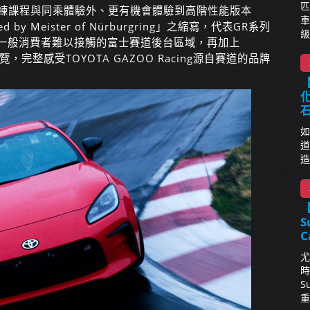
匹
教練課程與同乘體驗外、更有機會體驗到高階性能版本
車
ned by Meister of Nürburgring」之縮寫，代表GR系列
級
入一般消費者難以接觸的富士賽道後台區域，再加上
導覽，完整感受TOYOTA GAZOO Racing源自賽道的品牌
【
化
如
道
造
S
C
尤
時
S
重