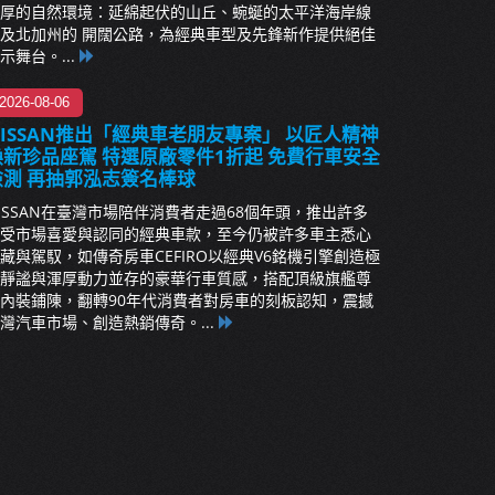
厚的自然環境：延綿起伏的山丘、蜿蜒的太平洋海岸線
及北加州的 開闊公路，為經典車型及先鋒新作提供絕佳
示舞台。...
2026-08-06
NISSAN推出「經典車老朋友專案」 以匠人精神
煥新珍品座駕 特選原廠零件1折起 免費行車安全
檢測 再抽郭泓志簽名棒球
ISSAN在臺灣市場陪伴消費者走過68個年頭，推出許多
受市場喜愛與認同的經典車款，至今仍被許多車主悉心
藏與駕馭，如傳奇房車CEFIRO以經典V6銘機引擎創造極
靜謐與渾厚動力並存的豪華行車質感，搭配頂級旗艦尊
內裝鋪陳，翻轉90年代消費者對房車的刻板認知，震撼
灣汽車市場、創造熱銷傳奇。...