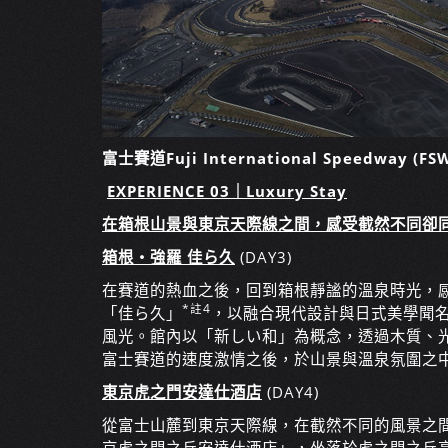
富士賽道Fuji International Speedway
EXPERIENCE 03｜Luxury Stay
在箱根山景與東京天際線之間，感受截然不同卻
箱根・強羅 佳ら久
(DAY3)
在賽道的熱血之後，回到箱根靜謐的溫泉時光，
*註4
「佳ら久」
，以融合現代設計與日式美學聞
風光。館內以「新しい和」為概念，透過木質、
富士賽道的速度激情之後，於山景與溫泉氛圍之
東京虎之門安達仕酒店
(DAY4)
從富士山麓到東京天際線，在截然不同的風景之