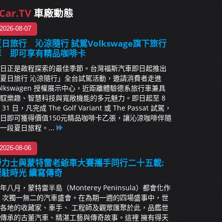
Car.TV
車廠動態
2026-08-07
日旅行 沁涼隨行 試駕Volkswage旗下旅行
車 即可享有精品咖啡卡
日正是啟程探索的最佳季節。台灣福斯汽車即日起推出
夏日旅行 沁涼隨行」全台試駕活動，邀請消費者走進
olkswagen 授權展示中心，近距離體驗德系旅行車兼具
馭樂趣、智慧科技與寬敞機能的多元魅力。即日起至 8
 31 日，凡完成 The Golf Variant 或 The Passat 試駕，
日即可獲得價值150元精品咖啡卡乙張，讓沁涼咖啡伴隨
一段夏日旅程。...
2026-08-06
勞力士與蒙特雷老爺車大賽攜手同行二十五載:
凝駐時光 續寫傳奇
年八月，蒙特雷半島（Monterey Peninsula）都會化作
 次獨一無二的汽車盛會。在為期一週的四場盛事中，世
各地的收藏家、車手、 工程師及觀眾匯聚於此，品鑑世
傳承的古董汽車、精湛工藝與傳奇故事。這裡 擁有得天