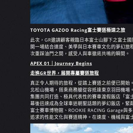
TOYOTA GAZOO Racing富士賽道極速之旅
此次，GR邀請顧客親臨日本富士山腳下之富士國
開一場結合速度、美學與日本賽車文化的夢幻旅
次重踩油門之間，感受人與車徹底共鳴的瞬間。
APEX 01｜Journey Begins
走進GR世界，展開專屬賽道旅程
真正令人期待的旅程，從踏上賽道之前便已開始
北松山機場，搭乘商務艙從容抵達東京羽田機場
集團共同打造、極具代表性的賽車渡假飯店「富士賽道
幕後迅速成為全球車迷朝聖話題的夢幻飯店，緊
富士賽車博物館、ROOKIE RACING Gar
追求的性能文化與賽道精神。在速度、機械與富