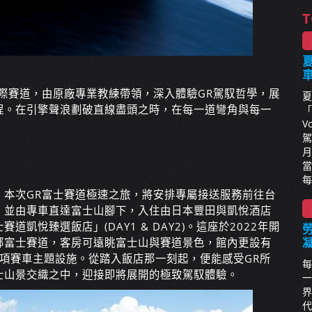
T
夏
際賽道，由原廠專業教練帶領，深入體驗GR駕馭哲學，展
夏
程。在引擎聲浪劃破直線盡頭之時，在每一道彎角與每一
「
V
駕
月
當
每
。本次GR富士賽道極速之旅，將安排專屬接送服務前往台
。並由專車直達富士山腳下，入住由日本豐田與凱悅酒店
凱悅臻選飯店」(DAY1 & DAY2)。這座於2022年開
鄰富士賽道，客房可遠眺富士山與賽道景色，館內更設有
age與多項賽車主題設施。從踏入飯店那一刻起，便能感受GR所
每
士山景交織之中，迎接即將展開的極致駕馭體驗。
一
界
代