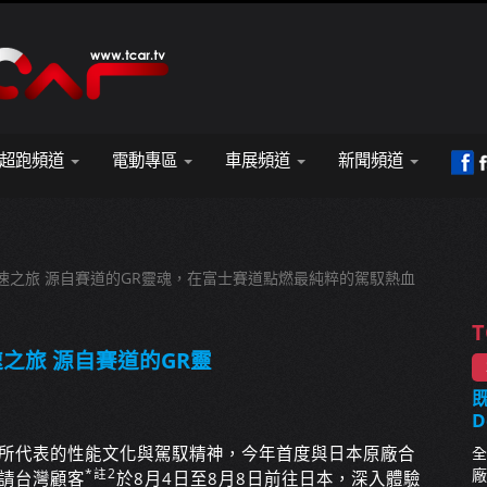
超跑頻道
電動專區
車展頻道
新聞頻道
富士賽道極速之旅 源自賽道的GR靈魂，在富士賽道點燃最純粹的駕馭熱血
T
極速之旅 源自賽道的GR靈
既
D
ng品牌所代表的性能文化與駕馭精神，今年首度與日本原廠合
全
廠
*註2
請台灣顧客
於8月4日至8月8日前往日本，深入體驗