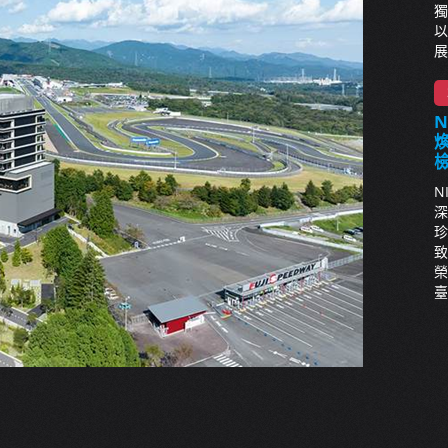
獨
以
展
N
深
珍
致
榮
臺