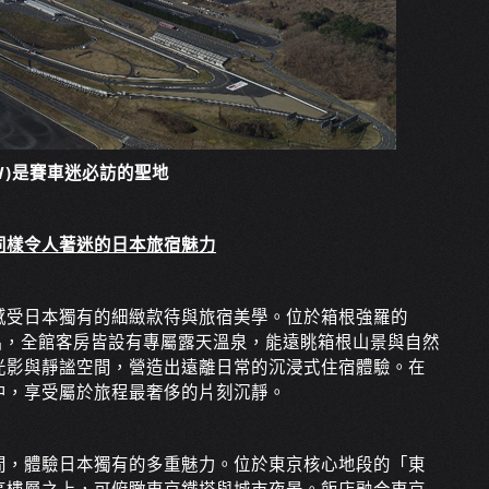
 (FSW)是賽車迷必訪的聖地
同樣令人著迷的日本旅宿魅力
感受日本獨有的細緻款待與旅宿美學。位於箱根強羅的
名，全館客房皆設有專屬露天溫泉，能遠眺箱根山景與自然
光影與靜謐空間，營造出遠離日常的沉浸式住宿體驗。在
中，享受屬於旅程最奢侈的片刻沉靜。
間，體驗日本獨有的多重魅力。位於東京核心地段的「東